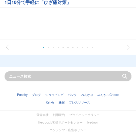
1日10分で手軽に「ひざ痛対策」
Peachy
ブログ
ショッピング
バンク
みんかぶ
みんかぶChoice
Kstyle
株探
プレスリリース
運営会社
利用規約
プライバシーポリシー
livedoorお客様サポートセンター
livedoor
コンテンツ・広告ポリシー