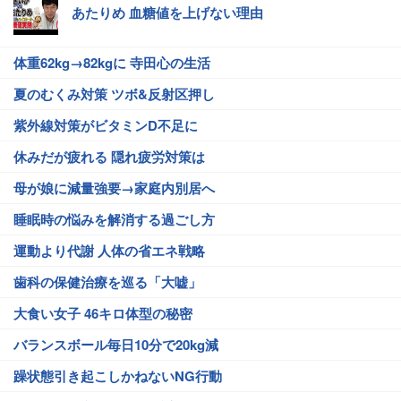
あたりめ 血糖値を上げない理由
体重62kg→82kgに 寺田心の生活
夏のむくみ対策 ツボ&反射区押し
紫外線対策がビタミンD不足に
休みだが疲れる 隠れ疲労対策は
母が娘に減量強要→家庭内別居へ
睡眠時の悩みを解消する過ごし方
運動より代謝 人体の省エネ戦略
歯科の保健治療を巡る「大嘘」
大食い女子 46キロ体型の秘密
バランスボール毎日10分で20kg減
躁状態引き起こしかねないNG行動