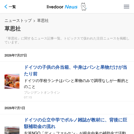
一覧
ニューストップ
>
草思社
草思社
『草思社』に関するニュース記事一覧。トピックスで扱われた注目ニュースを掲載し
ています。
2026年7月27日
ドイツの子供の弁当箱、中身はパンと果物だけが当
たり前
ドイツの学校ランチはパンと果物のみで調理なしが一般的と
のこと
プレジデントオンライン
07:15
2026年7月1日
ドイツの公立中学でポルノ雑誌が教材に、背後に巨
額補助金の流れ
左派NGO「ディ・ファルケン」が税金由来の補助金で活動