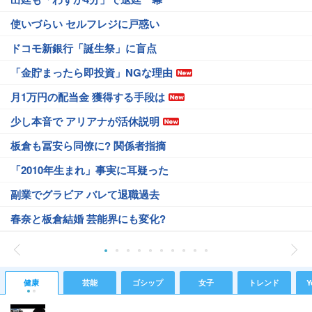
使いづらい セルフレジに戸惑い
ドコモ新銀行「誕生祭」に盲点
「金貯まったら即投資」NGな理由
月1万円の配当金 獲得する手段は
少し本音で アリアナが活休説明
板倉も冨安ら同僚に? 関係者指摘
「2010年生まれ」事実に耳疑った
副業でグラビア バレて退職過去
春奈と板倉結婚 芸能界にも変化?
健康
芸能
ゴシップ
女子
トレンド
Y