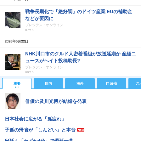
戦争長期化で「絶好調」のドイツ産業 EUの補助金
などが要因に
プレジデントオンライン
07:15
2025年5月22日
NHK川口市のクルド人密着番組が放送延期か 産経ニ
ュースがヘイト投稿助長?
プレジデントオンライン
09:15
主要
国内
海外
IT 経済
ス
俳優の及川光博が結婚を発表
日本社会に広がる「孫疲れ」
子孫の帰省が「しんどい」と本音
出廷も「わずか4分」で退廷一幕