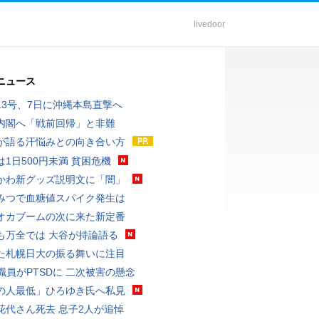
livedoor
ニュース
13号、7日に沖縄本島直撃へ
内閣へ「戦前回帰」と非難
が語る汗悩みとの向き合い方
は1日500円未満 貧困危機
かわ新グッズ説明文に「闇」
みつで血糖値スパイク発生は
オカブームの次に来た新定番
も万全では 大谷が持論語る
た札幌日大の振る舞いに注目
K職員がPTSDに 二次被害の懸念
の人最低」ひろゆき氏へ私見
花代さん死去 息子2人が追悼