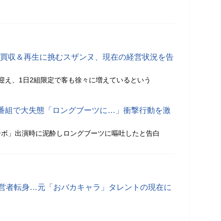
館の買収＆再生に挑むスザンヌ、現在の経営状況を告
迎え、1日2組限定で客も徐々に増えているという
番組で大失態「ロングブーツに…」衝撃行動を激
ーボ」出演時に泥酔しロングブーツに嘔吐したと告白
経営者転身…元「おバカキャラ」タレントの現在に