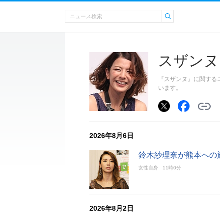
スザンヌ
『スザンヌ』に関する
います。
2026年8月6日
鈴木紗理奈が熊本への
女性自身
11時0分
2026年8月2日