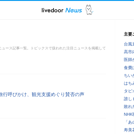
主要
台風
ニュース記事一覧。トピックスで扱われた注目ニュースを掲載して
高市
医師
食費
ちい
はち
タピ
旅行呼びかけ、観光支援めぐり賛否の声
誰し
敗れ
NH
「あ
寿美