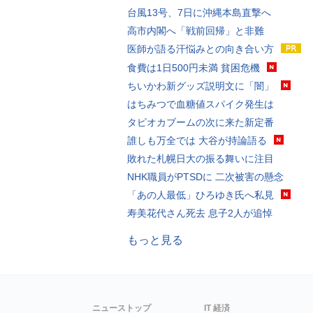
台風13号、7日に沖縄本島直撃へ
高市内閣へ「戦前回帰」と非難
医師が語る汗悩みとの向き合い方
食費は1日500円未満 貧困危機
ちいかわ新グッズ説明文に「闇」
はちみつで血糖値スパイク発生は
タピオカブームの次に来た新定番
誰しも万全では 大谷が持論語る
敗れた札幌日大の振る舞いに注目
NHK職員がPTSDに 二次被害の懸念
「あの人最低」ひろゆき氏へ私見
寿美花代さん死去 息子2人が追悼
もっと見る
ニューストップ
IT 経済