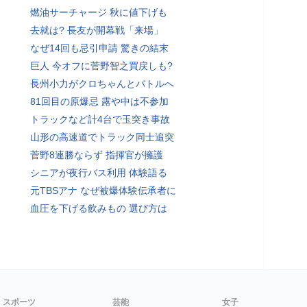
燃油サーチャージ 秋に値下げも
去就は? 長友が開幕戦「来場」
なぜ14回も忌引申請 驚きの結末
巨人 今オフに菅野智之買戻しも?
長州小力がクロちゃんとバトルへ
81回目の原爆忌 露や中は不参加
トラックなど計4台で玉突き事故
山形の高速道でトラック同士追突
菅野8連勝ならず 指揮官が擁護
シニアが夜行バス利用 体験語る
元TBSアナ なぜ被爆体験伝承者に
血圧を下げる飲みもの 選び方は
スポーツ
芸能
女子