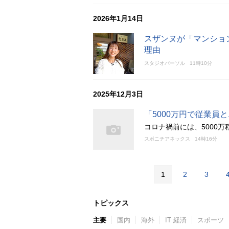
2026年1月14日
スザンヌが「マンショ
理由
スタジオパーソル
11時10分
2025年12月3日
「5000万円で従業
コロナ禍前には、5000
スポニチアネックス
14時16分
1
2
3
トピックス
主要
国内
海外
IT 経済
スポーツ