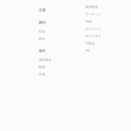
経済総合
主要
マーケット
Web
国内
ガジェット
社会
ITビジネス
政治
IT総合
海外
PR
海外総合
韓国
中国