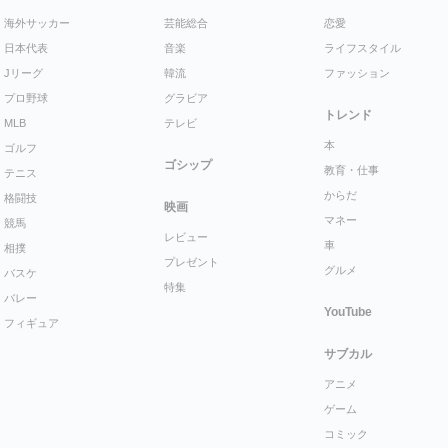
海外サッカー
芸能総合
恋愛
日本代表
音楽
ライフスタイル
Jリーグ
韓流
ファッション
プロ野球
グラビア
トレンド
MLB
テレビ
本
ゴルフ
ゴシップ
教育・仕事
テニス
からだ
格闘技
映画
マネー
競馬
レビュー
車
相撲
プレゼント
グルメ
バスケ
特集
バレー
YouTube
フィギュア
サブカル
アニメ
ゲーム
コミック