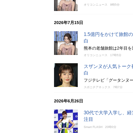
オリコンニュース
9時5分
2026年7月15日
1.5億円をかけて旅
白
熊本の老舗旅館は2年目を
オリコンニュース
17時5分
スザンヌが人気トーク
白
フジテレビ「グータンヌ
スポニチアネックス
7時7分
2026年6月26日
30代で大学入学し、
注目
Smart FLASH
20時0分