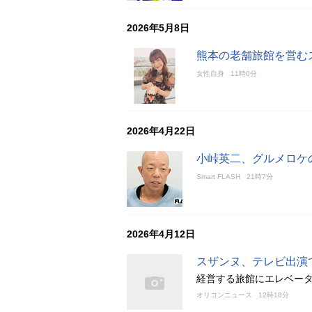
2026年5月8日
熊本の老舗旅館を営む
女性自身
11時0分
2026年4月22日
小峠英二、グルメロケ
Smart FLASH
21時7分
2026年4月12日
スザンヌ、テレビ出演
経営する旅館にエレベー
オリコンニュース
12時18分