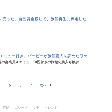
ン売った」自己資金投じて、旅館再生に奔走した
員とエミュー付き」バービーが旅館購入を諦めたワケ
万程の従業員＆エミュー10匹付きの旅館の購入も検討
4
5
6
7
次へ
芸能
ゴシップ
女子
トレンド