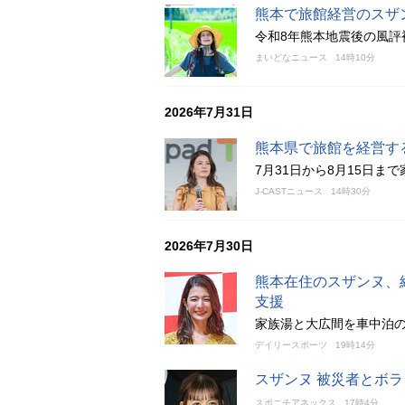
熊本で旅館経営のスザ
令和8年熊本地震後の風評
まいどなニュース
14時10分
2026年7月31日
熊本県で旅館を経営す
7月31日から8月15日
J-CASTニュース
14時30分
2026年7月30日
熊本在住のスザンヌ、
支援
家族湯と大広間を車中泊
デイリースポーツ
19時14分
スザンヌ 被災者とボ
スポニチアネックス
17時4分