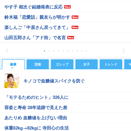
やす子 相次ぐ結婚発表に反応
鈴木福「恋愛話」親友らが明かす
楽しんご「中居さん戻ってきて」
山田五郎さん「アド街」で名言
健康
芸能
ゴシップ
女子
トレンド
Y
キノコで血糖値スパイクを防ぐ
「モテるためのヒント」326人に
容姿と寿命 28年追跡で見えた差
あたりめ 血糖値を上げない理由
体重62kg→82kgに 寺田心の生活