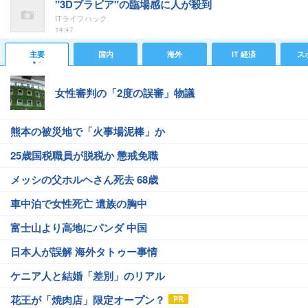
"3Dブラビア"の臨場感に人が殺到
ITライフハック
14:47
主要
国内
海外
IT 経済
ス
女性審判の「2度の誤審」物議
熊本の被災地で「火事場泥棒」か
25歳国税職員が脱税か 懲戒免職
メッシの父ホルヘさん死去 68歳
車中泊で女性死亡 遺族の胸中
富士山より高地にパンダ 中国
日本人が誤解 海外タトゥー事情
ケニア人と結婚「差別」のリアル
花王が「焼肉店」限定オープン？