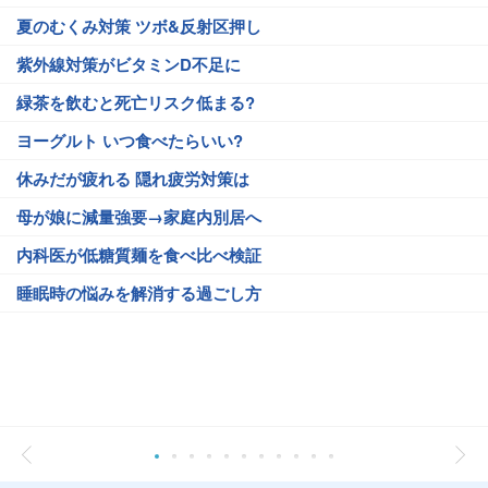
夏のむくみ対策 ツボ&反射区押し
紫外線対策がビタミンD不足に
緑茶を飲むと死亡リスク低まる?
ヨーグルト いつ食べたらいい?
休みだが疲れる 隠れ疲労対策は
母が娘に減量強要→家庭内別居へ
内科医が低糖質麺を食べ比べ検証
睡眠時の悩みを解消する過ごし方