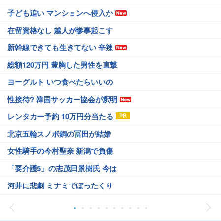
子ども追い マンションへ侵入か
在留資格なし 越人が惨事起こす
新幹線できても生きてない 辛辣
総額120万円 豊胸した男性を直撃
ヨーグルト いつ食べたらいいの
性接待? 韓国サッカー協会が釈明
レンタカー予約 10万円分当たる
北京五輪スノボ銅の冨田が結婚
女性騎手の今村聖奈 新潟で負傷
「要介護5」の志茂田景樹氏 今は
河井に悲劇 ミナミでぼったくり