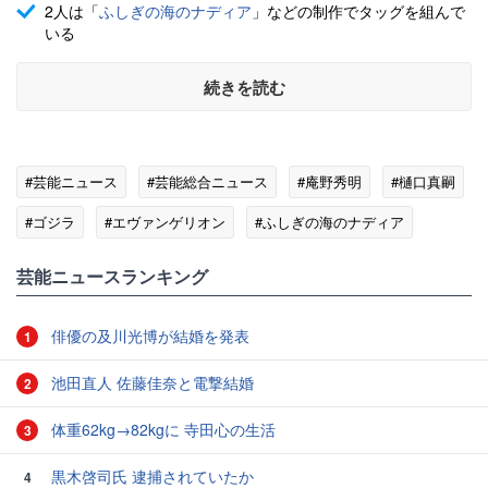
2人は「
ふしぎの海のナディア
」などの制作でタッグを組んで
いる
続きを読む
#芸能ニュース
#芸能総合ニュース
#庵野秀明
#樋口真嗣
#ゴジラ
#エヴァンゲリオン
#ふしぎの海のナディア
#特撮
芸能ニュースランキング
俳優の及川光博が結婚を発表
1
池田直人 佐藤佳奈と電撃結婚
2
体重62kg→82kgに 寺田心の生活
3
黒木啓司氏 逮捕されていたか
4