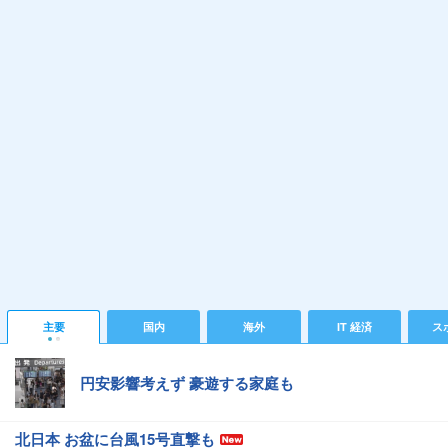
主要
国内
海外
IT 経済
ス
円安影響考えず 豪遊する家庭も
北日本 お盆に台風15号直撃も