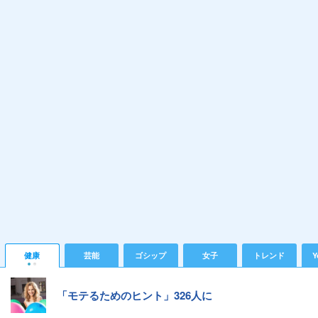
健康
芸能
ゴシップ
女子
トレンド
Y
「モテるためのヒント」326人に