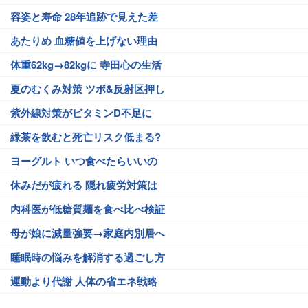
容姿と寿命 28年追跡で見えた差
あたりめ 血糖値を上げない理由
体重62kg→82kgに 寺田心の生活
夏のむくみ対策 ツボ&反射区押し
紫外線対策がビタミンD不足に
緑茶を飲むと死亡リスク低まる?
ヨーグルト いつ食べたらいいの
休みだが疲れる 隠れ疲労対策は
内科医が低糖質麺を食べ比べ検証
母が娘に減量強要→家庭内別居へ
睡眠時の悩みを解消する過ごし方
運動より代謝 人体の省エネ戦略