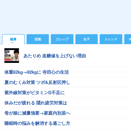
健康
芸能
ゴシップ
女子
トレンド
Y
あたりめ 血糖値を上げない理由
体重62kg→82kgに 寺田心の生活
夏のむくみ対策 ツボ&反射区押し
紫外線対策がビタミンD不足に
休みだが疲れる 隠れ疲労対策は
母が娘に減量強要→家庭内別居へ
睡眠時の悩みを解消する過ごし方