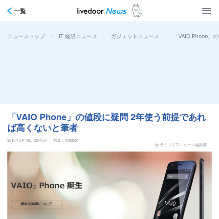
一覧
>
>
>
「VAIO Phon
ニューストップ
IT 経済ニュース
ガジェットニュース
「VAIO Phone」の値段に疑問 2年使う前提であれ
ば高くないと筆者
2015年3月18日 20時5分
写真：livedoor
by ライブドアニュース編集部