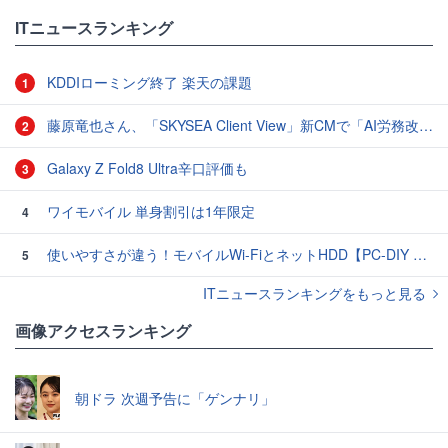
ITニュースランキング
KDDIローミング終了 楽天の課題
1
藤原竜也さん、「SKYSEA Client View」新CMで「AI労務改善」をアピール 働き方をAIが分析したら「すぐに休んで」と言われる？
2
Galaxy Z Fold8 Ultra辛口評価も
3
ワイモバイル 単身割引は1年限定
4
使いやすさが違う！モバイルWi-FiとネットHDD【PC-DIY 秋の陣】
5
ITニュースランキングをもっと見る
画像アクセスランキング
朝ドラ 次週予告に「ゲンナリ」