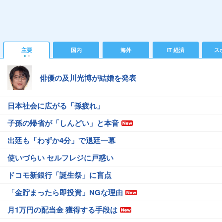
主要
国内
海外
IT 経済
ス
俳優の及川光博が結婚を発表
日本社会に広がる「孫疲れ」
子孫の帰省が「しんどい」と本音
出廷も「わずか4分」で退廷一幕
使いづらい セルフレジに戸惑い
ドコモ新銀行「誕生祭」に盲点
「金貯まったら即投資」NGな理由
月1万円の配当金 獲得する手段は