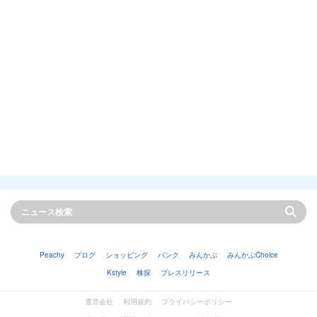
Peachy
ブログ
ショッピング
バンク
みんかぶ
みんかぶChoice
Kstyle
株探
プレスリリース
運営会社
利用規約
プライバシーポリシー