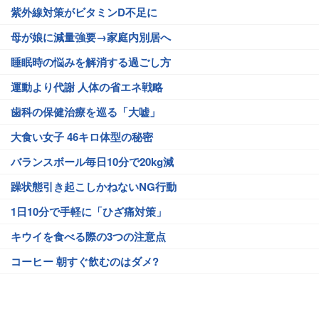
紫外線対策がビタミンD不足に
母が娘に減量強要→家庭内別居へ
睡眠時の悩みを解消する過ごし方
運動より代謝 人体の省エネ戦略
歯科の保健治療を巡る「大嘘」
大食い女子 46キロ体型の秘密
バランスボール毎日10分で20kg減
躁状態引き起こしかねないNG行動
1日10分で手軽に「ひざ痛対策」
キウイを食べる際の3つの注意点
コーヒー 朝すぐ飲むのはダメ?