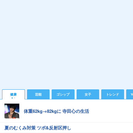
健康
芸能
ゴシップ
女子
トレンド
Y
体重62kg→82kgに 寺田心の生活
夏のむくみ対策 ツボ&反射区押し