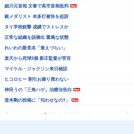
細川元首相 文春で高市首相批判
銀メダリスト 本多灯被告を起訴
タイ学校銃撃 成績でストレスか
正常な組織を誤摘出 重篤な状態
れいわの新党名「覚えづらい」
楽天から死球5個 新庄監督が苦言
マイケル・ジャクソン来日秘話
ヒコロヒー 割引お握り買わない
神田うの「三角ハゲ」治療法告白
堂本剛の投稿に「匂わせなの?」