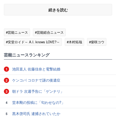
続きを読む
#芸能ニュース
#芸能総合ニュース
#安堂ロイド～ A.I. knows LOVE?～
#木村拓哉
#柴咲コウ
#庵野秀明
#ドラマの話題
芸能ニュースランキング
池田直人 佐藤佳奈と電撃結婚
1
ケンコバ コロナで謎の後遺症
2
朝ドラ 次週予告に「ゲンナリ」
3
堂本剛の投稿に「匂わせなの?」
4
黒木啓司氏 逮捕されていたか
5