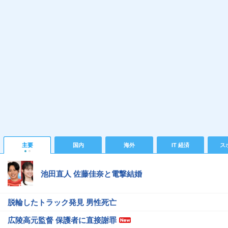
主要
国内
海外
IT 経済
ス
池田直人 佐藤佳奈と電撃結婚
脱輪したトラック発見 男性死亡
広陵高元監督 保護者に直接謝罪