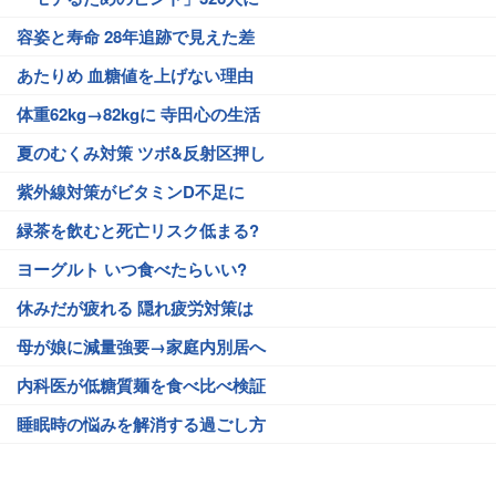
容姿と寿命 28年追跡で見えた差
あたりめ 血糖値を上げない理由
体重62kg→82kgに 寺田心の生活
夏のむくみ対策 ツボ&反射区押し
紫外線対策がビタミンD不足に
緑茶を飲むと死亡リスク低まる?
ヨーグルト いつ食べたらいい?
休みだが疲れる 隠れ疲労対策は
母が娘に減量強要→家庭内別居へ
内科医が低糖質麺を食べ比べ検証
睡眠時の悩みを解消する過ごし方