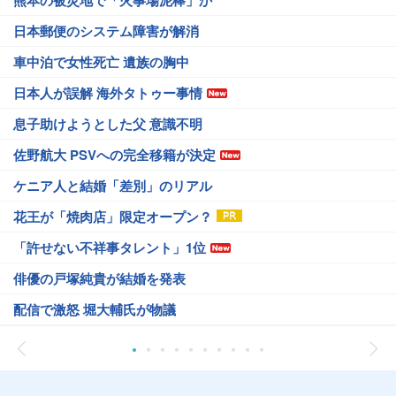
熊本の被災地で「火事場泥棒」か
日本郵便のシステム障害が解消
車中泊で女性死亡 遺族の胸中
日本人が誤解 海外タトゥー事情
息子助けようとした父 意識不明
佐野航大 PSVへの完全移籍が決定
ケニア人と結婚「差別」のリアル
花王が「焼肉店」限定オープン？
「許せない不祥事タレント」1位
俳優の戸塚純貴が結婚を発表
配信で激怒 堀大輔氏が物議