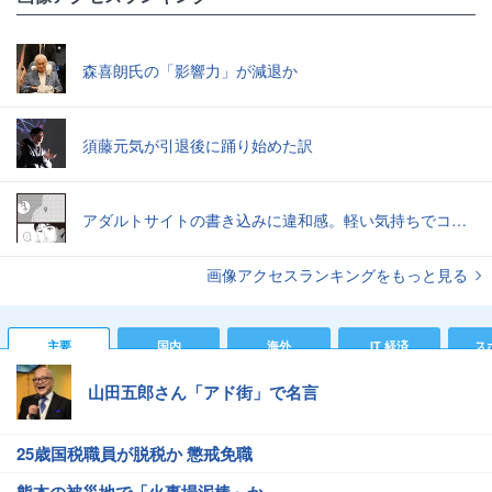
森喜朗氏の「影響力」が減退か
須藤元気が引退後に踊り始めた訳
アダルトサイトの書き込みに違和感。軽い気持ちでコメントしてみると…／近畿地方のある場所について（1）
画像アクセスランキングをもっと見る
主要
国内
海外
IT 経済
ス
山田五郎さん「アド街」で名言
25歳国税職員が脱税か 懲戒免職