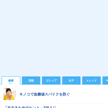
健康
芸能
ゴシップ
女子
トレンド
Y
キノコで血糖値スパイクを防ぐ
「モテるためのヒント」326人に