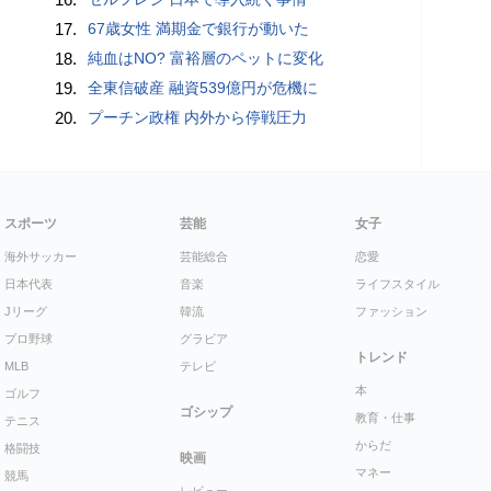
17.
67歳女性 満期金で銀行が動いた
18.
純血はNO? 富裕層のペットに変化
19.
全東信破産 融資539億円が危機に
20.
プーチン政権 内外から停戦圧力
スポーツ
芸能
女子
海外サッカー
芸能総合
恋愛
日本代表
音楽
ライフスタイル
Jリーグ
韓流
ファッション
プロ野球
グラビア
トレンド
MLB
テレビ
本
ゴルフ
ゴシップ
教育・仕事
テニス
からだ
格闘技
映画
マネー
競馬
レビュー