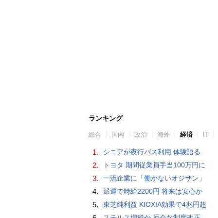
ランキング
総合
国内
政治
海外
経済
IT
1.
シニアが夜行バス利用 体験語る
2.
トヨタ 期間従業員手当100万円に
3.
一流企業に「働かないオジサン」
4.
派遣で時給2200円 将来は安心か
5.
東芝純利益 KIOXIA効果で4兆円超
6.
ステルス増税か 厄介な制度改正