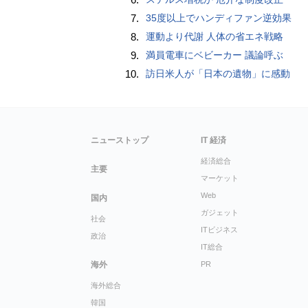
7.
35度以上でハンディファン逆効果
8.
運動より代謝 人体の省エネ戦略
9.
満員電車にベビーカー 議論呼ぶ
10.
訪日米人が「日本の遺物」に感動
ニューストップ
IT 経済
経済総合
主要
マーケット
Web
国内
ガジェット
社会
ITビジネス
政治
IT総合
海外
PR
海外総合
韓国