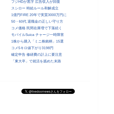
フジHDが黒字 広告収入が回復
スシロー 時給ルール和解成立
1億円FIRE 20年で実質3000万円に
50・60代 退職金の正しい守り方
コメ価格 民間在庫増で下落続く
モバイルSuica チャージ一時障害
1株から購入「ミニ株銘柄」15選
コメ5キロ値下がり3198円
確定申告 修繕費の計上に要注意
「東大卒」で就活を舐めた末路