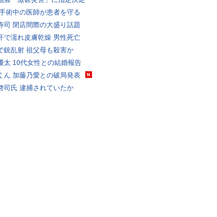
 手術中の医師が患者を守る
寿司 閉店間際の大盛り話題
汗で濡れ皮膚乾燥 男性死亡
で銃乱射 祖父母も殺害か
優太 10代女性との結婚報告
くん 加藤乃愛との破局発表
啓司氏 逮捕されていたか