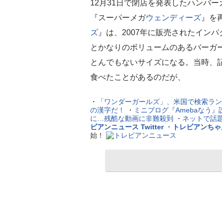
12月31日で閉店を発表したハンバ
『スーパーメガ
ウェンディーズ
』を
ズ
』は、2007年に販売されたイン
とかなりのボリュームのあるバーガ
とんでもないサイズになる。当時、
食べたことがあるのだが、
・
「ワンダーガールズ」、米国で検索ラン
の漢字だ！
・
ミニブログ『Amebaなう
に…残酷な動画に非難殺到
・
ネットで話題
ビアンニュース Twitter
・
トレビアンちゃ
始！