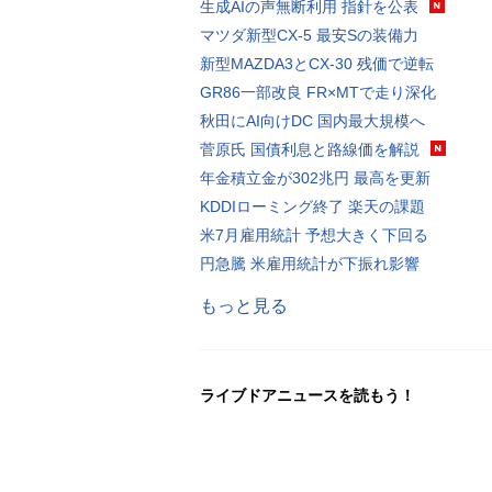
生成AIの声無断利用 指針を公表
マツダ新型CX-5 最安Sの装備力
新型MAZDA3とCX-30 残価で逆転
GR86一部改良 FR×MTで走り深化
秋田にAI向けDC 国内最大規模へ
菅原氏 国債利息と路線価を解説
年金積立金が302兆円 最高を更新
KDDIローミング終了 楽天の課題
米7月雇用統計 予想大きく下回る
円急騰 米雇用統計が下振れ影響
もっと見る
ライブドアニュースを読もう！