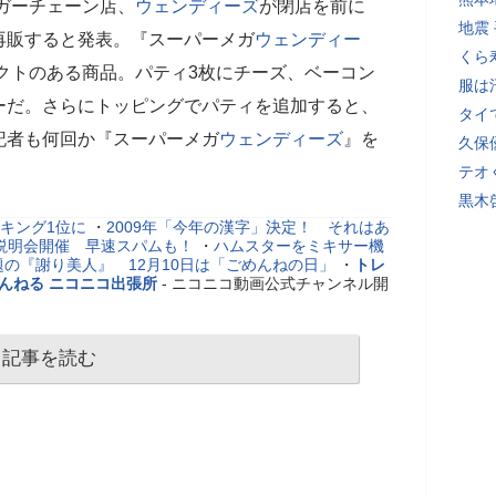
ーガーチェーン店、
ウェンディーズ
が閉店を前に
地震
再販すると発表。『スーパーメガ
ウェンディー
くら
パクトのある商品。パティ3枚にチーズ、ベーコン
服は
ーだ。さらにトッピングでパティを追加すると、
タイ
記者も何回か『スーパーメガ
ウェンディーズ
』を
久保
テオ
黒木
キング1位に
・
2009年「今年の漢字」決定！ それはあ
』説明会開催 早速スパムも！
・
ハムスターをミキサー機
の『謝り美人』 12月10日は「ごめんねの日」
・
トレ
んねる ニコニコ出張所
- ニコニコ動画公式チャンネル開
記事を読む