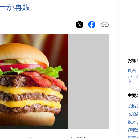
ガーが再販
お知
映画
い。
ト！
主要
脱輪
広陵
銀メ
詐取
熊本