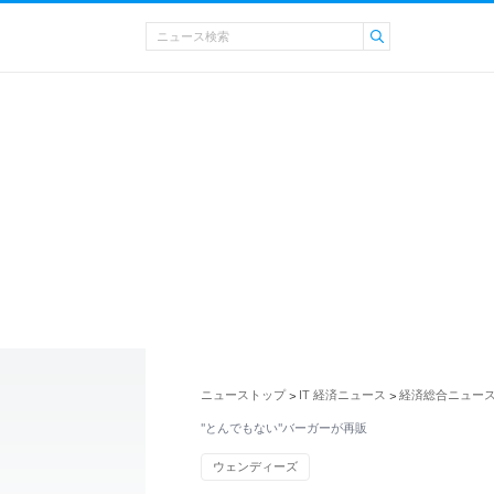
ニューストップ
IT 経済ニュース
経済総合ニュー
>
>
"とんでもない"バーガーが再販
ウェンディーズ