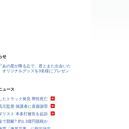
らせ
『あの星が降る丘で、君とまた出会いた
』オリジナルグッズを3名様にプレゼン
ニュース
したトラック発見 男性死亡
高元監督 保護者に直接謝罪
ダリスト 本多灯被告を起訴
金で競艇? 約1.3億円脱税か
地震「激甚災害」に指定決定