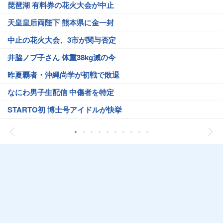
琵琶湖 有料券の花火大会が中止
天皇皇后両陛下 熊本県に金一封
中止の花火大会、3市が関与否定
井脇ノブ子さん 体重38kg減の今
昨夏覇者・沖縄尚学が初戦で敗退
なにわ男子生配信 中傷者を特定
STARTO初 博士号アイドルが快挙