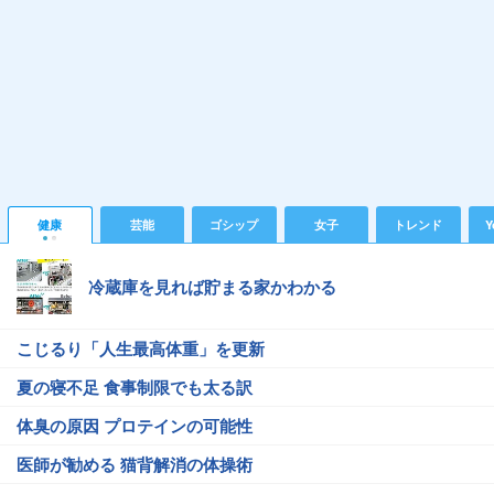
健康
芸能
ゴシップ
女子
トレンド
Y
冷蔵庫を見れば貯まる家かわかる
こじるり「人生最高体重」を更新
夏の寝不足 食事制限でも太る訳
体臭の原因 プロテインの可能性
医師が勧める 猫背解消の体操術