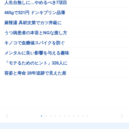
人生台無しに…やめるべき7項目
465gで321円 ドンキプリン品薄
麻辣湯 具材次第でカツ丼級に
うつ病患者の本音とNGな接し方
キノコで血糖値スパイクを防ぐ
メンタルに良い影響を与える趣味
「モテるためのヒント」326人に
容姿と寿命 28年追跡で見えた差