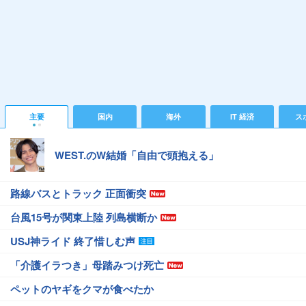
主要
国内
海外
IT 経済
ス
WEST.のW結婚「自由で頭抱える」
路線バスとトラック 正面衝突
台風15号が関東上陸 列島横断か
USJ神ライド 終了惜しむ声
「介護イラつき」母踏みつけ死亡
ペットのヤギをクマが食べたか