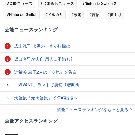
#芸能ニュース
#芸能総合ニュース
#Nintendo Switch 2
#Nintendo Switch
#メルカリ
#家電
#言語
#値上げ
芸能ニュースランキング
広末涼子 次男の一言が転機に
1
坂口杏里が逃亡 恩人に不満も?
2
辻希美 息子2人の「病気」を告白
3
「VIVANT」ラストで裏切り者判明
4
天竺鼠「元天竺鼠」でKOC出場へ
5
芸能ニュースランキングをもっと見る
画像アクセスランキング