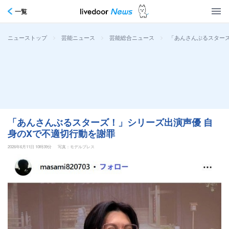
一覧
>
>
>
「あんさんぶるスターズ
ニューストップ
芸能ニュース
芸能総合ニュース
「あんさんぶるスターズ！」シリーズ出演声優 自
身のXで不適切行動を謝罪
2026年6月11日 10時39分
写真：モデルプレス