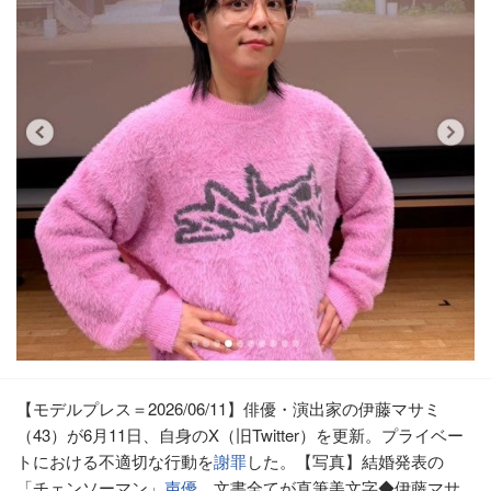
【モデルプレス＝2026/06/11】俳優・演出家の伊藤マサミ
（43）が6月11日、自身のX（旧Twitter）を更新。プライベー
トにおける不適切な行動を
謝罪
した。【写真】結婚発表の
「チェンソーマン」
声優
、文書全てが直筆美文字◆伊藤マサ