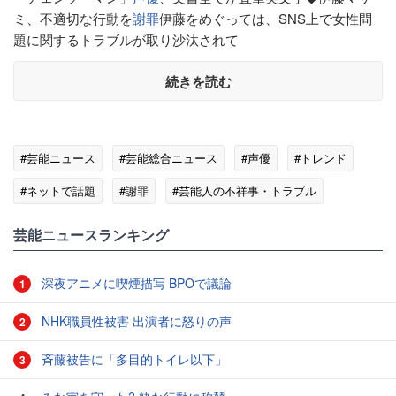
ミ、不適切な行動を
謝罪
伊藤をめぐっては、SNS上で女性問
題に関するトラブルが取り沙汰されて
続きを読む
#芸能ニュース
#芸能総合ニュース
#声優
#トレンド
#ネットで話題
#謝罪
#芸能人の不祥事・トラブル
芸能ニュースランキング
深夜アニメに喫煙描写 BPOで議論
1
NHK職員性被害 出演者に怒りの声
2
斉藤被告に「多目的トイレ以下」
3