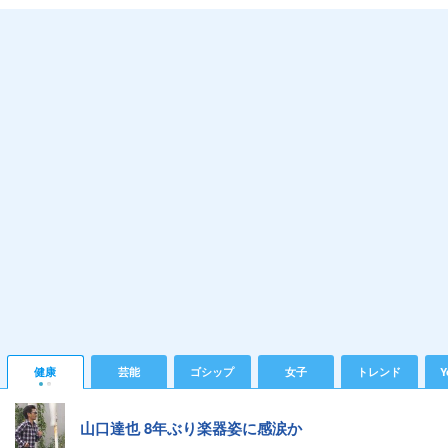
健康
芸能
ゴシップ
女子
トレンド
Y
山口達也 8年ぶり楽器姿に感涙か