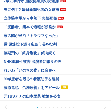
7歳に暴行か 施設従業員の女逮捕
夫に包丁? 毎日新聞記者の女逮捕
立体駐車場から車落下 夫婦死傷
「泥酔者」熊本で通報が頻発か
家の隣が民泊「トラウマなった」
露 原爆投下巡り広島市長を批判
無期刑の「終身刑化」傾向続く
NHK職員性被害 出演者に怒りの声
れいわ「いのちの党」に変更へ
90歳患者を殴る? 看護助手を逮捕
藤原竜也「労務改善」をアピール
元TBSアナの山本里菜 離婚を公表