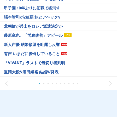
甲子園 10年ぶりに初戦で姿消す
張本智和が2連覇 妹とアベックV
北朝鮮が兵士をロシア派遣決定か
藤原竜也、「労務改善」アピール
新人声優 結婚願望を吐露し反響
有吉 いまだに後悔していること
「VIVANT」ラストで裏切り者判明
重岡大毅&濱田崇裕 結婚W発表