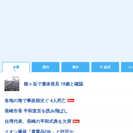
主要
国内
海外
IT 経済
ス
槍ヶ岳で遺体発見 19歳と確認
各地の海で事故相次ぐ 4人死亡
長崎市長 平和宣言を読み飛ばし
台湾代表、長崎の平和式典を欠席
イオン爆発「貴重品OK」と許可か