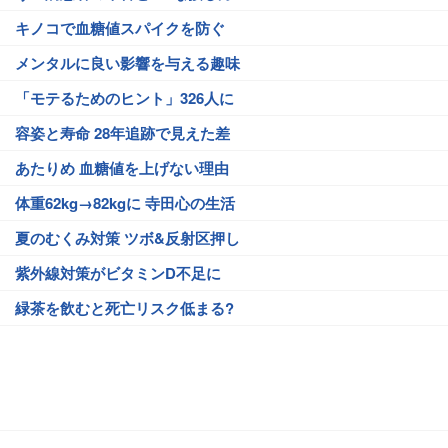
キノコで血糖値スパイクを防ぐ
メンタルに良い影響を与える趣味
「モテるためのヒント」326人に
容姿と寿命 28年追跡で見えた差
あたりめ 血糖値を上げない理由
体重62kg→82kgに 寺田心の生活
夏のむくみ対策 ツボ&反射区押し
紫外線対策がビタミンD不足に
緑茶を飲むと死亡リスク低まる?