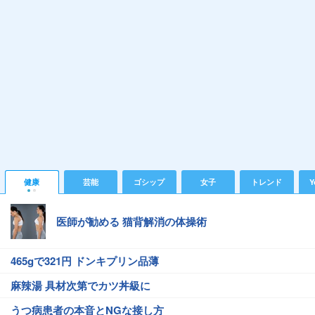
健康
芸能
ゴシップ
女子
トレンド
Y
医師が勧める 猫背解消の体操術
465gで321円 ドンキプリン品薄
麻辣湯 具材次第でカツ丼級に
うつ病患者の本音とNGな接し方