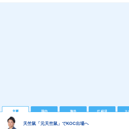
主要
国内
海外
IT 経済
ス
天竺鼠「元天竺鼠」でKOC出場へ