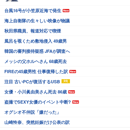
台風16号が小笠原近海で発生
海上自衛隊の生々しい映像が物議
秋田県職員、報道対応で喫煙
風呂を覗くため敷地侵入 49歳男
韓国の審判接待疑惑 JFAが調査へ
メッシの父ホルヘさん 68歳死去
FIREの45歳男性 仕事復帰した訳
注目 古いPCが復活するUSB
女優・小川眞由美さん死去 86歳
盗撮でSEXY女優のイベント中断?
オグシオ不仲説「嫌だった」
山崎怜奈、突然妊娠だけ公表の訳