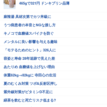
465gで321円 ドンキプリン品薄
麻辣湯 具材次第でカツ丼級に
うつ病患者の本音とNGな接し方
キノコで血糖値スパイクを防ぐ
メンタルに良い影響を与える趣味
「モテるためのヒント」326人に
容姿と寿命 28年追跡で見えた差
あたりめ 血糖値を上げない理由
体重62kg→82kgに 寺田心の生活
夏のむくみ対策 ツボ&反射区押し
紫外線対策がビタミンD不足に
緑茶を飲むと死亡リスク低まる?