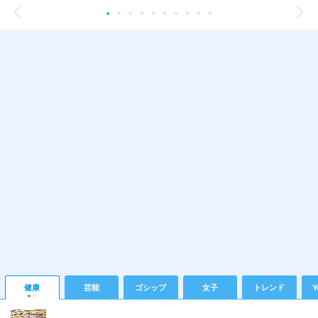
健康
芸能
ゴシップ
女子
トレンド
Y