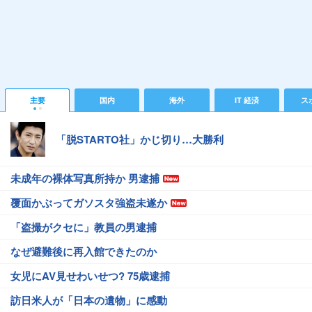
主要
国内
海外
IT 経済
ス
「脱STARTO社」かじ切り…大勝利
未成年の裸体写真所持か 男逮捕
覆面かぶってガソスタ強盗未遂か
「盗撮がクセに」教員の男逮捕
なぜ避難後に再入館できたのか
女児にAV見せわいせつ? 75歳逮捕
訪日米人が「日本の遺物」に感動