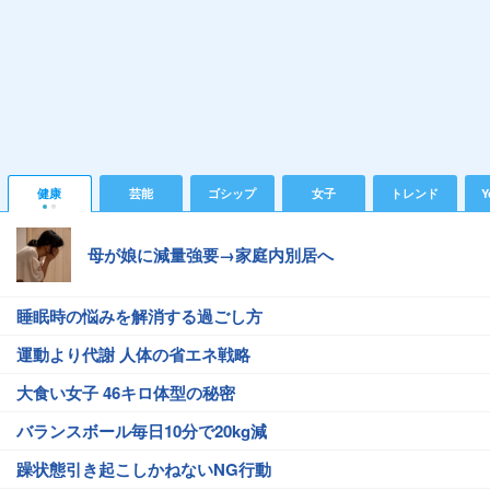
健康
芸能
ゴシップ
女子
トレンド
Y
母が娘に減量強要→家庭内別居へ
睡眠時の悩みを解消する過ごし方
運動より代謝 人体の省エネ戦略
大食い女子 46キロ体型の秘密
バランスボール毎日10分で20kg減
躁状態引き起こしかねないNG行動