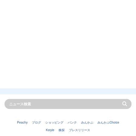
Peachy
ブログ
ショッピング
バンク
みんかぶ
みんかぶChoice
Kstyle
株探
プレスリリース