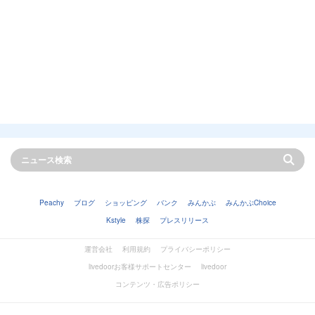
Peachy
ブログ
ショッピング
バンク
みんかぶ
みんかぶChoice
Kstyle
株探
プレスリリース
運営会社
利用規約
プライバシーポリシー
livedoorお客様サポートセンター
livedoor
コンテンツ・広告ポリシー