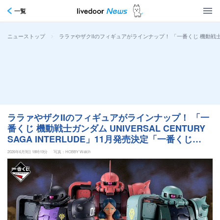
一覧
>
ララァやザクIIのフィギュアがラインナップ！ 「一番くじ 機動戦士ガンダム
ニューストップ
ララァやザクIIのフィギュアがラインナップ！ 「一
番くじ 機動戦士ガンダム UNIVERSAL CENTURY
SAGA INTERLUDE」11月発売決定「一番くじ
ONLINE」にて販売予定
2026年6月9日 18時19分
写真：HOBBY Watch