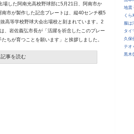
に出場した阿南光高校野球部に5月21日、阿南市か
地震
南市が製作した記念プレートは、縦40センチ横5
くら
選抜高等学校野球大会出場校と刻まれています。2
服は
では、岩佐義弘市長が「活躍を祈念したこのプレー
タイ
久保
手たちが育つことを願います」と挨拶しました。
テオ
黒木
記事を読む