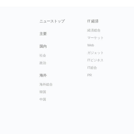
ニューストップ
IT 経済
経済総合
主要
マーケット
Web
国内
ガジェット
社会
ITビジネス
政治
IT総合
海外
PR
海外総合
韓国
中国