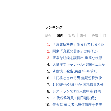
ランキング
総合
国内
政治
海外
経済
IT
1.
「避難所格差」生まれてしまう訳
2.
関東「真夏の暑さ」は終了か
3.
正常な組織を誤摘出 重篤な状態
4.
大量注文キャンセル43億円以上か
5.
斉藤慎二被告 懲役7年を求刑
6.
主犯格とされる男 無期懲役判決
7.
1.5億円受け取りか 国税職員処分
8.
レストランで192人食中毒 静岡
9.
20代税務署員 1億円超脱税か
10.
任天堂 被災者へ無償修理を発表