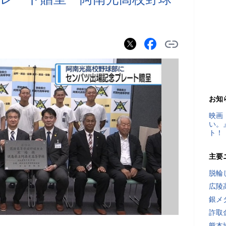
お知
映画
い。
ト！
主要
脱輪
広陵
銀メ
詐取
熊本