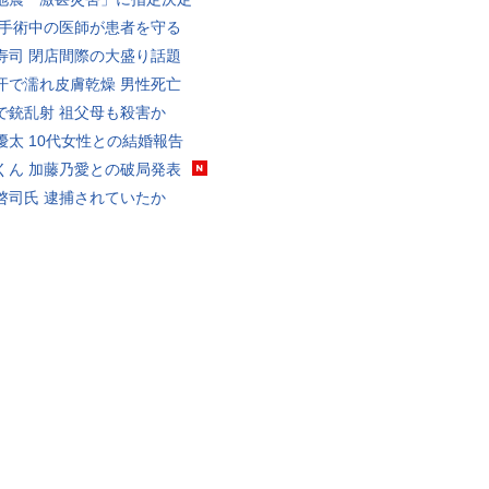
 手術中の医師が患者を守る
寿司 閉店間際の大盛り話題
汗で濡れ皮膚乾燥 男性死亡
で銃乱射 祖父母も殺害か
優太 10代女性との結婚報告
くん 加藤乃愛との破局発表
啓司氏 逮捕されていたか