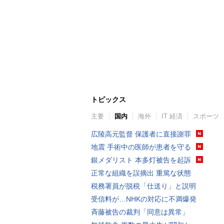
トピックス
主要
国内
海外
IT 経済
スポーツ
広陵高元監督 保護者に直接謝罪
地震 手術中の医師が患者を守る
銀メダリスト 本多灯被告を起訴
正常な組織を誤摘出 重篤な状態
税務署員が脱税「仕送り」と説明
受信料が…NHKの対応に不満爆発
斉藤被告の裁判「同意は異常」