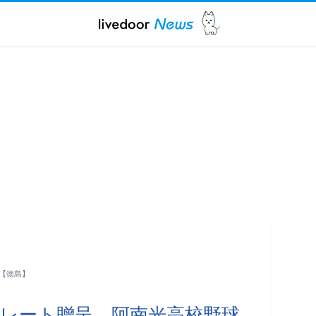
【徳島】
レート贈呈 阿南光高校野球