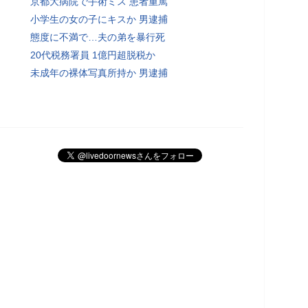
京都大病院で手術ミス 患者重篤
小学生の女の子にキスか 男逮捕
態度に不満で…夫の弟を暴行死
20代税務署員 1億円超脱税か
未成年の裸体写真所持か 男逮捕