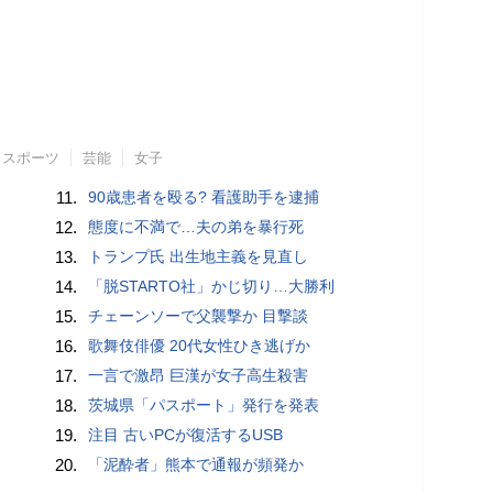
スポーツ
芸能
女子
11.
90歳患者を殴る? 看護助手を逮捕
12.
態度に不満で…夫の弟を暴行死
13.
トランプ氏 出生地主義を見直し
14.
「脱STARTO社」かじ切り…大勝利
15.
チェーンソーで父襲撃か 目撃談
16.
歌舞伎俳優 20代女性ひき逃げか
17.
一言で激昂 巨漢が女子高生殺害
18.
茨城県「パスポート」発行を発表
19.
注目 古いPCが復活するUSB
20.
「泥酔者」熊本で通報が頻発か