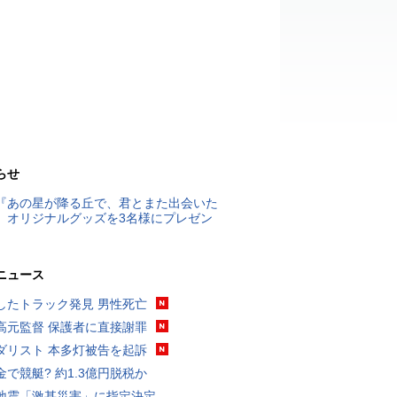
らせ
『あの星が降る丘で、君とまた出会いた
』オリジナルグッズを3名様にプレゼン
ニュース
したトラック発見 男性死亡
高元監督 保護者に直接謝罪
ダリスト 本多灯被告を起訴
金で競艇? 約1.3億円脱税か
地震「激甚災害」に指定決定