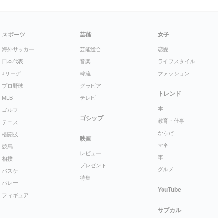
スポーツ
芸能
女子
海外サッカー
芸能総合
恋愛
日本代表
音楽
ライフスタイル
Jリーグ
韓流
ファッション
プロ野球
グラビア
トレンド
MLB
テレビ
本
ゴルフ
ゴシップ
教育・仕事
テニス
からだ
格闘技
映画
マネー
競馬
レビュー
車
相撲
プレゼント
グルメ
バスケ
特集
バレー
YouTube
フィギュア
サブカル