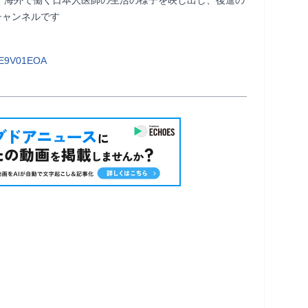
ャンネルです

oE9V01EOA