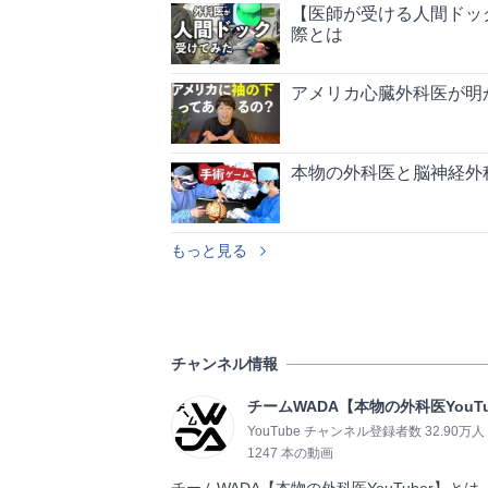
【医師が受ける人間ドッ
際とは
アメリカ心臓外科医が明
本物の外科医と脳神経外
もっと見る
チャンネル情報
チームWADA【本物の外科医YouTu
YouTube チャンネル登録者数 32.90万人
1247 本の動画
チームWADA【本物の外科医YouTuber