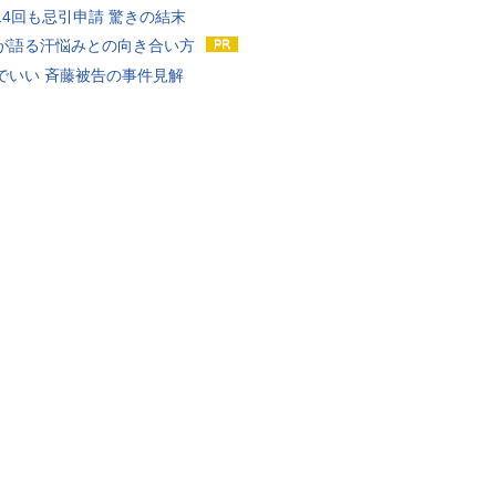
14回も忌引申請 驚きの結末
が語る汗悩みとの向き合い方
でいい 斉藤被告の事件見解