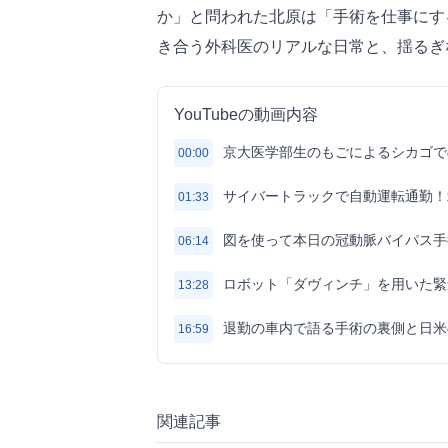
か」と問われた北原は「手術を仕事にす
き合う外科医のリアルな日常と、揺るぎ
YouTubeの動画内容
京大医学部生のもごによるシカゴで
00:00
サイバートラックで自動運転通勤！
01:33
図を使って本日の冠動脈バイパス手
06:14
ロボット「ダヴィンチ」を用いた緊
13:28
退勤の車内で語る手術の裏側と日米
16:59
関連記事