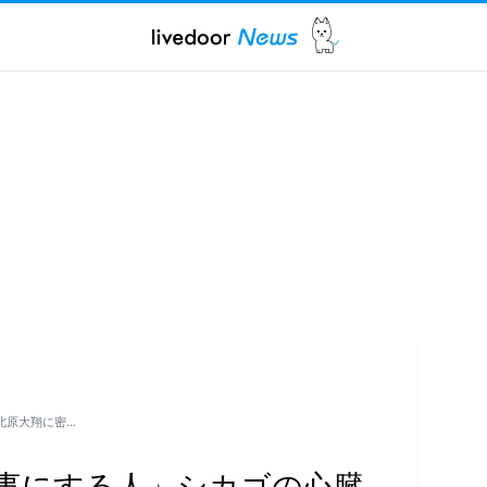
北原大翔に密…
事にする人」シカゴの心臓