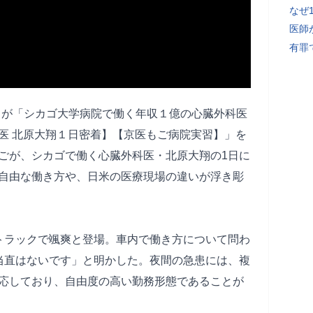
なぜ
医師
有罪
er】が「シカゴ大学病院で働く年収１億の心臓外科医
医 北原大翔１日密着】【京医もご病院実習】」を
ごが、シカゴで働く心臓外科医・北原大翔の1日に
自由な働き方や、日米の医療現場の違いが浮き彫
トラックで颯爽と登場。車内で働き方について問わ
当直はないです」と明かした。夜間の急患には、複
応しており、自由度の高い勤務形態であることが