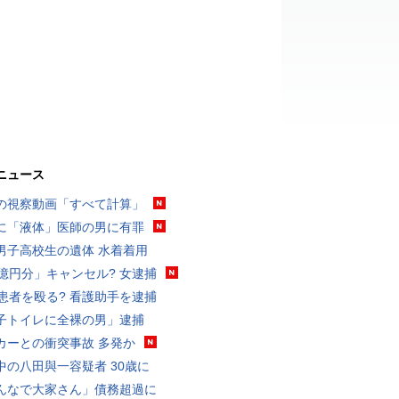
ニュース
の視察動画「すべて計算」
に「液体」医師の男に有罪
男子高校生の遺体 水着着用
3億円分」キャンセル? 女逮捕
歳患者を殴る? 看護助手を逮捕
子トイレに全裸の男」逮捕
カーとの衝突事故 多発か
中の八田與一容疑者 30歳に
んなで大家さん」債務超過に