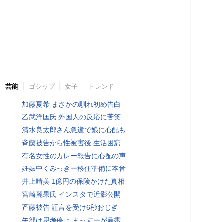
芸能
ゴシップ
女子
トレンド
加藤夏希 まさかの馴れ初め告白
乙武洋匡氏 外国人の反応に苦笑
清水良太郎さん急逝で娘に心配も
斉藤被告から性被害後 生活困窮
有名女性のカレー報告に心配の声
妊娠中くみっきー移住準備に本音
井上晴美 1億円の保険かけた真相
宮崎麗果氏 インスタで近影公開
斉藤被告 証言を受け6秒おじぎ
矢部は思考停止 まっすーが暴露