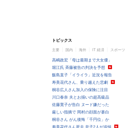
トピックス
主要
国内
海外
IT 経済
スポーツ
高嶋政宏「母は最期まで大女優」
堀江氏 斉藤被告の判決を予想
飯島直子「イライラ」近況を報告
寿美花代さん、乗り越えた悲劇
桐谷広人さん加入の保険に注目
川口春奈 夫とお揃いの超高級品
佐藤寛子が告白 ヌード嫌だった
厳しい指摘で 岡村の顔面が蒼白
桐谷さん がん後悔「千円位」か
寿美花代さん死去 息子2人が追悼