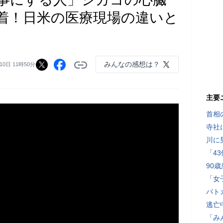
着！日米の医療現場の違いと
みんなの感想は？
10日 11時50分
主要
首相
寺社
川に
「4
90
「女
パト
逃亡
「み