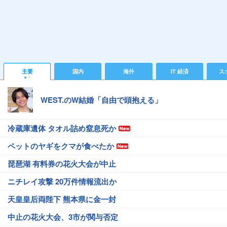
主要
国内
海外
IT 経済
ス
WEST.のW結婚「自由で頭抱える」
冷蔵庫遺体 タオル詰め窒息死か
ペットのヤギをクマが食べたか
琵琶湖 有料券の花火大会が中止
ニチレイ攻撃 20万件情報流出か
天皇皇后両陛下 熊本県に金一封
中止の花火大会、3市が関与否定