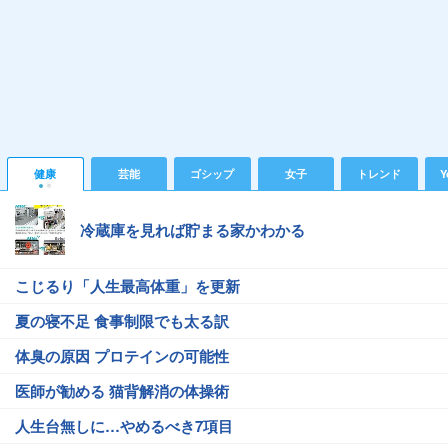
健康
芸能
ゴシップ
女子
トレンド
Y
冷蔵庫を見れば貯まる家かわかる
こじるり「人生最高体重」を更新
夏の寝不足 食事制限でも太る訳
体臭の原因 プロテインの可能性
医師が勧める 猫背解消の体操術
人生台無しに…やめるべき7項目