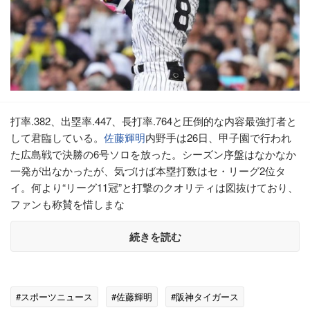
打率.382、出塁率.447、長打率.764と圧倒的な内容最強打者と
して君臨している。
佐藤輝明
内野手は26日、甲子園で行われ
た広島戦で決勝の6号ソロを放った。シーズン序盤はなかなか
一発が出なかったが、気づけば本塁打数はセ・リーグ2位タ
イ。何より“リーグ11冠”と打撃のクオリティは図抜けており、
ファンも称賛を惜しまな
続きを読む
#スポーツニュース
#佐藤輝明
#阪神タイガース