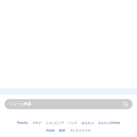
Peachy
ブログ
ショッピング
バンク
みんかぶ
みんかぶChoice
Kstyle
株探
プレスリリース