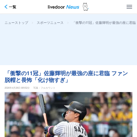
一覧
>
>
「衝撃の11冠」佐藤輝明が最強の座に君臨
ニューストップ
スポーツニュース
「衝撃の11冠」佐藤輝明が最強の座に君臨 ファン
脱帽と畏怖「化け物すぎ」
2026年4月28日 6時52分
写真：フルカウント