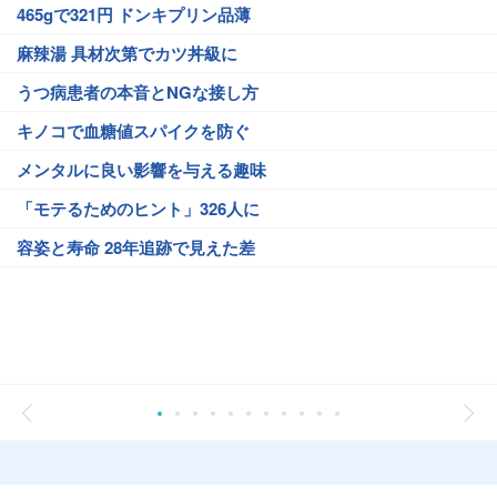
465gで321円 ドンキプリン品薄
麻辣湯 具材次第でカツ丼級に
うつ病患者の本音とNGな接し方
キノコで血糖値スパイクを防ぐ
メンタルに良い影響を与える趣味
「モテるためのヒント」326人に
容姿と寿命 28年追跡で見えた差