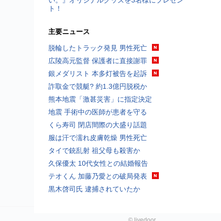
い。』オリジナルグッズを3名様にプレゼン
ト！
主要ニュース
脱輪したトラック発見 男性死亡
広陵高元監督 保護者に直接謝罪
銀メダリスト 本多灯被告を起訴
詐取金で競艇? 約1.3億円脱税か
熊本地震「激甚災害」に指定決定
地震 手術中の医師が患者を守る
くら寿司 閉店間際の大盛り話題
服は汗で濡れ皮膚乾燥 男性死亡
タイで銃乱射 祖父母も殺害か
久保優太 10代女性との結婚報告
テオくん 加藤乃愛との破局発表
黒木啓司氏 逮捕されていたか
©
livedoor