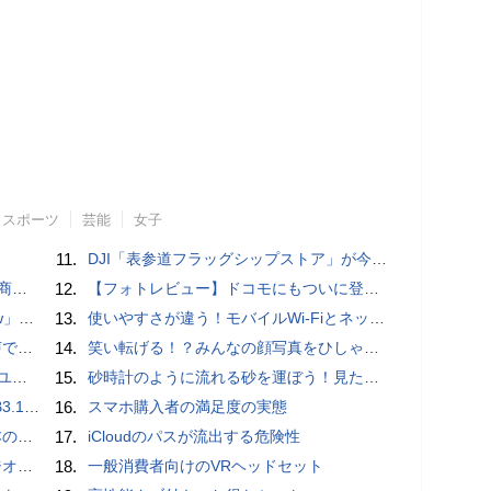
スポーツ
芸能
女子
11.
DJI「表参道フラッグシップストア」が今秋にオープン 蔦屋家電＋ではOsmo Pocket 4P「パールホワイト」が初公開
売開始
12.
【フォトレビュー】ドコモにもついに登場！「サイクロイドスタイル」
言われる？
13.
使いやすさが違う！モバイルWi-FiとネットHDD【PC-DIY 秋の陣】
るぞ！
14.
笑い転げる！？みんなの顔写真をひしゃげて遊べるカメラアプリ「笑う野口」【Androidアプリ】
er」
15.
砂時計のように流れる砂を運ぼう！見た目も綺麗な新感覚ゲーム「Sand Slides」【iPhoneアプリ】
Aケーブル
16.
スマホ購入者の満足度の実態
響も
17.
iCloudのパスが流出する危険性
ーヤー
18.
一般消費者向けのVRヘッドセット