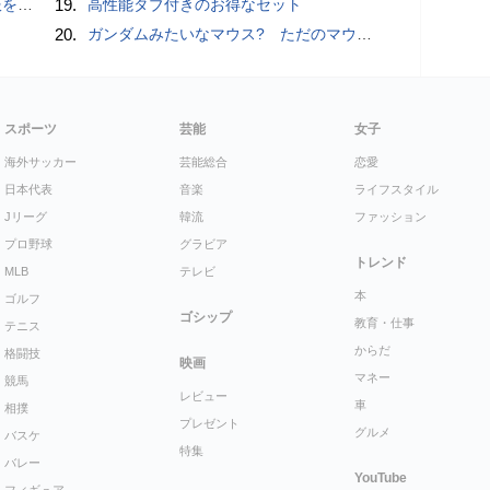
物とは？
19.
高性能タブ付きのお得なセット
20.
ガンダムみたいなマウス? ただのマウスとは違うのだよ1944通りの形状に変更できる驚異のマウス
スポーツ
芸能
女子
海外サッカー
芸能総合
恋愛
日本代表
音楽
ライフスタイル
Jリーグ
韓流
ファッション
プロ野球
グラビア
トレンド
MLB
テレビ
本
ゴルフ
ゴシップ
教育・仕事
テニス
からだ
格闘技
映画
マネー
競馬
レビュー
車
相撲
プレゼント
グルメ
バスケ
特集
バレー
YouTube