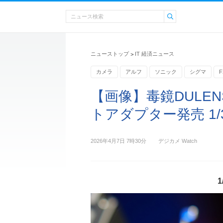
ニューストップ
IT 経済ニュース
>
カメラ
アルフ
ソニック
シグマ
F
【画像】毒鏡DULE
トアダプター発売 1/
2026年4月7日 7時30分
デジカメ Watch
1