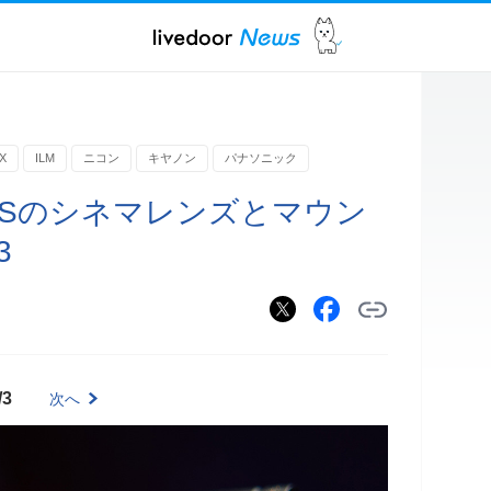
X
ILM
ニコン
キヤノン
パナソニック
NSのシネマレンズとマウン
3
/3
次へ