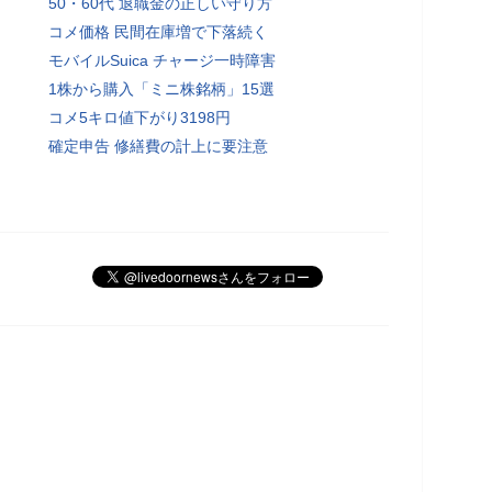
50・60代 退職金の正しい守り方
コメ価格 民間在庫増で下落続く
モバイルSuica チャージ一時障害
1株から購入「ミニ株銘柄」15選
コメ5キロ値下がり3198円
確定申告 修繕費の計上に要注意