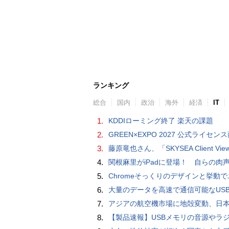
ランキング
総合
国内
政治
海外
経済
IT
1.
KDDIローミング終了 楽天の課題
2.
GREEN×EXPO 2027 公式ライセンス商品！初の「トゥンクトゥンク」公式LINEスタンプ、販
3.
藤原竜也さん、「SKYSEA Client View」新CMで「AI労務改善」をアピール 働き方をAIが分析したら「すぐに休んで」と
4.
関根麻里がiPadに登場！ 自らの肉声で英会話を教えてくれ
5.
Chromeそっくりのデザインと挙動でユーザーが気づかないうちにブラウザを置き換える「eFast Brows
6.
大量のデータを高速で通信可能なUSB3.1（Gen1）対応USB TypeC - USB Type
7.
アジアの航空機市場に地殻変動、日本のサプライヤーに影
8.
【製品速報】USBメモリの音源やラジオも聴ける、サンワダイレクトのカセットプレ