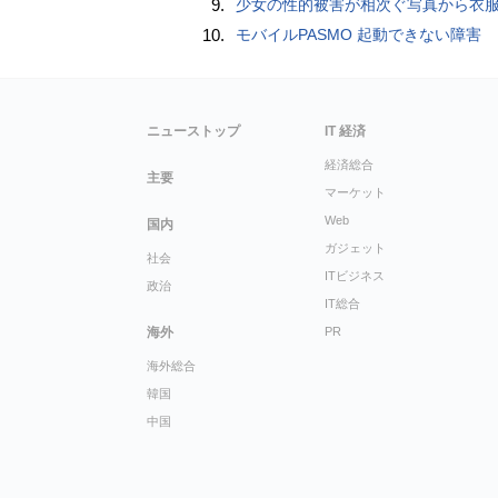
9.
少女の性的被害が相次ぐ写真から衣服を剥ぎ取るAIポルノアプリ「ClothOff」の背後にいる人
10.
モバイルPASMO 起動できない障害
ニューストップ
IT 経済
経済総合
主要
マーケット
Web
国内
ガジェット
社会
ITビジネス
政治
IT総合
海外
PR
海外総合
韓国
中国