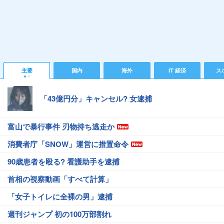
主要
国内
海外
IT 経済
ス
「43億円分」キャンセル? 女逮捕
富山で暴行事件 刃物持ち逃走か
消費者庁「SNOW」運営に措置命令
90歳患者を殴る? 看護助手を逮捕
首相の視察動画「すべて計算」
「女子トイレに全裸の男」逮捕
週刊ジャンプ 初の100万部割れ