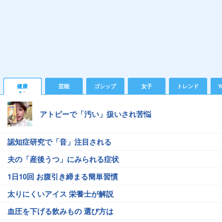
健康
芸能
ゴシップ
女子
トレンド
Y
アトピーで「汚い」扱いされ苦悩
認知症研究で「音」注目される
夫の「産後うつ」にみられる症状
1日10回 お腹引き締まる簡単習慣
太りにくいアイス 栄養士が解説
血圧を下げる飲みもの 選び方は