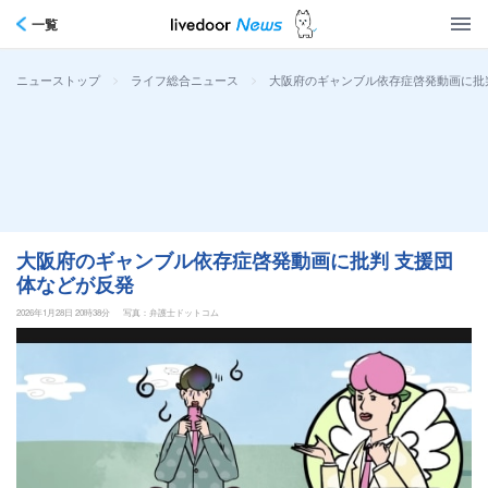
一覧
>
>
大阪府のギャンブル依存症啓発動画に批
ニューストップ
ライフ総合ニュース
大阪府のギャンブル依存症啓発動画に批判 支援団
体などが反発
2026年1月28日 20時38分
写真：弁護士ドットコム