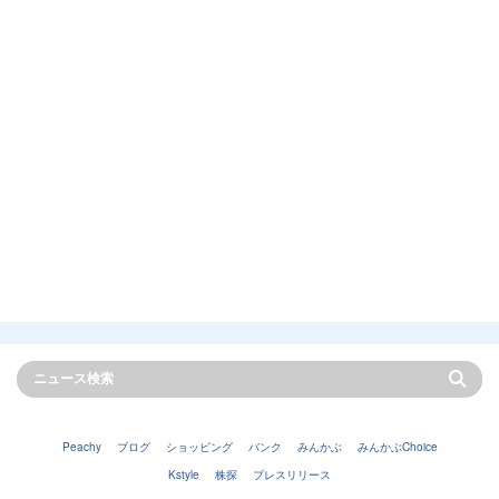
Peachy
ブログ
ショッピング
バンク
みんかぶ
みんかぶChoice
Kstyle
株探
プレスリリース