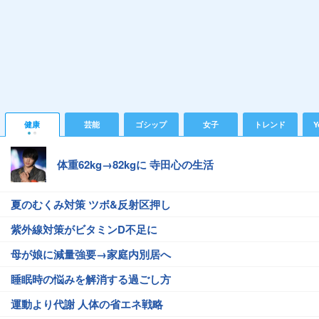
健康
芸能
ゴシップ
女子
トレンド
Y
体重62kg→82kgに 寺田心の生活
夏のむくみ対策 ツボ&反射区押し
紫外線対策がビタミンD不足に
母が娘に減量強要→家庭内別居へ
睡眠時の悩みを解消する過ごし方
運動より代謝 人体の省エネ戦略