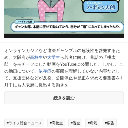
オンラインカジノなど違法ギャンブルの危険性を啓発するた
め、大阪府が
高校生
や
大学生
ら若者に向け、昔話の「桃太
郎」をモチーフにした動画をYouTubeに公開した。しかし、こ
の動画について、
依存症
の実態を理解していない内容だとし
て、支援団体などが反発。公開停止や是正を求める要望書を1
月中にも大阪府に提出する動きを
続きを読む
#ライフ総合ニュース
#高校生
#借金
#病気
#広告