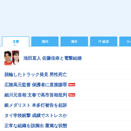
主要
国内
海外
IT 経済
ス
池田直人 佐藤佳奈と電撃結婚
脱輪したトラック発見 男性死亡
広陵高元監督 保護者に直接謝罪
細川元首相 文春で高市首相批判
銀メダリスト 本多灯被告を起訴
タイ学校銃撃 成績でストレスか
正常な組織を誤摘出 重篤な状態