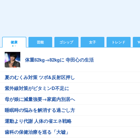
健康
芸能
ゴシップ
女子
トレンド
Y
体重62kg→82kgに 寺田心の生活
夏のむくみ対策 ツボ&反射区押し
紫外線対策がビタミンD不足に
母が娘に減量強要→家庭内別居へ
睡眠時の悩みを解消する過ごし方
運動より代謝 人体の省エネ戦略
歯科の保健治療を巡る「大嘘」