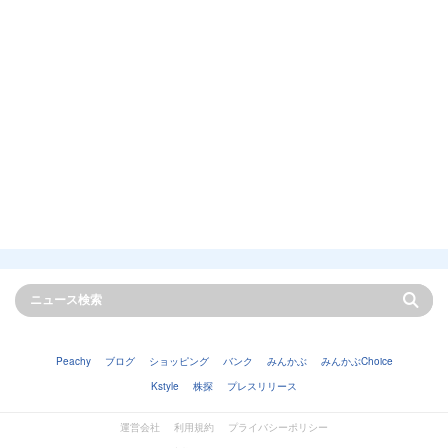
Peachy
ブログ
ショッピング
バンク
みんかぶ
みんかぶChoice
Kstyle
株探
プレスリリース
運営会社
利用規約
プライバシーポリシー