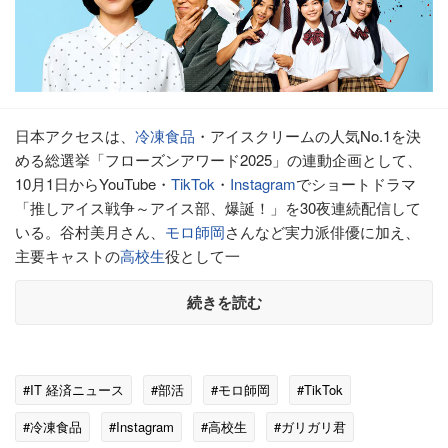
日本アクセスは、
冷凍食品
・アイスクリームの人気No.1を決
める総選挙「フローズンアワード2025」の連動企画として、
10月1日からYouTube・
TikTok
・
Instagram
でショートドラマ
「推しアイス戦争～アイス部、爆誕！」を30夜連続配信して
いる。谷村美月さん、
モロ師岡
さんなど実力派俳優に加え、
主要キャストの
高校生
役として一
続きを読む
#IT 経済ニュース
#部活
#モロ師岡
#TikTok
#冷凍食品
#Instagram
#高校生
#ガリガリ君