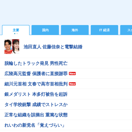
主要
国内
海外
IT 経済
ス
池田直人 佐藤佳奈と電撃結婚
脱輪したトラック発見 男性死亡
広陵高元監督 保護者に直接謝罪
細川元首相 文春で高市首相批判
銀メダリスト 本多灯被告を起訴
タイ学校銃撃 成績でストレスか
正常な組織を誤摘出 重篤な状態
れいわの新党名「覚えづらい」