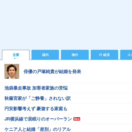
主要
国内
海外
IT 経済
ス
俳優の戸塚純貴が結婚を発表
池袋暴走事故 加害者家族の苦悩
秋篠宮家が「ご静養」されない訳
円安影響考えず 豪遊する家庭も
JR横浜線で居眠りのオーバーラン
ケニア人と結婚「差別」のリアル