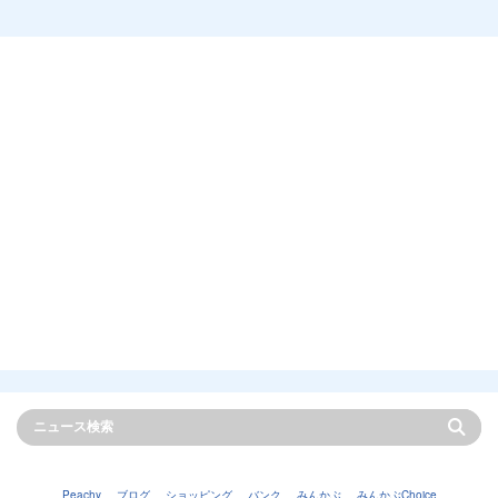
Peachy
ブログ
ショッピング
バンク
みんかぶ
みんかぶChoice