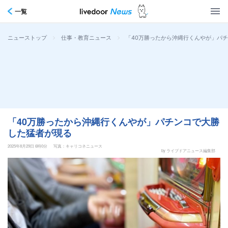
一覧
>
>
「40万勝ったから沖縄行くんやが」パ
ニューストップ
仕事・教育ニュース
「40万勝ったから沖縄行くんやが」パチンコで大勝
した猛者が現る
2025年8月29日 6時0分
写真：キャリコネニュース
by ライブドアニュース編集部