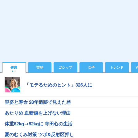
健康
芸能
ゴシップ
女子
トレンド
Y
「モテるためのヒント」326人に
容姿と寿命 28年追跡で見えた差
あたりめ 血糖値を上げない理由
体重62kg→82kgに 寺田心の生活
夏のむくみ対策 ツボ&反射区押し