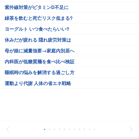
紫外線対策がビタミンD不足に
緑茶を飲むと死亡リスク低まる?
ヨーグルト いつ食べたらいい?
休みだが疲れる 隠れ疲労対策は
母が娘に減量強要→家庭内別居へ
内科医が低糖質麺を食べ比べ検証
睡眠時の悩みを解消する過ごし方
運動より代謝 人体の省エネ戦略