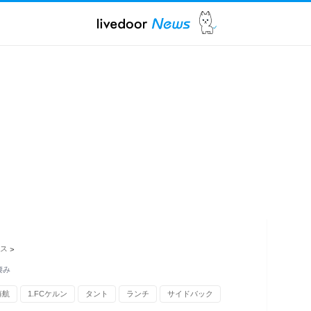
ス
>
凄み
藤航
1.FCケルン
タント
ランチ
サイドバック