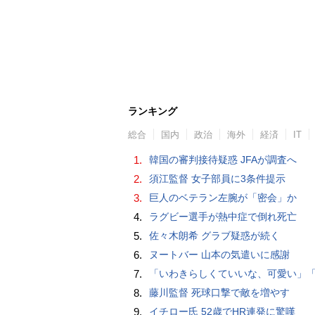
ランキング
総合
国内
政治
海外
経済
IT
1.
韓国の審判接待疑惑 JFAが調査へ
2.
須江監督 女子部員に3条件提示
3.
巨人のベテラン左腕が「密会」か
4.
ラグビー選手が熱中症で倒れ死亡
5.
佐々木朗希 グラブ疑惑が続く
6.
ヌートバー 山本の気遣いに感謝
7.
「いわきらしくていいな、可愛い」「斬新」初出場初勝利の東日本国際大昌平、アルプス彩ったフラダンス部の応援に反響 部員は感無量「夢を見て
8.
藤川監督 死球口撃で敵を増やす
9.
イチロー氏 52歳でHR連発に驚嘆