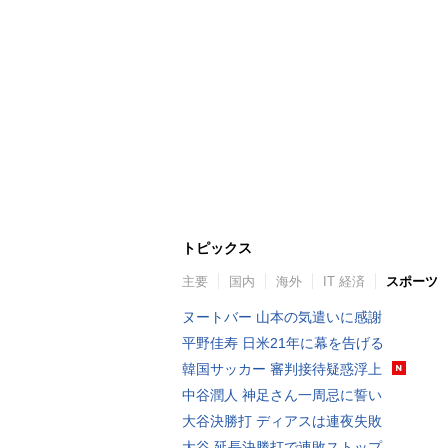
トピックス
主要
国内
海外
IT 経済
スポーツ
ヌートバー 山本の気遣いに感謝
平野佳寿 日米21年に幕を告げる
韓国サッカー 審判接待疑惑浮上
中谷潤人 神足さん一周忌に誓い
大谷決勝打 ディアスは連夜失敗
大谷 延長決勝打で連敗ストップ