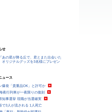
らせ
『あの星が降る丘で、君とまた出会いた
』オリジナルグッズを3名様にプレゼン
ニュース
ン爆発「貴重品OK」と許可か
東海夜行列車が一夜限りの復刻
県知事選挙 現職が当選確実
浴で3人が流される 1人死亡
東海「夜行」新幹線が初運行