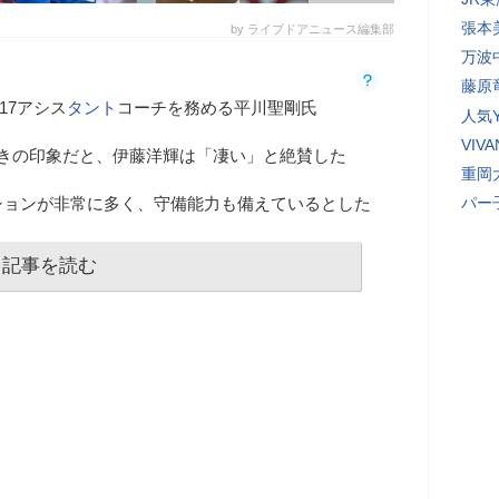
張本
by ライブドアニュース編集部
万波
藤原
17アシス
タント
コーチを務める平川聖剛氏
人気Y
VI
たときの印象だと、伊藤洋輝は「凄い」と絶賛した
重岡
ションが非常に多く、守備能力も備えているとした
パー
記事を読む