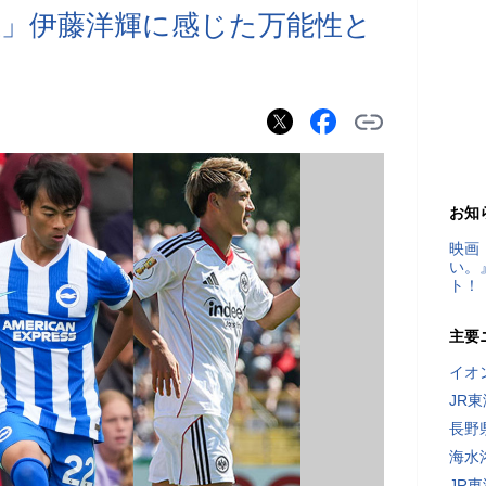
価値」伊藤洋輝に感じた万能性と
お知
映画
い。
ト！
主要
イオ
JR
長野
海水
JR