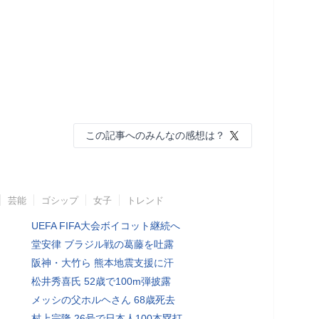
この記事へのみんなの感想は？
芸能
ゴシップ
女子
トレンド
UEFA FIFA大会ボイコット継続へ
堂安律 ブラジル戦の葛藤を吐露
阪神・大竹ら 熊本地震支援に汗
松井秀喜氏 52歳で100m弾披露
メッシの父ホルヘさん 68歳死去
村上宗隆 26号で日本人100本塁打