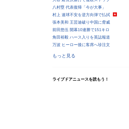
八村塁 代表復帰「今が大事」
村上 速球不安を逆方向弾で払拭
張本美和 王芸迪破り中国に脅威
前田悠伍 開幕10連勝で151キロ
角田裕毅 ハース入りを英誌報道
万波 ヒーロー後に客席へ珍注文
もっと見る
ライブドアニュースを読もう！