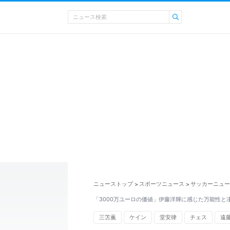
ニューストップ
スポーツニュース
サッカーニュー
>
>
「3000万ユーロの価値」伊藤洋輝に感じた万能性と
三笘薫
ケイン
堂安律
チェス
遠
アナリスト