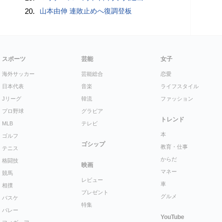
20.
山本由伸 連敗止めへ復調登板
スポーツ
芸能
女子
海外サッカー
芸能総合
恋愛
日本代表
音楽
ライフスタイル
Jリーグ
韓流
ファッション
プロ野球
グラビア
トレンド
MLB
テレビ
本
ゴルフ
ゴシップ
教育・仕事
テニス
からだ
格闘技
映画
マネー
競馬
レビュー
車
相撲
プレゼント
グルメ
バスケ
特集
バレー
YouTube