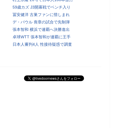
59歳カズ J3開幕戦でベンチ入り
冨安健洋 古巣ファンに惜しまれ
デ・パウル 喪章の試合で先制弾
張本智和 横浜で連覇へ決勝進出
卓球WTT 張本智和が連覇に王手
日本人審判4人 性接待疑惑で調査