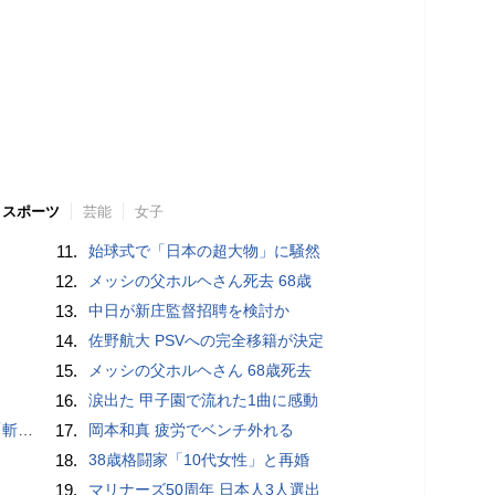
スポーツ
芸能
女子
11.
始球式で「日本の超大物」に騒然
12.
メッシの父ホルヘさん死去 68歳
13.
中日が新庄監督招聘を検討か
14.
佐野航大 PSVへの完全移籍が決定
15.
メッシの父ホルヘさん 68歳死去
16.
涙出た 甲子園で流れた1曲に感動
いるよう」
17.
岡本和真 疲労でベンチ外れる
18.
38歳格闘家「10代女性」と再婚
19.
マリナーズ50周年 日本人3人選出