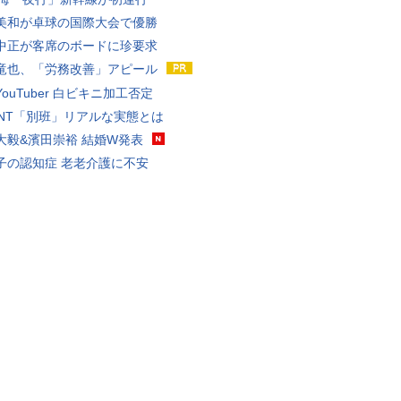
美和が卓球の国際大会で優勝
中正が客席のボードに珍要求
竜也、「労務改善」アピール
ouTuber 白ビキニ加工否定
VANT「別班」リアルな実態とは
大毅&濱田崇裕 結婚W発表
子の認知症 老老介護に不安