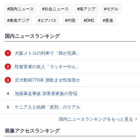
#国内ニュース
#社会ニュース
#南アジア
#モデル
#東南アジア
#エアバス
#中国
#DHC
#香港
#航空会社
国内ニュースランキング
大阪メトロの列車で「煙が充満」
1
性被害者の友人「ラッキーやん」
2
児ポ動画770本 酒飲ませ性加害か
3
池袋暴走事故 加害者家族の苦悩
4
ケニア人と結婚「差別」のリアル
5
国内ニュースランキングをもっと見る
画像アクセスランキング