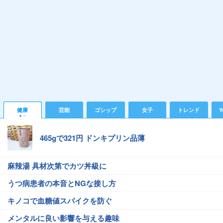
健康
芸能
ゴシップ
女子
トレンド
Y
465gで321円 ドンキプリン品薄
麻辣湯 具材次第でカツ丼級に
うつ病患者の本音とNGな接し方
キノコで血糖値スパイクを防ぐ
メンタルに良い影響を与える趣味