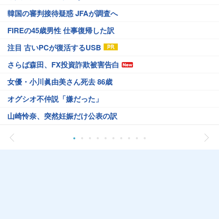
韓国の審判接待疑惑 JFAが調査へ
FIREの45歳男性 仕事復帰した訳
注目 古いPCが復活するUSB
さらば森田、FX投資詐欺被害告白
女優・小川眞由美さん死去 86歳
オグシオ不仲説「嫌だった」
山崎怜奈、突然妊娠だけ公表の訳