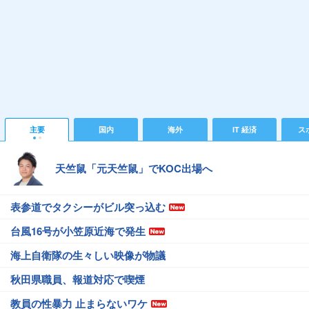
主要
国内
海外
IT 経済
ス
天竺鼠「元天竺鼠」でKOC出場へ
表参道でタクシーがビル突っ込む
台風16号が小笠原近海で発生
海上自衛隊の生々しい映像が物議
秋田県職員、報道対応で喫煙
教員の性暴力 止まらないワケ