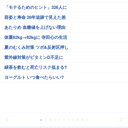
「モテるためのヒント」326人に
容姿と寿命 28年追跡で見えた差
あたりめ 血糖値を上げない理由
体重62kg→82kgに 寺田心の生活
夏のむくみ対策 ツボ&反射区押し
紫外線対策がビタミンD不足に
緑茶を飲むと死亡リスク低まる?
ヨーグルト いつ食べたらいい?