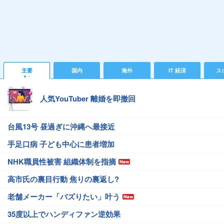
主要
国内
海外
IT 経済
ス
人気YouTuber 離婚を即撤回
台風13号 昼過ぎに沖縄へ最接近
手足口病 子ども中心に患者増加
NHK職員性被害 組織体制を指摘
高市氏の裏目行動 焦りの裏返し?
老舗メーカー「バズりたい」叶う
35度以上でハンディファン逆効果