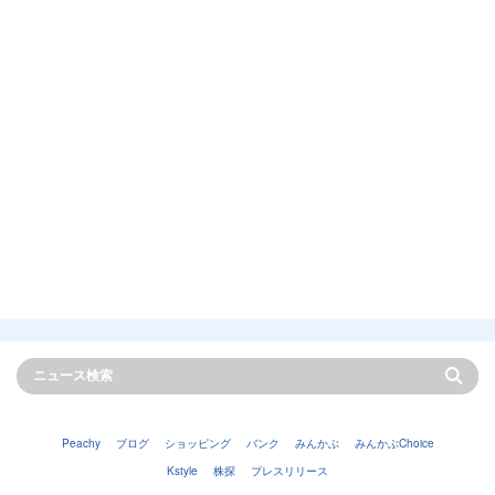
Peachy
ブログ
ショッピング
バンク
みんかぶ
みんかぶChoice
Kstyle
株探
プレスリリース