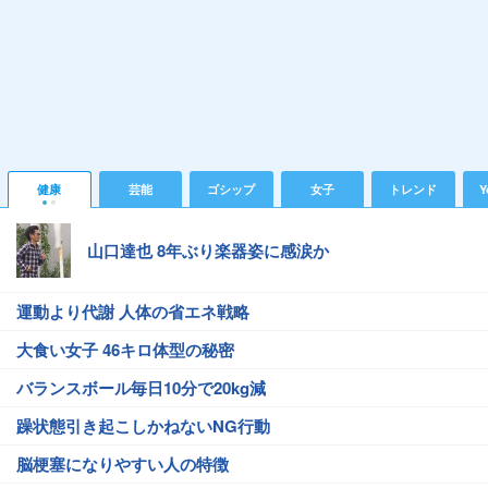
健康
芸能
ゴシップ
女子
トレンド
Y
山口達也 8年ぶり楽器姿に感涙か
運動より代謝 人体の省エネ戦略
大食い女子 46キロ体型の秘密
バランスボール毎日10分で20kg減
躁状態引き起こしかねないNG行動
脳梗塞になりやすい人の特徴