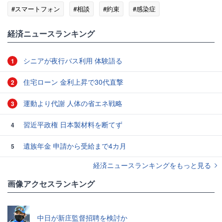
#スマートフォン
#相談
#約束
#感染症
#日本学生支援機構
経済ニュースランキング
シニアが夜行バス利用 体験語る
1
住宅ローン 金利上昇で30代直撃
2
運動より代謝 人体の省エネ戦略
3
習近平政権 日本製材料を断てず
4
遺族年金 申請から受給まで4カ月
5
経済ニュースランキングをもっと見る
画像アクセスランキング
中日が新庄監督招聘を検討か