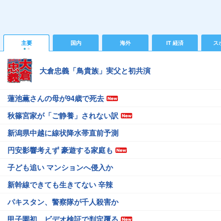
主要
国内
海外
IT 経済
ス
大倉忠義「鳥貴族」実父と初共演
蓮池薫さんの母が94歳で死去
秋篠宮家が「ご静養」されない訳
新潟県中越に線状降水帯直前予測
円安影響考えず 豪遊する家庭も
子ども追い マンションへ侵入か
新幹線できても生きてない 辛辣
パキスタン、警察隊が千人殺害か
甲子園初、ビデオ検証で判定覆る