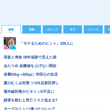
健康
芸能
ゴシップ
女子
トレンド
Y
「モテるためのヒント」326人に
容姿と寿命 28年追跡で見えた差
あたりめ 血糖値を上げない理由
体重62kg→82kgに 寺田心の生活
夏のむくみ対策 ツボ&反射区押し
紫外線対策がビタミンD不足に
緑茶を飲むと死亡リスク低まる?
ヨーグルト いつ食べたらいい?