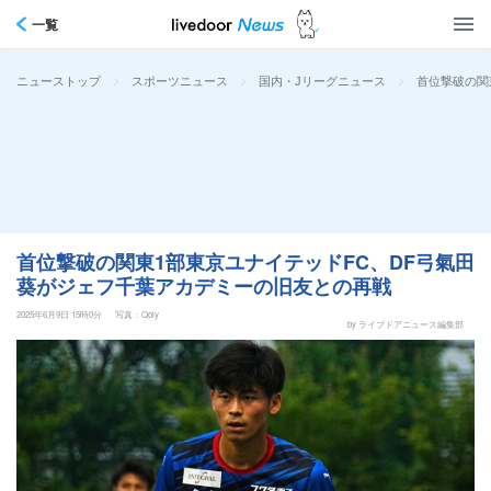
一覧
>
>
>
首位撃破の関
ニューストップ
スポーツニュース
国内・Jリーグニュース
首位撃破の関東1部東京ユナイテッドFC、DF弓氣田
葵がジェフ千葉アカデミーの旧友との再戦
2025年6月9日 15時0分
写真：Qoly
by ライブドアニュース編集部