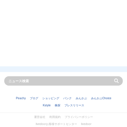
Peachy
ブログ
ショッピング
バンク
みんかぶ
みんかぶChoice
Kstyle
株探
プレスリリース
運営会社
利用規約
プライバシーポリシー
livedoorお客様サポートセンター
livedoor