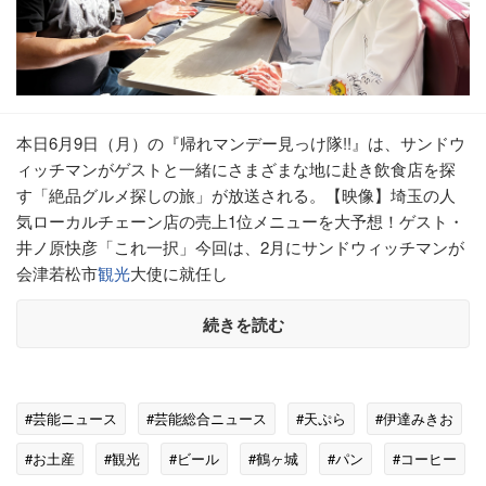
本日6月9日（月）の『帰れマンデー見っけ隊!!』は、サンドウ
ィッチマンがゲストと一緒にさまざまな地に赴き飲食店を探
す「絶品グルメ探しの旅」が放送される。【映像】埼玉の人
気ローカルチェーン店の売上1位メニューを大予想！ゲスト・
井ノ原快彦「これ一択」今回は、2月にサンドウィッチマンが
会津若松市
観光
大使に就任し
続きを読む
#芸能ニュース
#芸能総合ニュース
#天ぷら
#伊達みきお
#お土産
#観光
#ビール
#鶴ヶ城
#パン
#コーヒー