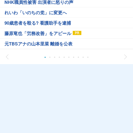
NHK職員性被害 出演者に怒りの声
れいわ「いのちの党」に変更へ
90歳患者を殴る? 看護助手を逮捕
藤原竜也「労務改善」をアピール
元TBSアナの山本里菜 離婚を公表