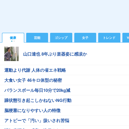
健康
芸能
ゴシップ
女子
トレンド
Y
山口達也 8年ぶり楽器姿に感涙か
運動より代謝 人体の省エネ戦略
大食い女子 46キロ体型の秘密
バランスボール毎日10分で20kg減
躁状態引き起こしかねないNG行動
脳梗塞になりやすい人の特徴
アトピーで「汚い」扱いされ苦悩