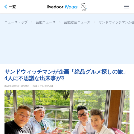
一覧
>
>
>
サンドウィッチマンが
ニューストップ
芸能ニュース
芸能総合ニュース
サンドウィッチマンが企画「絶品グルメ探しの旅」
4人に不思議な出来事が?
2025年6月9日 12時30分
写真：テレ朝POST