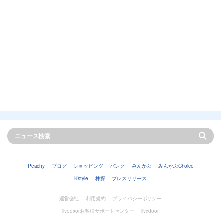
Peachy
ブログ
ショッピング
バンク
みんかぶ
みんかぶChoice
Kstyle
株探
プレスリリース
運営会社
利用規約
プライバシーポリシー
livedoorお客様サポートセンター
livedoor