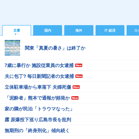
主要
国内
海外
IT 経済
ス
関東「真夏の暑さ」は終了か
7歳に暴行か 施設従業員の女逮捕
夫に包丁? 毎日新聞記者の女逮捕
立体駐車場から車落下 夫婦死傷
「泥酔者」熊本で通報が頻発か
家の隣が民泊「トラウマなった」
露 原爆投下巡り広島市長を批判
無期刑の「終身刑化」傾向続く