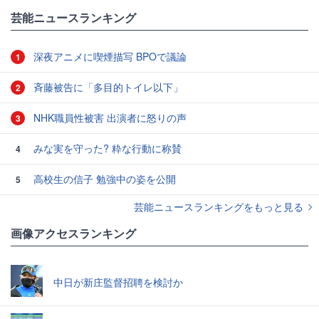
芸能ニュースランキング
深夜アニメに喫煙描写 BPOで議論
1
斉藤被告に「多目的トイレ以下」
2
NHK職員性被害 出演者に怒りの声
3
みな実を守った? 粋な行動に称賛
4
高校生の信子 勉強中の姿を公開
5
芸能ニュースランキングをもっと見る
画像アクセスランキング
中日が新庄監督招聘を検討か