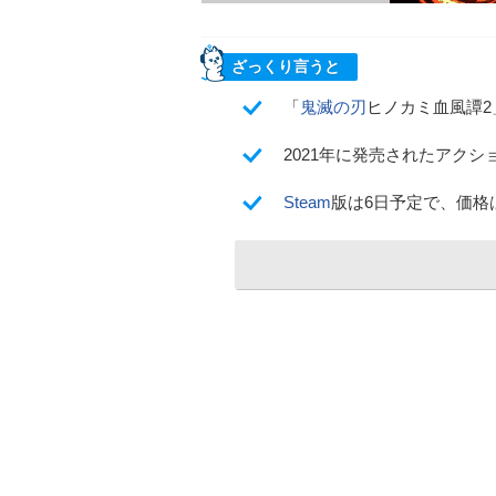
ざっくり言うと
「
鬼滅の刃
ヒノカミ血風譚2
2021年に発売されたアクシ
Steam
版は6日予定で、価格