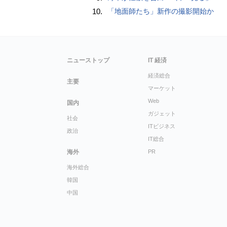
10.
「地面師たち」新作の撮影開始か
ニューストップ
IT 経済
経済総合
主要
マーケット
Web
国内
ガジェット
社会
ITビジネス
政治
IT総合
海外
PR
海外総合
韓国
中国