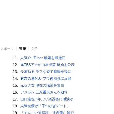
スポーツ
芸能
女子
11.
人気YouTuber 離婚を即撤回
12.
元TBSアナの山本里菜 離婚を公表
13.
長濱ねる ラフな姿で劇場を後に
14.
有吉の夏休み フワ復帰説に反発
15.
元セク女 現在の職業を告白
16.
アジカン 三原重夫さんを追悼
17.
山口達也 8年ぶり楽器姿に感涙か
18.
人気女優が「手つなぎデート」
19.
「すんごい過保護」辻希美に賛否