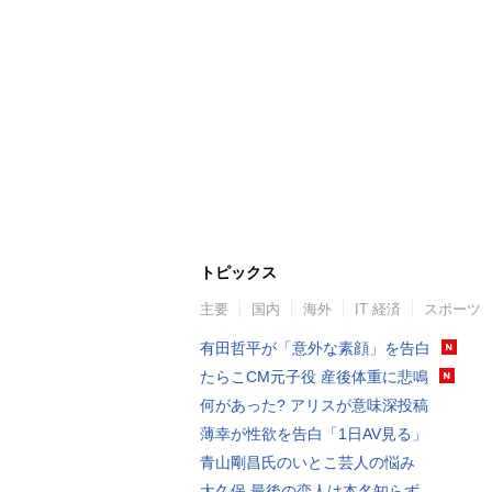
トピックス
主要
国内
海外
IT 経済
スポーツ
有田哲平が「意外な素顔」を告白
たらこCM元子役 産後体重に悲鳴
何があった? アリスが意味深投稿
薄幸が性欲を告白「1日AV見る」
青山剛昌氏のいとこ芸人の悩み
大久保 最後の恋人は本名知らず