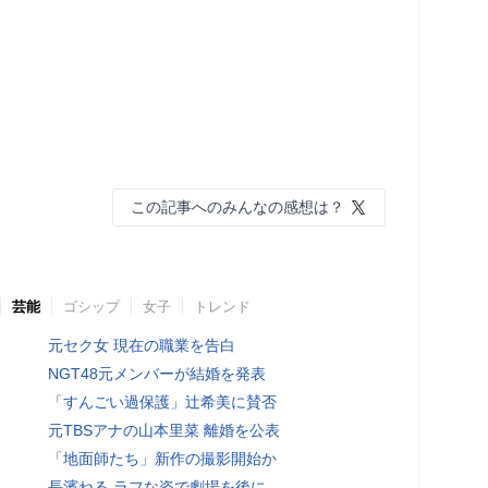
この記事へのみんなの感想は？
芸能
ゴシップ
女子
トレンド
元セク女 現在の職業を告白
NGT48元メンバーが結婚を発表
「すんごい過保護」辻希美に賛否
元TBSアナの山本里菜 離婚を公表
「地面師たち」新作の撮影開始か
長濱ねる ラフな姿で劇場を後に