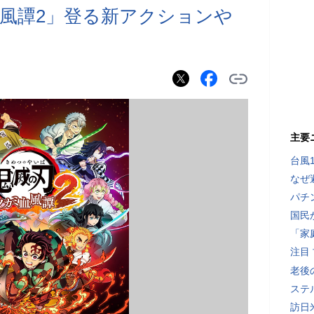
風譚2」登る新アクションや
主要
台風
なぜ
パチ
国民
「家
注目
老後
ステ
訪日