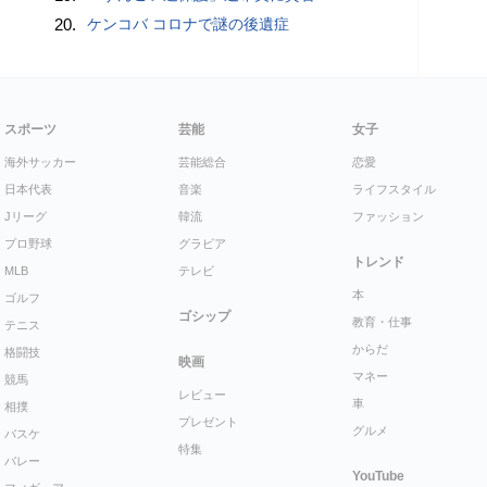
20.
ケンコバ コロナで謎の後遺症
スポーツ
芸能
女子
海外サッカー
芸能総合
恋愛
日本代表
音楽
ライフスタイル
Jリーグ
韓流
ファッション
プロ野球
グラビア
トレンド
MLB
テレビ
本
ゴルフ
ゴシップ
教育・仕事
テニス
からだ
格闘技
映画
マネー
競馬
レビュー
車
相撲
プレゼント
グルメ
バスケ
特集
バレー
YouTube