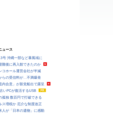
ニュース
13号 沖縄一部など暴風域に
避難後に再入館できたのか
ンコホール運営会社が半減
からの受信料が…不満爆発
庭内合意」が新党船出で露呈
 古いPCが復活するUSB
の孤独 数百円で打破できる
ルス増税か 厄介な制度改正
米人が「日本の遺物」に感動