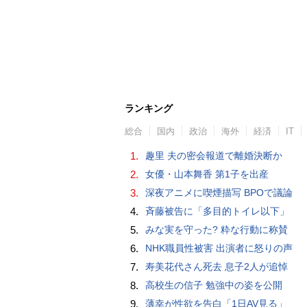
ランキング
総合
国内
政治
海外
経済
IT
1.
趣里 夫の密会報道で離婚決断か
2.
女優・山本舞香 第1子を出産
3.
深夜アニメに喫煙描写 BPOで議論
4.
斉藤被告に「多目的トイレ以下」
5.
みな実を守った? 粋な行動に称賛
6.
NHK職員性被害 出演者に怒りの声
7.
寿美花代さん死去 息子2人が追悼
8.
高校生の信子 勉強中の姿を公開
9.
薄幸が性欲を告白「1日AV見る」