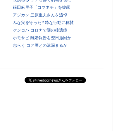
篠田麻里子「コマネチ」を披露
アジカン 三原重夫さんを追悼
みな実を守った? 粋な行動に称賛
ケンコバ コロナで謎の後遺症
ホモサピ 離婚報告を翌日撤回か
志らく コア層との溝深まるか