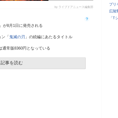
プリ
by ライブドアニュース編集部
広陵
「T
」が8月1日に発売される
ョン「
鬼滅の刃
」の続編にあたるタイトル
は通常版8360円となっている
記事を読む