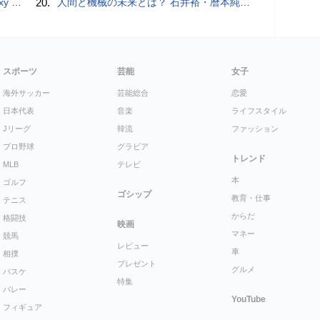
価格攻勢
20.
人間と機械の未来とは？ 石井裕・暦本純一・稲見昌彦らHCI研究者が集うトークイヴェント：2016/1/31に開催
スポーツ
芸能
女子
海外サッカー
芸能総合
恋愛
日本代表
音楽
ライフスタイル
Jリーグ
韓流
ファッション
プロ野球
グラビア
トレンド
MLB
テレビ
本
ゴルフ
ゴシップ
教育・仕事
テニス
からだ
格闘技
映画
マネー
競馬
レビュー
車
相撲
プレゼント
グルメ
バスケ
特集
バレー
YouTube
フィギュア