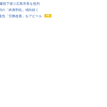
原爆投下巡り広島市長を批判
刑の「終身刑化」傾向続く
竜也「労務改善」をアピール