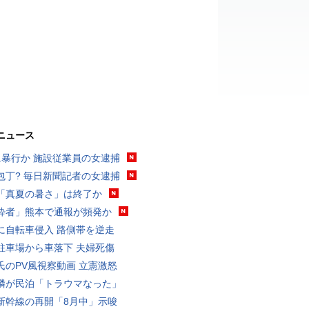
ニュース
に暴行か 施設従業員の女逮捕
包丁? 毎日新聞記者の女逮捕
「真夏の暑さ」は終了か
酔者」熊本で通報が頻発か
に自転車侵入 路側帯を逆走
駐車場から車落下 夫婦死傷
氏のPV風視察動画 立憲激怒
隣が民泊「トラウマなった」
新幹線の再開「8月中」示唆