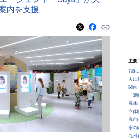
案内を支援
主要
7歳
夫に
関東
「泥
高速
立体
高市
家の
九州