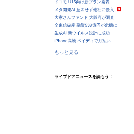
ドコモ U15向け新プラン発表
メタ開発AI 意図せず他社に侵入
大家さんファンド 大阪府が調査
全東信破産 融資539億円が危機に
生成AI 新ウイルス設計に成功
iPhone高騰 ペイディで月払い
もっと見る
ライブドアニュースを読もう！