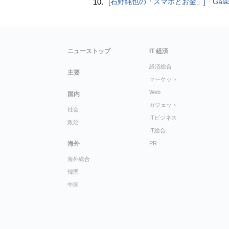
10.
[石野純也の「スマホとお金」]「Galaxy Z Fold7／Flip7」発表、注目したいソフトバンクの
ニューストップ
IT 経済
経済総合
主要
マーケット
Web
国内
ガジェット
社会
ITビジネス
政治
IT総合
海外
PR
海外総合
韓国
中国