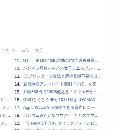
スポーツ
芸能
女子
11.
NTT、第1四半期は増収増益で過去最高 IOWNや分散GPUの取り組みを説明
12.
パンチラ写真からどの女子テニスプレーヤーのものなのか当てるクイズ「Tennis Upskirts」
13.
3Dプリンターで合法＆所持登録不要のセミオートマチック銃を自作、発砲試験にも成功した猛者が登場
14.
夏目漱石アンドロイド演劇「手紙」を初上演！平田オリザ氏の作・演出、二松学舎大学で
15.
月額858円で20GB使える「スマホデビュープラン U15」ドコモが提供、ahamoも割引になる親子割も
ュー
16.
GMOとくとくBBが10月1日よりWiMAXなど月額605円値上げ！全6種の重要変更を徹底解説
ホラー通信］
17.
​Apple Watchから操作できる音声レコーダMeta Recorder、録音レベル調整も対応
ビュー
18.
ガンダムみたいなマウス? ただのマウスとは違うのだよ1944通りの形状に変更できる驚異のマウス
Tips
19.
「Galaxy Z Flip8」クイックフォトレビュー