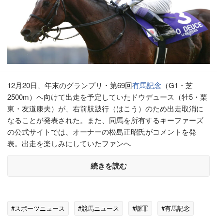
12月20日、年末のグランプリ・第69回
有馬記念
（G1・芝
2500m）へ向けて出走を予定していたドウデュース（牡5・栗
東・友道康夫）が、右前肢跛行（はこう）のため出走取消に
なることが発表された。また、同馬を所有するキーファーズ
の公式サイトでは、オーナーの松島正昭氏がコメントを発
表。出走を楽しみにしていたファンへ
続きを読む
#スポーツニュース
#競馬ニュース
#謝罪
#有馬記念