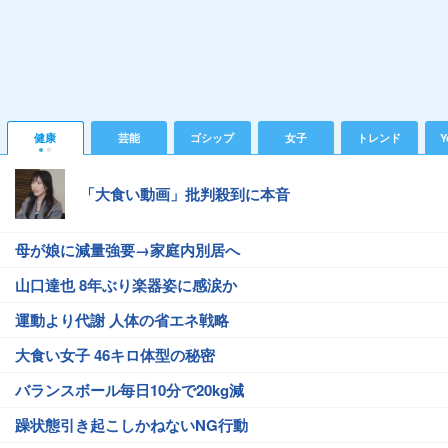
健康
芸能
ゴシップ
女子
トレンド
Y
「大食い動画」批判殺到に本音
母が娘に減量強要→家庭内別居へ
山口達也 8年ぶり楽器姿に感涙か
運動より代謝 人体の省エネ戦略
大食い女子 46キロ体型の秘密
バランスボール毎日10分で20kg減
躁状態引き起こしかねないNG行動