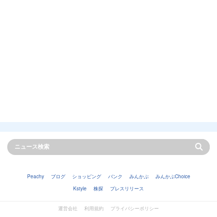
Peachy
ブログ
ショッピング
バンク
みんかぶ
みんかぶChoice
Kstyle
株探
プレスリリース
運営会社
利用規約
プライバシーポリシー