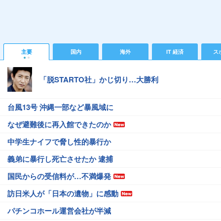
主要
国内
海外
IT 経済
ス
「脱STARTO社」かじ切り…大勝利
台風13号 沖縄一部など暴風域に
なぜ避難後に再入館できたのか
中学生ナイフで脅し性的暴行か
義弟に暴行し死亡させたか 逮捕
国民からの受信料が…不満爆発
訪日米人が「日本の遺物」に感動
パチンコホール運営会社が半減