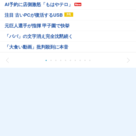
AI予約に店側激怒「もはやテロ」
注目 古いPCが復活するUSB
元巨人選手が指揮 甲子園で快挙
「パパ」の文字消え完全沈黙続く
「大食い動画」批判殺到に本音