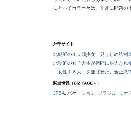
にとって
カラオケ
は、非常に問題の
外部サイト
北朝鮮の１５歳少女「見せしめ強制
北朝鮮の女子大生が拷問に耐えきれ
「女性１６人」を並ばせた、金正恩“
関連情報（BiZ PAGE＋）
JFBA
,
バケーション
,
ブラジル
,
リオ