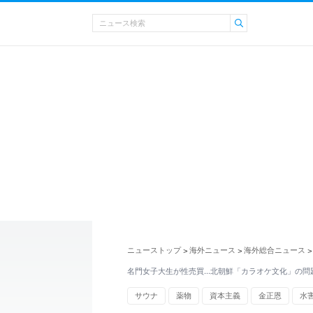
ニューストップ
海外ニュース
海外総合ニュース
>
>
>
名門女子大生が性売買…北朝鮮「カラオケ文化」の問
サウナ
薬物
資本主義
金正恩
水