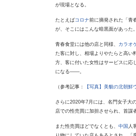
が現場となる。
たとえば
コロナ
前に摘発された「青
が、そこにはこんな暗黒面があった
青春食堂には他の店と同様、
カラオ
た客に対し、相場よりやたらと高い
方、客に付いた女性はサービスに応
になる――。
（参考記事：
【写真】美貌の北朝鮮
さらに2020年7月には、名門女子大
店での性売買に加担させられ、首謀
また性売買ほどでなくとも、
中国
人
り物にしていた店もあるとされ、「