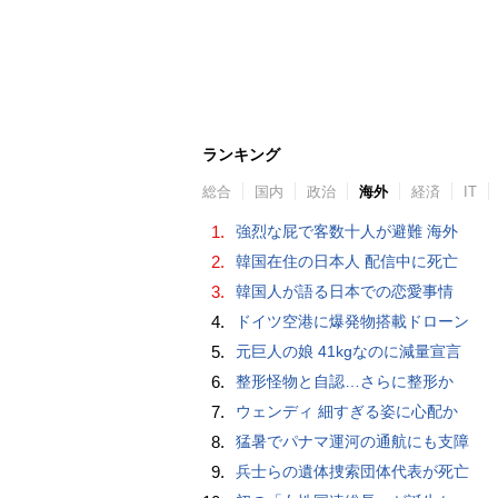
ランキング
総合
国内
政治
海外
経済
IT
1.
強烈な屁で客数十人が避難 海外
2.
韓国在住の日本人 配信中に死亡
3.
韓国人が語る日本での恋愛事情
4.
ドイツ空港に爆発物搭載ドローン
5.
元巨人の娘 41kgなのに減量宣言
6.
整形怪物と自認…さらに整形か
7.
ウェンディ 細すぎる姿に心配か
8.
猛暑でパナマ運河の通航にも支障
9.
兵士らの遺体捜索団体代表が死亡