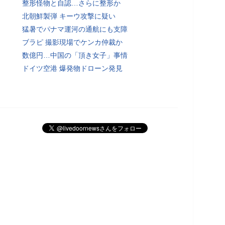
整形怪物と自認…さらに整形か
北朝鮮製弾 キーウ攻撃に疑い
猛暑でパナマ運河の通航にも支障
ブラピ 撮影現場でケンカ仲裁か
数億円…中国の「頂き女子」事情
ドイツ空港 爆発物ドローン発見