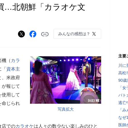
買…北朝鮮「カラオケ文
みんなの感想は？
主要
楽機（
カラ
川に
に「
資本主
高松
と、米政府
90
）が報じて
「女
を使用して
パト
逃亡
を命じられ
写真拡大
「み
なぜ
医師
食店での
カラオケ
は人々の数少ない楽しみのひと