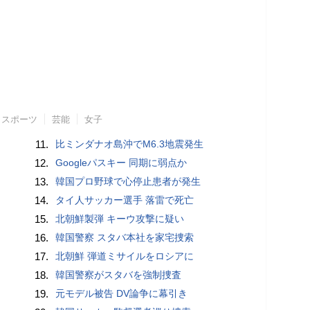
スポーツ
芸能
女子
11.
比ミンダナオ島沖でM6.3地震発生
12.
Googleパスキー 同期に弱点か
13.
韓国プロ野球で心停止患者が発生
14.
タイ人サッカー選手 落雷で死亡
15.
北朝鮮製弾 キーウ攻撃に疑い
16.
韓国警察 スタバ本社を家宅捜索
17.
北朝鮮 弾道ミサイルをロシアに
18.
韓国警察がスタバを強制捜査
19.
元モデル被告 DV論争に幕引き