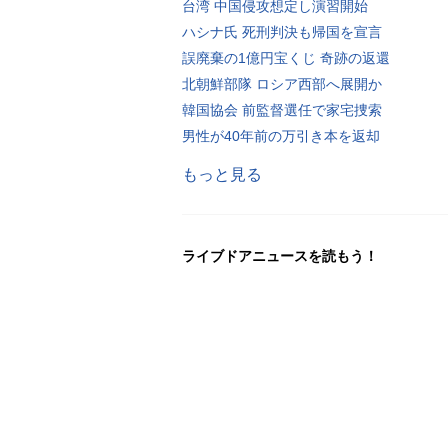
台湾 中国侵攻想定し演習開始
ハシナ氏 死刑判決も帰国を宣言
誤廃棄の1億円宝くじ 奇跡の返還
北朝鮮部隊 ロシア西部へ展開か
韓国協会 前監督選任で家宅捜索
男性が40年前の万引き本を返却
もっと見る
ライブドアニュースを読もう！