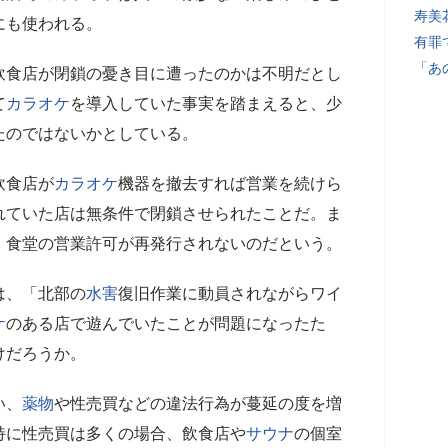
寿美
にも使われる。
有罪
「あ
飲食店が閉鎖の憂き目に遭ったのかは不明だとし
て
カラオケ
を導入していた事実を踏まえると、少
たのではないかとしている。
飲食店が
カラオケ
機器を撤去すれば営業を続けら
れていた店は無条件で閉鎖させられたことだ。ま
、食堂の営業許可が再発行されないのだという。
は、「北部の
水害
復旧作業に動員されながらワイ
ケ
のある店で遊んでいたことが問題になったた
けだろうか。
い、
薬物
や性売買などの違法行為が蔓延の度を増
特に性売買は多くの場合、飲食店や
サウナ
の個室