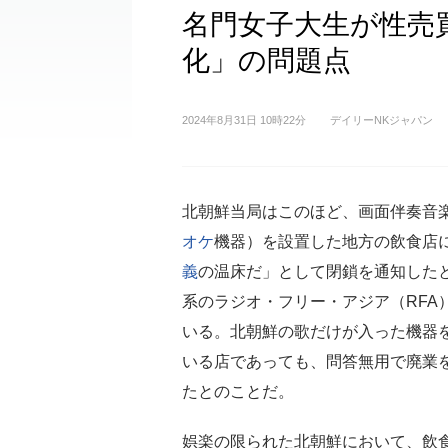
名門女子大生が性売
化」の問題点
2024年8月31日 10時22分
デイリーNKジャパン
北朝鮮当局はこのほど、画面伴奏音
オケ
機器）を設置した地方の飲食店
義
の温床だ」として閉鎖を通知した
系のラジオ・フリー・アジア（RFA
いる。北朝鮮の歌だけが入った機器
いる店であっても、問答無用で廃業
たとのことだ。
娯楽の限られた北朝鮮において、飲