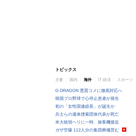
トピックス
主要
国内
海外
IT 経済
スポーツ
G-DRAGON 悪質コメに徹底対応へ
韓国プロ野球で心停止患者が発生
初の「女性国連総長」が誕生か
兵士らの遺体捜索団体代表が死亡
米大統領ヘリに一時、旅客機接近
ガザ空爆 112人分の集団葬儀営む