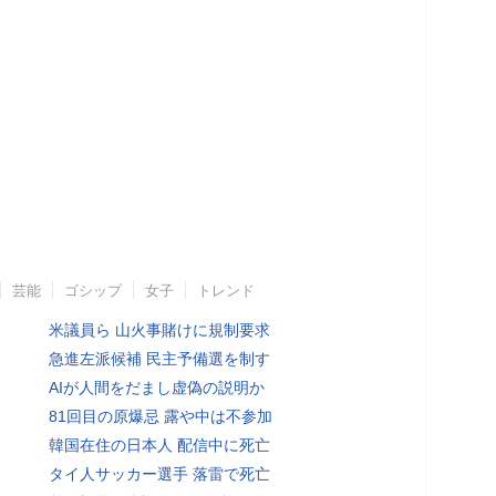
芸能
ゴシップ
女子
トレンド
米議員ら 山火事賭けに規制要求
急進左派候補 民主予備選を制す
AIが人間をだまし虚偽の説明か
81回目の原爆忌 露や中は不参加
韓国在住の日本人 配信中に死亡
タイ人サッカー選手 落雷で死亡