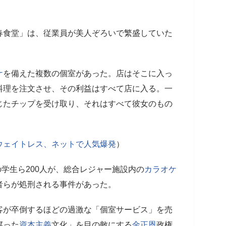
春食堂」は、従業員が美人ぞろいで繁盛していた
。
ケ
を備えた複数の個室があった。店はそこに入っ
料理を注文させ、その利益はすべて店に入る。一
じたチップを受け取り、それはすべて彼女のもの
ウェイトレス、ネットで人気爆発
）
の学生ら200人が、総合レジャー施設内の
カラオケ
者らが処刑される事件があった。
客が卒倒するほどの過激な「個室サービス」を売
腐った
資本主義
文化」を目の敵にする
金正恩
政権