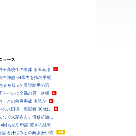
ニュース
男子高校生の遺体 水着着用
市の強盗 64歳男を指名手配
歳患者を殴る? 看護助手の男
子トイレに全裸の男」逮捕
カーとの衝突事故 多発か
中の八田與一容疑者 30歳に
んなで大家さん」債務超過に
14回も忌引申請 驚きの結末
が語る汗悩みとの向き合い方