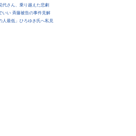
花代さん、乗り越えた悲劇
でいい 斉藤被告の事件見解
の人最低」ひろゆき氏へ私見