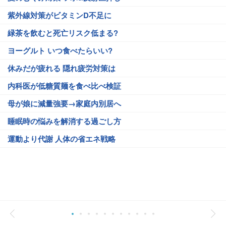
紫外線対策がビタミンD不足に
緑茶を飲むと死亡リスク低まる?
ヨーグルト いつ食べたらいい?
休みだが疲れる 隠れ疲労対策は
内科医が低糖質麺を食べ比べ検証
母が娘に減量強要→家庭内別居へ
睡眠時の悩みを解消する過ごし方
運動より代謝 人体の省エネ戦略