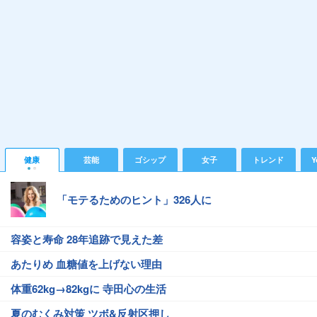
健康
芸能
ゴシップ
女子
トレンド
Y
「モテるためのヒント」326人に
容姿と寿命 28年追跡で見えた差
あたりめ 血糖値を上げない理由
体重62kg→82kgに 寺田心の生活
夏のむくみ対策 ツボ&反射区押し