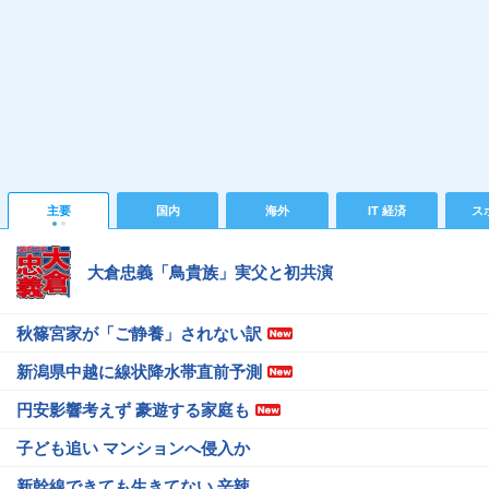
主要
国内
海外
IT 経済
ス
大倉忠義「鳥貴族」実父と初共演
秋篠宮家が「ご静養」されない訳
新潟県中越に線状降水帯直前予測
円安影響考えず 豪遊する家庭も
子ども追い マンションへ侵入か
新幹線できても生きてない 辛辣