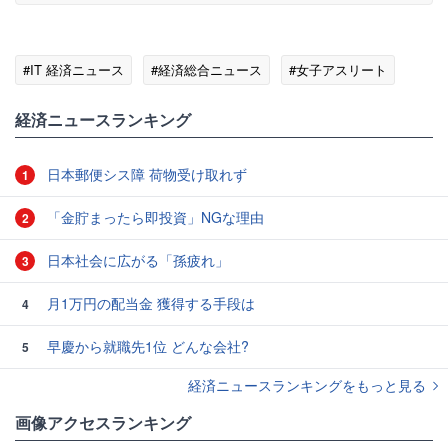
#IT 経済ニュース
#経済総合ニュース
#女子アスリート
経済ニュースランキング
日本郵便シス障 荷物受け取れず
1
「金貯まったら即投資」NGな理由
2
日本社会に広がる「孫疲れ」
3
月1万円の配当金 獲得する手段は
4
早慶から就職先1位 どんな会社?
5
経済ニュースランキングをもっと見る
画像アクセスランキング