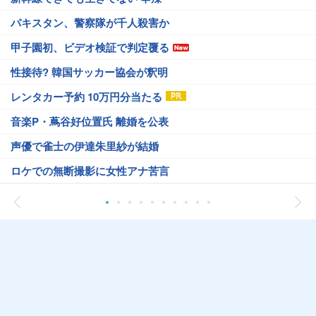
パキスタン、警察隊が千人殺害か
甲子園初、ビデオ検証で判定覆る
性接待? 韓国サッカー協会が釈明
レンタカー予約 10万円分当たる
音楽P・蔦谷好位置氏 離婚を公表
声優で雀士の伊達朱里紗が結婚
ロケでの無断撮影に女性アナ苦言