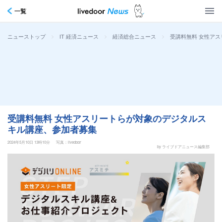
一覧
>
>
>
受講料無料 女性ア
ニューストップ
IT 経済ニュース
経済総合ニュース
受講料無料 女性アスリートらが対象のデジタルス
キル講座、参加者募集
2024年5月10日 13時10分
写真：livedoor
by ライブドアニュース編集部