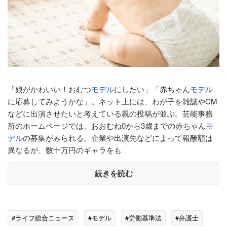
「娘がかわいい！おむつ
モデル
にしたい」「赤ちゃん
モデル
に応募してみようかな」。ネット上には、わが子を雑誌やCM
などに出演させたいと考えている親の投稿が並ぶ。芸能事務
所のホームページでは、おおむね0から3歳までの赤ちゃん
モ
デル
の募集がみられる。企業や出演先などによって報酬額は
異なるが、数十万円のギャラをも
続きを読む
#ライフ総合ニュース
#モデル
#労働基準法
#弁護士