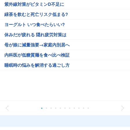
紫外線対策がビタミンD不足に
緑茶を飲むと死亡リスク低まる?
ヨーグルト いつ食べたらいい?
休みだが疲れる 隠れ疲労対策は
母が娘に減量強要→家庭内別居へ
内科医が低糖質麺を食べ比べ検証
睡眠時の悩みを解消する過ごし方