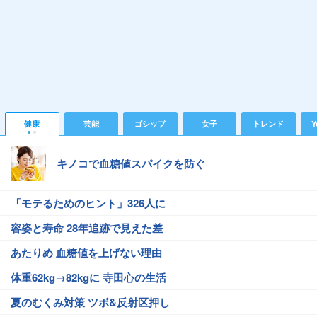
健康
芸能
ゴシップ
女子
トレンド
Y
キノコで血糖値スパイクを防ぐ
「モテるためのヒント」326人に
容姿と寿命 28年追跡で見えた差
あたりめ 血糖値を上げない理由
体重62kg→82kgに 寺田心の生活
夏のむくみ対策 ツボ&反射区押し