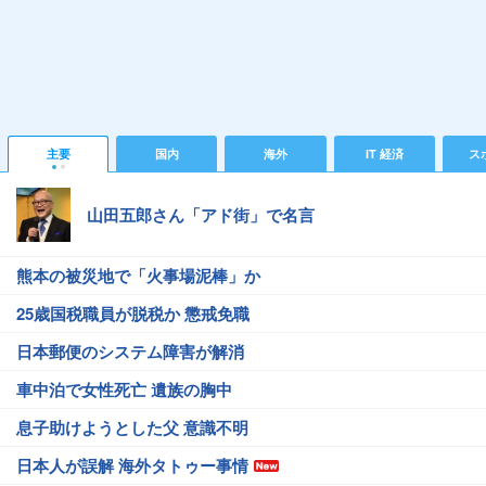
主要
国内
海外
IT 経済
ス
山田五郎さん「アド街」で名言
熊本の被災地で「火事場泥棒」か
25歳国税職員が脱税か 懲戒免職
日本郵便のシステム障害が解消
車中泊で女性死亡 遺族の胸中
息子助けようとした父 意識不明
日本人が誤解 海外タトゥー事情