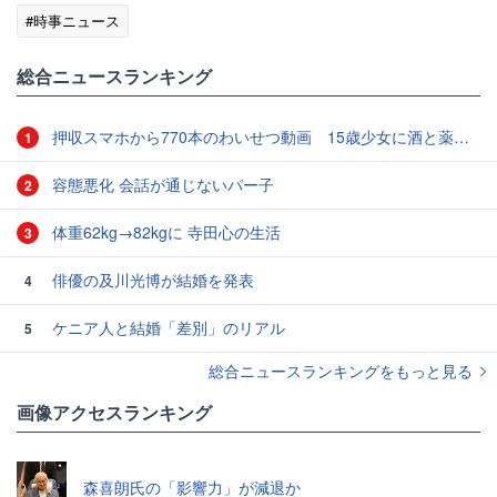
#時事ニュース
総合ニュースランキング
押収スマホから770本のわいせつ動画 15歳少女に酒と薬飲ませ性的暴行か 54歳男を再逮捕 「薬もありますよ」とSNSで誘い出し
1
容態悪化 会話が通じないパー子
2
体重62kg→82kgに 寺田心の生活
3
俳優の及川光博が結婚を発表
4
ケニア人と結婚「差別」のリアル
5
総合ニュースランキングをもっと見る
画像アクセスランキング
森喜朗氏の「影響力」が減退か