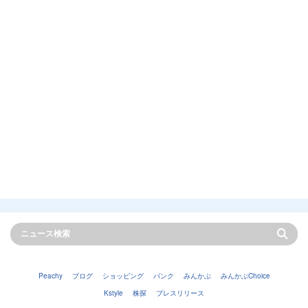
Peachy
ブログ
ショッピング
バンク
みんかぶ
みんかぶChoice
Kstyle
株探
プレスリリース