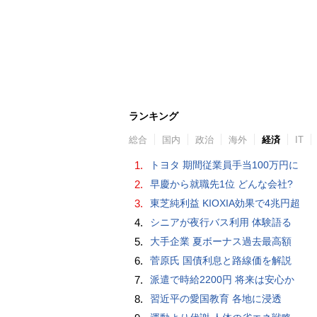
ランキング
総合
国内
政治
海外
経済
IT
1.
トヨタ 期間従業員手当100万円に
2.
早慶から就職先1位 どんな会社?
3.
東芝純利益 KIOXIA効果で4兆円超
4.
シニアが夜行バス利用 体験語る
5.
大手企業 夏ボーナス過去最高額
6.
菅原氏 国債利息と路線価を解説
7.
派遣で時給2200円 将来は安心か
8.
習近平の愛国教育 各地に浸透