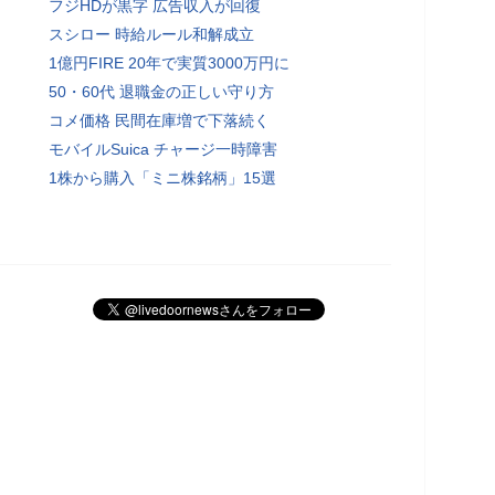
フジHDが黒字 広告収入が回復
スシロー 時給ルール和解成立
1億円FIRE 20年で実質3000万円に
50・60代 退職金の正しい守り方
コメ価格 民間在庫増で下落続く
モバイルSuica チャージ一時障害
1株から購入「ミニ株銘柄」15選