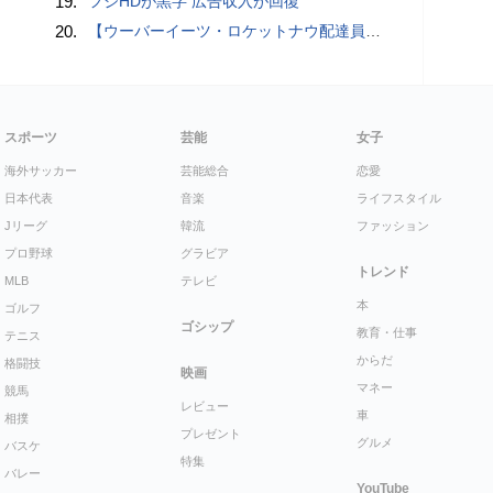
19.
フジHDが黒字 広告収入が回復
20.
【ウーバーイーツ・ロケットナウ配達員】「追加100円はさすがに拒否」3149円のダブル案件を取った結果
スポーツ
芸能
女子
海外サッカー
芸能総合
恋愛
日本代表
音楽
ライフスタイル
Jリーグ
韓流
ファッション
プロ野球
グラビア
トレンド
MLB
テレビ
本
ゴルフ
ゴシップ
教育・仕事
テニス
からだ
格闘技
映画
マネー
競馬
レビュー
車
相撲
プレゼント
グルメ
バスケ
特集
バレー
YouTube