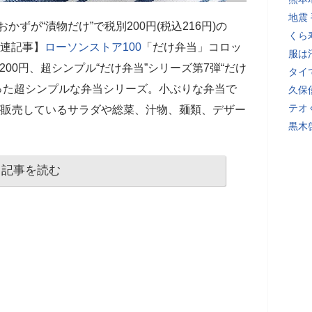
地震
おかずが“漬物だけ”で税別200円(税込216円)の
くら
関連記事】
ローソンストア100
「だけ弁当」コロッ
服は
00円、超シンプル“だけ弁当”シリーズ第7弾“だけ
タイ
った超シンプルな弁当シリーズ。小ぶりな弁当で
久保
テオ
が販売しているサラダや総菜、汁物、麺類、デザー
黒木
記事を読む