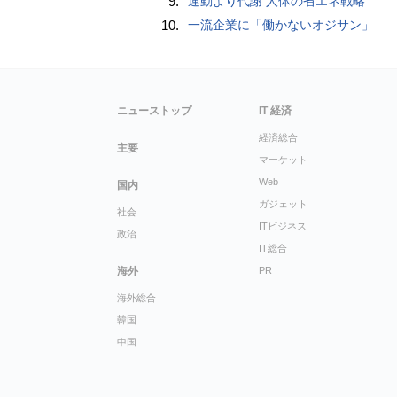
9.
運動より代謝 人体の省エネ戦略
10.
一流企業に「働かないオジサン」
ニューストップ
IT 経済
経済総合
主要
マーケット
Web
国内
ガジェット
社会
ITビジネス
政治
IT総合
海外
PR
海外総合
韓国
中国