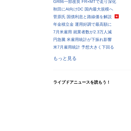
GR86一部改良 FR×MTで走り深化
秋田にAI向けDC 国内最大規模へ
菅原氏 国債利息と路線価を解説
年金積立金 運用好調で最高額に
7月米雇用 就業者数が2.3万人減
円急騰 米雇用統計が下振れ影響
米7月雇用統計 予想大きく下回る
もっと見る
ライブドアニュースを読もう！