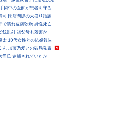
 手術中の医師が患者を守る
寿司 閉店間際の大盛り話題
汗で濡れ皮膚乾燥 男性死亡
で銃乱射 祖父母も殺害か
優太 10代女性との結婚報告
くん 加藤乃愛との破局発表
啓司氏 逮捕されていたか