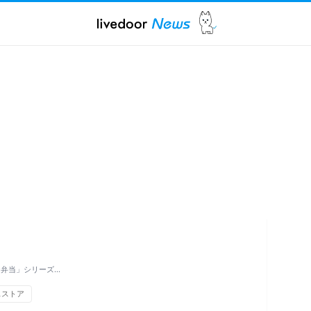
け弁当」シリーズ…
スストア