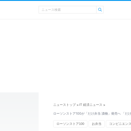
ニューストップ
IT 経済ニュース
>
>
ローソンストア100が「だけ弁当 漬物」発売へ 「だ
ローソンストア100
お弁当
コンビニエン