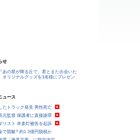
らせ
『あの星が降る丘で、君とまた出会いた
』オリジナルグッズを3名様にプレゼン
ニュース
したトラック発見 男性死亡
高元監督 保護者に直接謝罪
ダリスト 本多灯被告を起訴
金で競艇? 約1.3億円脱税か
地震「激甚災害」に指定決定