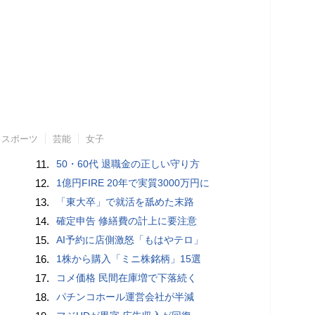
スポーツ
芸能
女子
11.
50・60代 退職金の正しい守り方
12.
1億円FIRE 20年で実質3000万円に
13.
「東大卒」で就活を舐めた末路
14.
確定申告 修繕費の計上に要注意
15.
AI予約に店側激怒「もはやテロ」
16.
1株から購入「ミニ株銘柄」15選
17.
コメ価格 民間在庫増で下落続く
18.
パチンコホール運営会社が半減