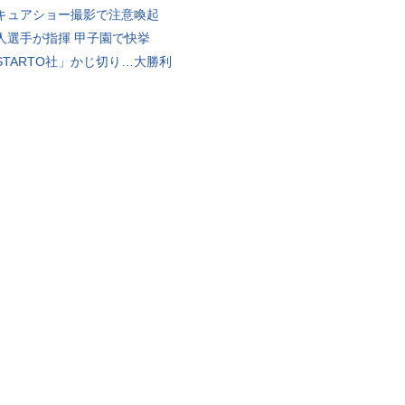
キュアショー撮影で注意喚起
人選手が指揮 甲子園で快挙
STARTO社」かじ切り…大勝利