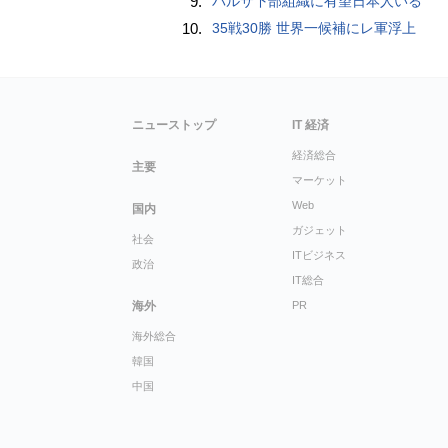
9.
バルサ下部組織に有望日本人いる
10.
35戦30勝 世界一候補にレ軍浮上
ニューストップ
IT 経済
経済総合
主要
マーケット
Web
国内
ガジェット
社会
ITビジネス
政治
IT総合
海外
PR
海外総合
韓国
中国