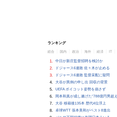
ランキング
総合
国内
政治
海外
経済
IT
1.
中日が新庄監督招聘を検討か
2.
ドジャース6連敗 佐々木が止める
3.
ドジャース6連敗 監督采配に疑問
4.
大谷が異例の申し出 回収の背景
5.
UEFA ボイコット姿勢を崩さず
6.
岡本和真が成し遂げた“788億円男超え” いつのまにか「3位」…見据える球団
7.
大谷 移籍後135本 歴代4位浮上
8.
卓球WTT 張本美和がベスト8進出