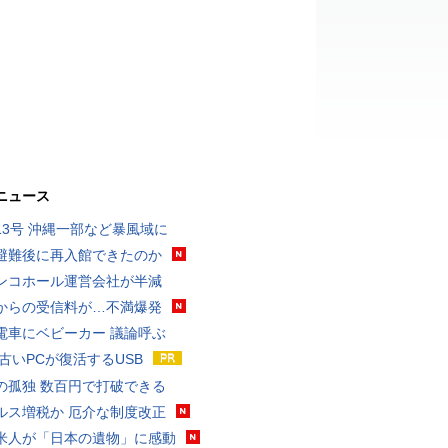
ニュース
13号 沖縄一部など暴風域に
避難後に再入館できたのか
ンコホール運営会社が半減
からの受信料が…不満爆発
電車にベビーカー 議論呼ぶ
 古いPCが復活するUSB
の孤独 数百円で打破できる
ルス増税か 厄介な制度改正
米人が「日本の遺物」に感動