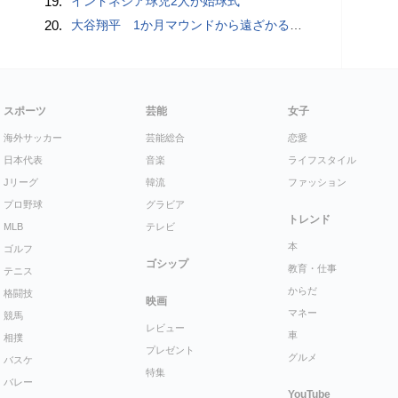
19.
インドネシア球児2人が始球式
20.
大谷翔平 1か月マウンドから遠ざかる中で打撃好調「しっかり反応できている」 今季初“1試合2発”で25･26号 打率も3割目前
スポーツ
芸能
女子
海外サッカー
芸能総合
恋愛
日本代表
音楽
ライフスタイル
Jリーグ
韓流
ファッション
プロ野球
グラビア
トレンド
MLB
テレビ
本
ゴルフ
ゴシップ
教育・仕事
テニス
からだ
格闘技
映画
マネー
競馬
レビュー
車
相撲
プレゼント
グルメ
バスケ
特集
バレー
YouTube