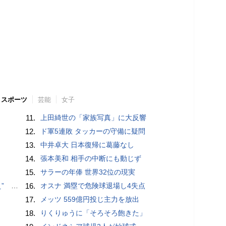
スポーツ
芸能
女子
11.
上田綺世の「家族写真」に大反響
12.
ド軍5連敗 タッカーの守備に疑問
13.
中井卓大 日本復帰に葛藤なし
14.
張本美和 相手の中断にも動じず
15.
サラーの年俸 世界32位の現実
記録更新
16.
オスナ 満塁で危険球退場し4失点
17.
メッツ 559億円投じ主力を放出
18.
りくりゅうに「そろそろ飽きた」