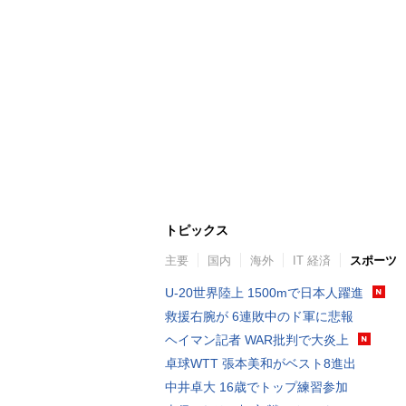
トピックス
主要
国内
海外
IT 経済
スポーツ
U-20世界陸上 1500mで日本人躍進
救援右腕が 6連敗中のド軍に悲報
ヘイマン記者 WAR批判で大炎上
卓球WTT 張本美和がベスト8進出
中井卓大 16歳でトップ練習参加