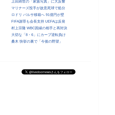
上田綺世の「家族写真」に大反響
マリナーズ投手が故意死球で処分
ロドリ バルサ移籍へ 91億円が壁
FIFA謝罪も会長支持 UEFAは反発
村上宗隆 WBC因縁の相手と再対決
大切な「8・6」にカープ逆転負け
桑木 快挙の裏で「今後の野望」