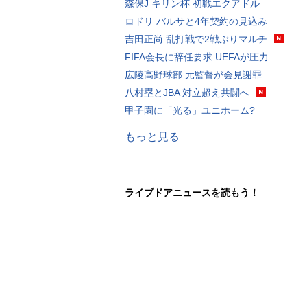
森保J キリン杯 初戦エクアドル
ロドリ バルサと4年契約の見込み
吉田正尚 乱打戦で2戦ぶりマルチ
FIFA会長に辞任要求 UEFAが圧力
広陵高野球部 元監督が会見謝罪
八村塁とJBA 対立超え共闘へ
甲子園に「光る」ユニホーム?
もっと見る
ライブドアニュースを読もう！