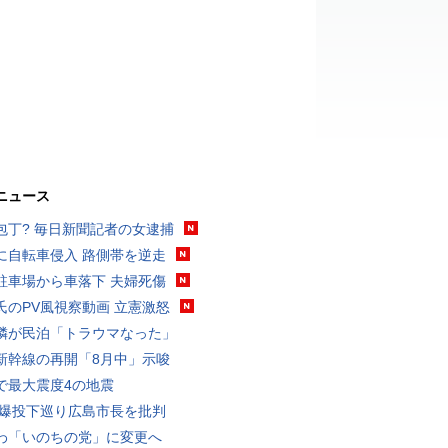
ニュース
包丁? 毎日新聞記者の女逮捕
に自転車侵入 路側帯を逆走
駐車場から車落下 夫婦死傷
氏のPV風視察動画 立憲激怒
隣が民泊「トラウマなった」
新幹線の再開「8月中」示唆
で最大震度4の地震
原爆投下巡り広島市長を批判
わ「いのちの党」に変更へ