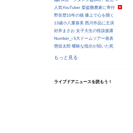
人気YouTuber 梨盗難農家に寄付
野良歴10年の猫 膝上で心を開く
13歳小八重葵美 西川作品に主演
好井まさお 女子大生の怪談披露
Number_i 5大ドームツアー発表
懲役太郎 曖昧な指示が招いた死
もっと見る
ライブドアニュースを読もう！