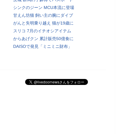
シンクのジーン MCU本流に登場
甘えん坊猫 飼い主の腕にダイブ
がんと失明乗り越え 猫が19歳に
スリコ 7月のイチオシアイテム
からあげクン 累計販売50億食に
DAISOで発見「ミニミニ財布」