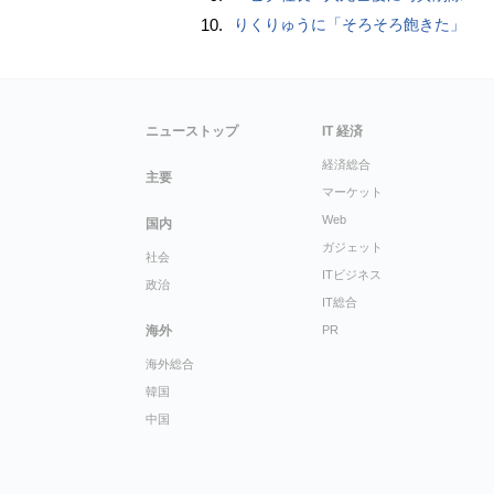
10.
りくりゅうに「そろそろ飽きた」
ニューストップ
IT 経済
経済総合
主要
マーケット
Web
国内
ガジェット
社会
ITビジネス
政治
IT総合
海外
PR
海外総合
韓国
中国