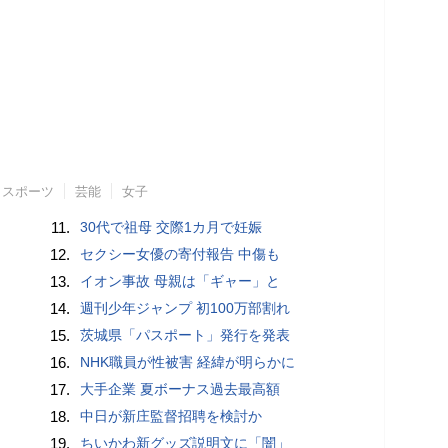
スポーツ
芸能
女子
11.
30代で祖母 交際1カ月で妊娠
12.
セクシー女優の寄付報告 中傷も
13.
イオン事故 母親は「ギャー」と
14.
週刊少年ジャンプ 初100万部割れ
15.
茨城県「パスポート」発行を発表
16.
NHK職員が性被害 経緯が明らかに
17.
大手企業 夏ボーナス過去最高額
18.
中日が新庄監督招聘を検討か
19.
ちいかわ新グッズ説明文に「闇」