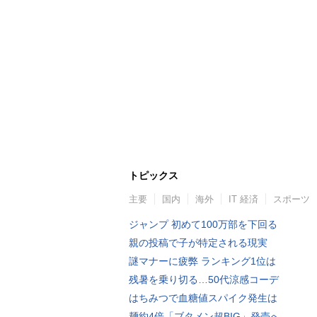
トピックス
主要
国内
海外
IT 経済
スポーツ
ジャンプ 初めて100万部を下回る
親の投稿で子が特定される現実
謎マナーに疲弊 ランキング1位は
残暑を乗り切る…50代涼感コーデ
はちみつで血糖値スパイク発生は
麺約4倍「ブタメン超BIG」発売へ