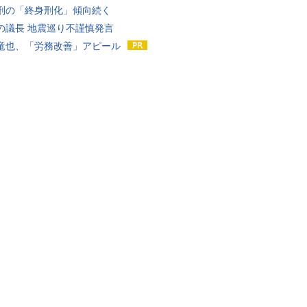
刑の「終身刑化」傾向続く
の議長 地震巡り不謹慎発言
竜也、「労務改善」アピール