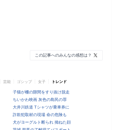
この記事へのみんなの感想は？
芸能
ゴシップ
女子
トレンド
子猫が柵の隙間をすり抜け脱走
ちいかわ映画 灰色の島民の罪
大井川鉄道 Tシャツが乗車券に
詐欺犯取材の現場 命の危険も
犬がヨーグルト断られ 拗ねた顔
茨城 群馬の了解得てパスポート