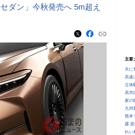
セダン」今秋発売へ 5m超え
主要
夫に
高速
立体
高市
家の
九州
熊本
露 
れい