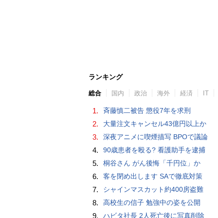
ランキング
総合
国内
政治
海外
経済
IT
1.
斉藤慎二被告 懲役7年を求刑
2.
大量注文キャンセル43億円以上か
3.
深夜アニメに喫煙描写 BPOで議論
4.
90歳患者を殴る? 看護助手を逮捕
5.
桐谷さん がん後悔「千円位」か
6.
客を閉め出します SAで徹底対策
7.
シャインマスカット約400房盗難
8.
高校生の信子 勉強中の姿を公開
9.
ハビタ社長 2人死亡後に写真削除