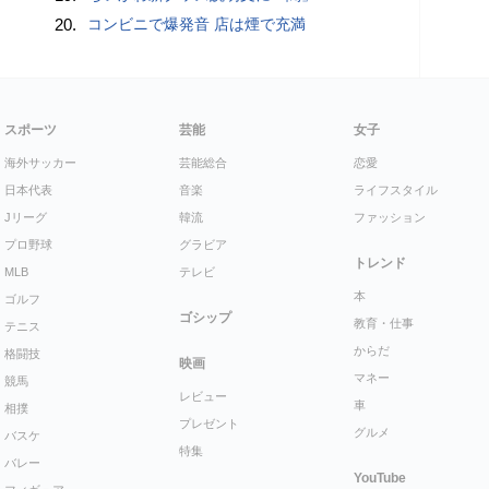
20.
コンビニで爆発音 店は煙で充満
スポーツ
芸能
女子
海外サッカー
芸能総合
恋愛
日本代表
音楽
ライフスタイル
Jリーグ
韓流
ファッション
プロ野球
グラビア
トレンド
MLB
テレビ
本
ゴルフ
ゴシップ
教育・仕事
テニス
からだ
格闘技
映画
マネー
競馬
レビュー
車
相撲
プレゼント
グルメ
バスケ
特集
バレー
YouTube