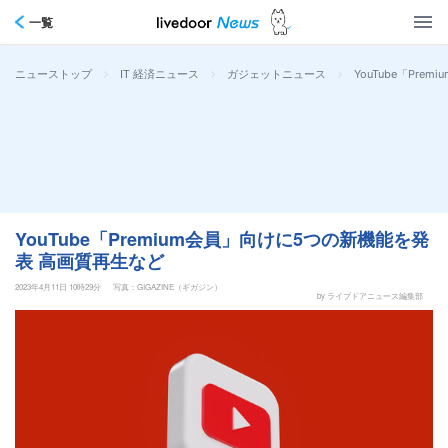
一覧
>
>
>
YouTube「Pr
ニューストップ
IT 経済ニュース
ガジェットニュース
YouTube「Premium会員」向けに5つの新機能を発
表 高画質再生など
2023年4月11日 10時29分
写真：GIGAZINE（ギガジン）
by ライブドアニュース編集部