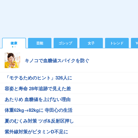
健康
芸能
ゴシップ
女子
トレンド
Y
キノコで血糖値スパイクを防ぐ
「モテるためのヒント」326人に
容姿と寿命 28年追跡で見えた差
あたりめ 血糖値を上げない理由
体重62kg→82kgに 寺田心の生活
夏のむくみ対策 ツボ&反射区押し
紫外線対策がビタミンD不足に