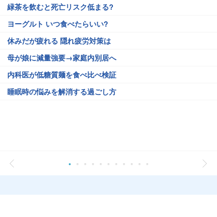
緑茶を飲むと死亡リスク低まる?
ヨーグルト いつ食べたらいい?
休みだが疲れる 隠れ疲労対策は
母が娘に減量強要→家庭内別居へ
内科医が低糖質麺を食べ比べ検証
睡眠時の悩みを解消する過ごし方