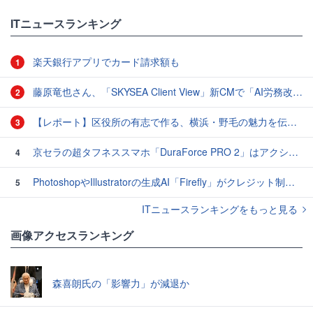
ITニュースランキング
楽天銀行アプリでカード請求額も
1
藤原竜也さん、「SKYSEA Client View」新CMで「AI労務改善」をアピール 働き方をAIが分析したら「すぐに休んで」と言われる？
2
【レポート】区役所の有志で作る、横浜・野毛の魅力を伝えるCM
3
京セラの超タフネススマホ「DuraForce PRO 2」はアクションカムとしても優秀
4
PhotoshopやIllustratorの生成AI「Firefly」がクレジット制を導入し有料プランでも画像生成枚数が制限されるように
5
ITニュースランキングをもっと見る
画像アクセスランキング
森喜朗氏の「影響力」が減退か