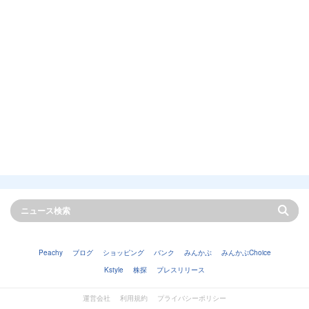
Peachy
ブログ
ショッピング
バンク
みんかぶ
みんかぶChoice
Kstyle
株探
プレスリリース
運営会社
利用規約
プライバシーポリシー