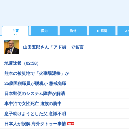
主要
国内
海外
IT 経済
ス
山田五郎さん「アド街」で名言
地震速報（02:58）
熊本の被災地で「火事場泥棒」か
25歳国税職員が脱税か 懲戒免職
日本郵便のシステム障害が解消
車中泊で女性死亡 遺族の胸中
息子助けようとした父 意識不明
日本人が誤解 海外タトゥー事情