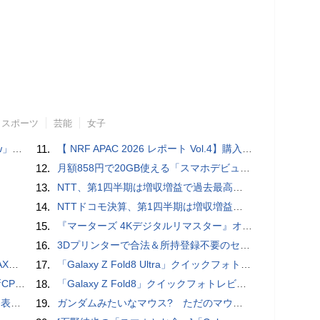
スポーツ
芸能
女子
言われる？
11.
【 NRF APAC 2026 レポート Vol.4】購入の瞬間に眠る価値 Transaction Momentとリテールの次の成長戦略
12.
月額858円で20GB使える「スマホデビュープラン U15」ドコモが提供、ahamoも割引になる親子割も
13.
NTT、第1四半期は増収増益で過去最高 IOWNや分散GPUの取り組みを説明
14.
NTTドコモ決算、第1四半期は増収増益 通信収入に底打ちの兆し、金融・AIを強化
15.
『マーターズ 4Kデジタルリマスター』オールナイト上映、鬼畜な併映作品が決定 全部観たら“生還証”をプレゼント［ホラー通信］
16.
3Dプリンターで合法＆所持登録不要のセミオートマチック銃を自作、発砲試験にも成功した猛者が登場
底解説
17.
「Galaxy Z Fold8 Ultra」クイックフォトレビュー
搭載していますよ
18.
「Galaxy Z Fold8」クイックフォトレビュー
を抑制
19.
ガンダムみたいなマウス? ただのマウスとは違うのだよ1944通りの形状に変更できる驚異のマウス