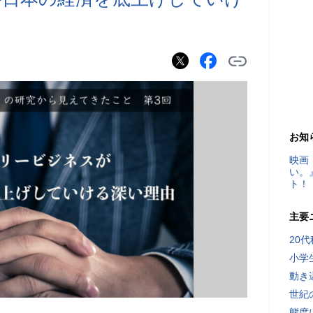
お知
映画
い。
ト！
主要
20
小学
動き
世紀
態度