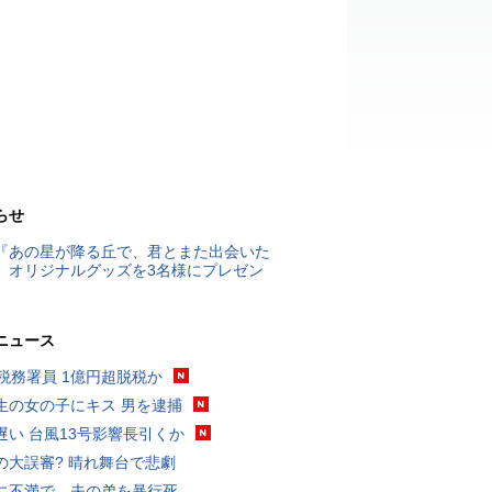
らせ
『あの星が降る丘で、君とまた出会いた
』オリジナルグッズを3名様にプレゼン
ニュース
代税務署員 1億円超脱税か
生の女の子にキス 男を逮捕
遅い 台風13号影響長引くか
の大誤審? 晴れ舞台で悲劇
に不満で…夫の弟を暴行死