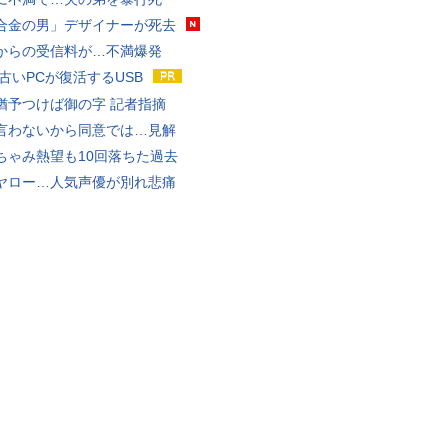
合金の男」デザイナーが死去
からの受信料が…不満爆発
 古いPCが復活するUSB
猶予つけば御の字 記者指摘
言わないから同意では…見解
ちゃみ熱望も10回落ちた過去
ヤロー…人気声優が別れ悲痛