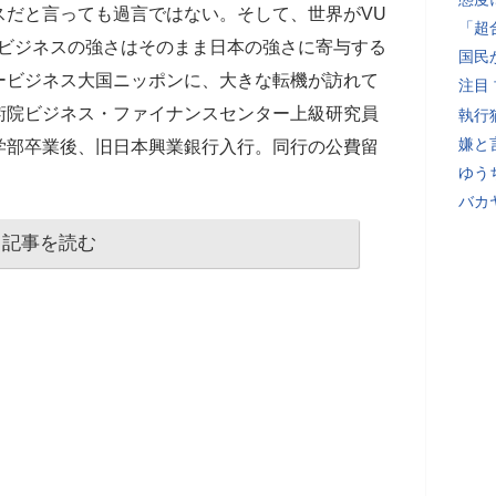
スだと言っても過言ではない。そして、世界がVU
「超
ービジネスの強さはそのまま日本の強さに寄与する
国民
ービジネス大国ニッポンに、大きな転機が訪れて
注目
術院ビジネス・ファイナンスセンター上級研究員
執行
嫌と
学部卒業後、旧日本興業銀行入行。同行の公費留
ゆう
バカ
記事を読む