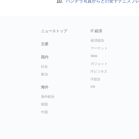
10.
パンチラ写真からどの女子テニスプレーヤーのものなのか当てるクイズ「Tennis Upski
ニューストップ
IT 経済
経済総合
主要
マーケット
Web
国内
ガジェット
社会
ITビジネス
政治
IT総合
海外
PR
海外総合
韓国
中国