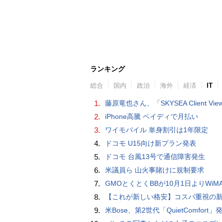
ランキング
総合
国内
政治
海外
経済
IT
1.
藤原竜也さん、「SKYSEA Client View」新CMで「AI労務改善」をアピール 働き方をAIが分析したら「すぐに休んで」と
2.
iPhone高騰 ペイディで月払い
3.
ワイモバイル 単身割引は1年限定
4.
ドコモ U15向け新プラン発表
5.
ドコモ 台風13号で通信障害発生
6.
米議員ら 山火事賭けに規制要求
7.
GMOとくとくBBが10月1日よりWiMAXなど月額605円値上げ！全6種の重要変更を徹
8.
【これが新しい格安】コスパ重視の新CPUを搭載した「 Beelink EQi Wildcat Lake Core 3 304」をレビューします。なんと10G LANも
9.
米Bose、第2世代「QuietComfort」発表 ノイキャン強化、メガネ着用時の低下