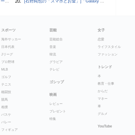
rts」
20.
[石野純也の「スマホとお金」]「Galaxy Z Fold7／Flip7」発表、注目したいソフトバンクの価格攻勢
スポーツ
芸能
女子
海外サッカー
芸能総合
恋愛
日本代表
音楽
ライフスタイル
Jリーグ
韓流
ファッション
プロ野球
グラビア
トレンド
MLB
テレビ
本
ゴルフ
ゴシップ
教育・仕事
テニス
からだ
格闘技
映画
マネー
競馬
レビュー
車
相撲
プレゼント
グルメ
バスケ
特集
バレー
YouTube
フィギュア