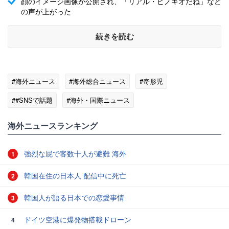
顔のイメージ画像が公開され、「リアル・ピノキオだね」など
の声が上がった
続きを読む
#海外ニュース
#海外総合ニュース
#奇形児
##SNSで話題
#海外・国際ニュース
海外ニュースランキング
強烈な屁で客数十人が避難 海外
1
韓国在住の日本人 配信中に死亡
2
韓国人が語る日本での恋愛事情
3
ドイツ空港に爆発物搭載ドローン
4