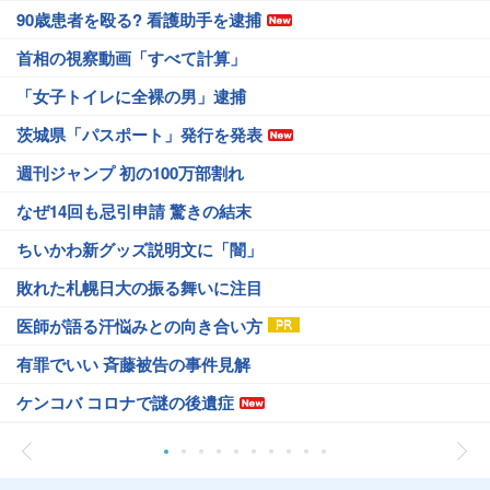
90歳患者を殴る? 看護助手を逮捕
首相の視察動画「すべて計算」
「女子トイレに全裸の男」逮捕
茨城県「パスポート」発行を発表
週刊ジャンプ 初の100万部割れ
なぜ14回も忌引申請 驚きの結末
ちいかわ新グッズ説明文に「闇」
敗れた札幌日大の振る舞いに注目
医師が語る汗悩みとの向き合い方
有罪でいい 斉藤被告の事件見解
ケンコバ コロナで謎の後遺症