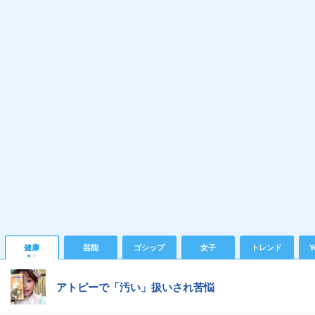
健康
芸能
ゴシップ
女子
トレンド
Y
アトピーで「汚い」扱いされ苦悩