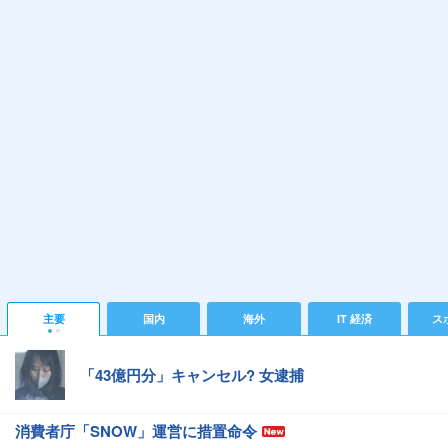
主要
国内
海外
IT 経済
ス
「43億円分」キャンセル? 女逮捕
消費者庁「SNOW」運営に措置命令