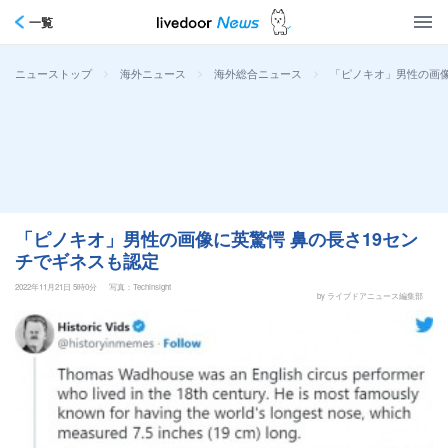
一覧
>
>
>
「ピノキオ」男性の画像
ニューストップ
海外ニュース
海外総合ニュース
「ピノキオ」男性の画像に英驚愕 鼻の長さ19セン
チでギネスも認定
2022年11月21日 5時0分
写真：Techinsight
by ライブドアニュース編集部