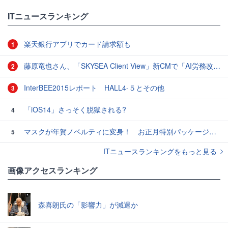
ITニュースランキング
楽天銀行アプリでカード請求額も
1
藤原竜也さん、「SKYSEA Client View」新CMで「AI労務改善」をアピール 働き方をAIが分析したら「すぐに休んで」と言われる？
2
InterBEE2015レポート HALL4-５とその他
3
「iOS14」さっそく脱獄される?
4
マスクが年賀ノベルティに変身！ お正月特別パッケージの注文受付開始
5
ITニュースランキングをもっと見る
画像アクセスランキング
森喜朗氏の「影響力」が減退か