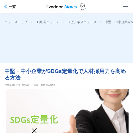
一覧
>
>
>
中堅・中小企業がS
ニューストップ
IT 経済ニュース
ITビジネスニュース
中堅・中小企業がSDGs定量化で人材採用力を高め
る方法
2022年8月12日 17時30分
写真：THE OWNER