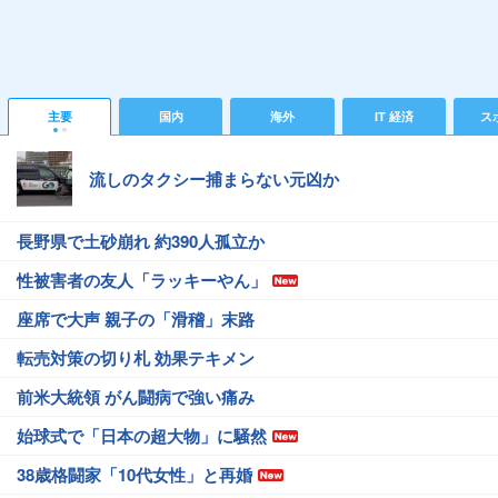
主要
国内
海外
IT 経済
ス
流しのタクシー捕まらない元凶か
長野県で土砂崩れ 約390人孤立か
性被害者の友人「ラッキーやん」
座席で大声 親子の「滑稽」末路
転売対策の切り札 効果テキメン
前米大統領 がん闘病で強い痛み
始球式で「日本の超大物」に騒然
38歳格闘家「10代女性」と再婚