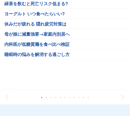
緑茶を飲むと死亡リスク低まる?
ヨーグルト いつ食べたらいい?
休みだが疲れる 隠れ疲労対策は
母が娘に減量強要→家庭内別居へ
内科医が低糖質麺を食べ比べ検証
睡眠時の悩みを解消する過ごし方