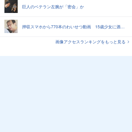
巨人のベテラン左腕が「密会」か
押収スマホから770本のわいせつ動画 15歳少女に酒と薬飲ませ性的暴行か 54歳男を再逮捕 「薬もありますよ」とSNSで誘い出し
画像アクセスランキングをもっと見る