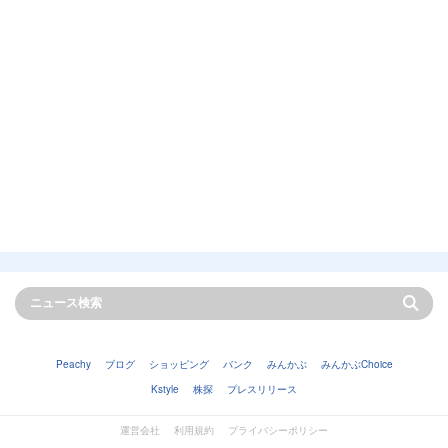
Peachy
ブログ
ショッピング
バンク
みんかぶ
みんかぶChoice
Kstyle
株探
プレスリリース
運営会社
利用規約
プライバシーポリシー