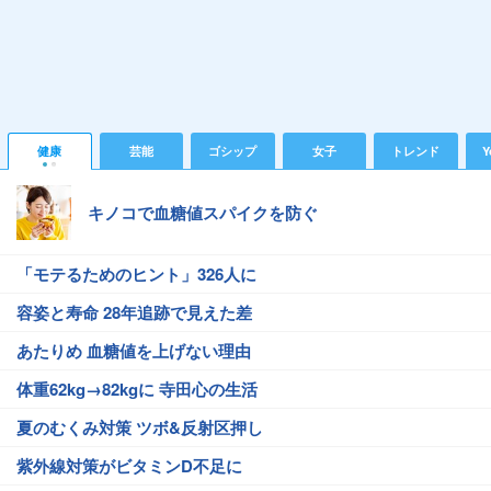
健康
芸能
ゴシップ
女子
トレンド
Y
キノコで血糖値スパイクを防ぐ
「モテるためのヒント」326人に
容姿と寿命 28年追跡で見えた差
あたりめ 血糖値を上げない理由
体重62kg→82kgに 寺田心の生活
夏のむくみ対策 ツボ&反射区押し
紫外線対策がビタミンD不足に