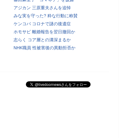
アジカン 三原重夫さんを追悼
みな実を守った? 粋な行動に称賛
ケンコバ コロナで謎の後遺症
ホモサピ 離婚報告を翌日撤回か
志らく コア層との溝深まるか
NHK職員 性被害後の異動拒否か