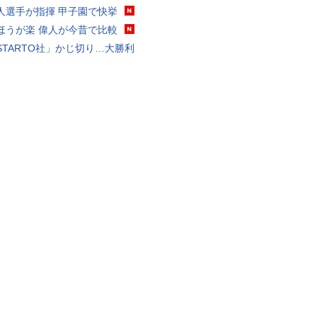
人選手が指揮 甲子園で快挙
ほうが楽 偉人が今昔で比較
STARTO社」かじ切り…大勝利