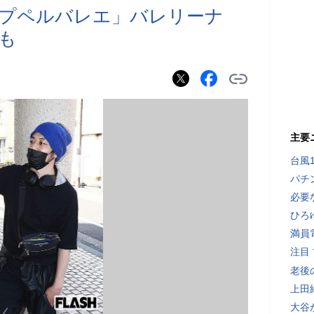
プペルバレエ」バレリーナ
も
主要
台風
パチ
必要
ひろ
満員
注目
老後
上田
大谷