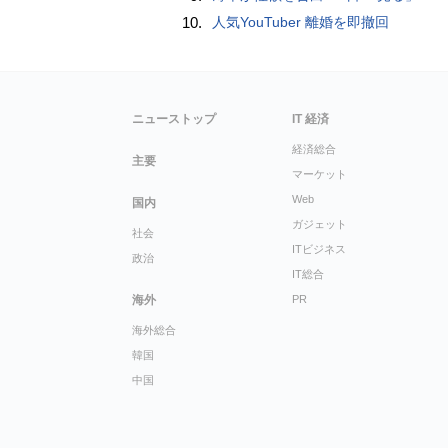
10.
人気YouTuber 離婚を即撤回
ニューストップ
IT 経済
経済総合
主要
マーケット
Web
国内
ガジェット
社会
ITビジネス
政治
IT総合
海外
PR
海外総合
韓国
中国