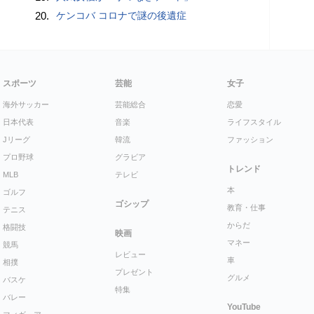
20.
ケンコバ コロナで謎の後遺症
スポーツ
芸能
女子
海外サッカー
芸能総合
恋愛
日本代表
音楽
ライフスタイル
Jリーグ
韓流
ファッション
プロ野球
グラビア
トレンド
MLB
テレビ
本
ゴルフ
ゴシップ
教育・仕事
テニス
からだ
格闘技
映画
マネー
競馬
レビュー
車
相撲
プレゼント
グルメ
バスケ
特集
バレー
YouTube