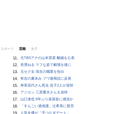
スポーツ
芸能
女子
11.
元TBSアナの山本里菜 離婚を公表
12.
長濱ねる ラフな姿で劇場を後に
13.
元セク女 現在の職業を告白
14.
有吉の夏休み フワ復帰説に反発
15.
寿美花代さん死去 息子2人が追悼
16.
アジカン 三原重夫さんを追悼
17.
山口達也 8年ぶり楽器姿に感涙か
18.
「すんごい過保護」辻希美に賛否
19.
人気女優が「手つなぎデート」