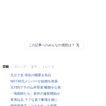
この記事へのみんなの感想は？
芸能
ゴシップ
女子
トレンド
元セク女 現在の職業を告白
NGT48元メンバーが結婚を発表
元TBSアナの山本里菜 離婚を公表
「地面師たち」新作の撮影開始か
長濱ねる ラフな姿で劇場を後に
篠田麻里子「コマネチ」を披露