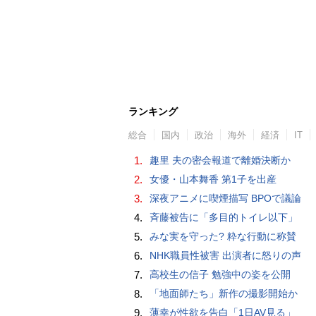
ランキング
総合
国内
政治
海外
経済
IT
1.
趣里 夫の密会報道で離婚決断か
2.
女優・山本舞香 第1子を出産
3.
深夜アニメに喫煙描写 BPOで議論
4.
斉藤被告に「多目的トイレ以下」
5.
みな実を守った? 粋な行動に称賛
6.
NHK職員性被害 出演者に怒りの声
7.
高校生の信子 勉強中の姿を公開
8.
「地面師たち」新作の撮影開始か
9.
薄幸が性欲を告白「1日AV見る」