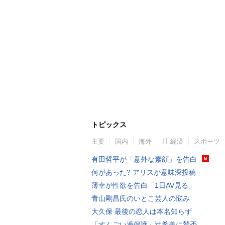
トピックス
主要
国内
海外
IT 経済
スポーツ
有田哲平が「意外な素顔」を告白
何があった? アリスが意味深投稿
薄幸が性欲を告白「1日AV見る」
青山剛昌氏のいとこ芸人の悩み
大久保 最後の恋人は本名知らず
「すんごい過保護」辻希美に賛否