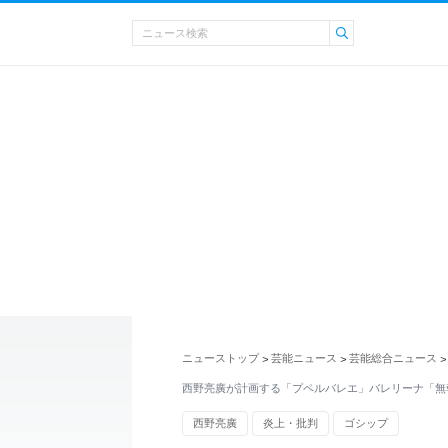
ニューストップ
芸能ニュース
芸能総合ニュース
>
>
>
西野亮廣が計画する「プペルバレエ」バレリーナ「無
西野亮廣
炎上・批判
ゴシップ