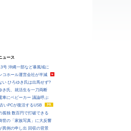
ニュース
13号 沖縄一部など暴風域に
ンコホール運営会社が半減
ない ひろゆき氏は出馬せず?
ゆき氏、就活生を一刀両断
電車にベビーカー 議論呼ぶ
 古いPCが復活するUSB
の孤独 数百円で打破できる
綺世の「家族写真」に大反響
が異例の申し出 回収の背景