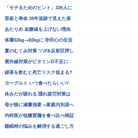
「モテるためのヒント」326人に
容姿と寿命 28年追跡で見えた差
あたりめ 血糖値を上げない理由
体重62kg→82kgに 寺田心の生活
夏のむくみ対策 ツボ&反射区押し
紫外線対策がビタミンD不足に
緑茶を飲むと死亡リスク低まる?
ヨーグルト いつ食べたらいい?
休みだが疲れる 隠れ疲労対策は
母が娘に減量強要→家庭内別居へ
内科医が低糖質麺を食べ比べ検証
睡眠時の悩みを解消する過ごし方