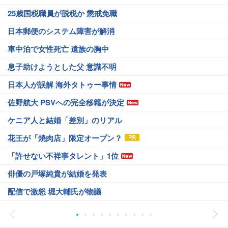
25歳国税職員が脱税か 懲戒免職
日本郵便のシステム障害が解消
車中泊で女性死亡 遺族の胸中
息子助けようとした父 意識不明
日本人が誤解 海外タトゥー事情
佐野航大 PSVへの完全移籍が決定
ケニア人と結婚「差別」のリアル
花王が「焼肉店」限定オープン？
「許せない不祥事タレント」1位
俳優の戸塚純貴が結婚を発表
配信で激怒 堀大輔氏が物議