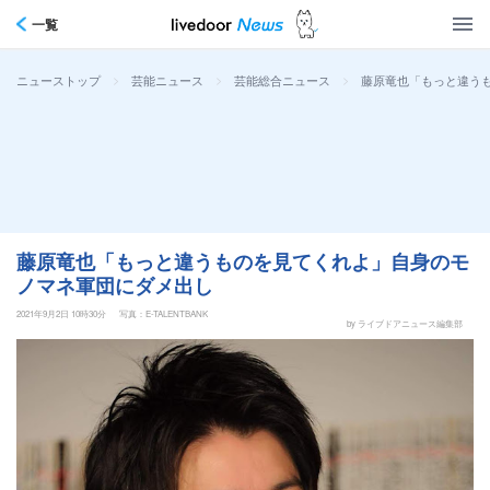
一覧
>
>
>
藤原竜也「もっと違う
ニューストップ
芸能ニュース
芸能総合ニュース
藤原竜也「もっと違うものを見てくれよ」自身のモ
ノマネ軍団にダメ出し
2021年9月2日 10時30分
写真：E-TALENTBANK
by ライブドアニュース編集部