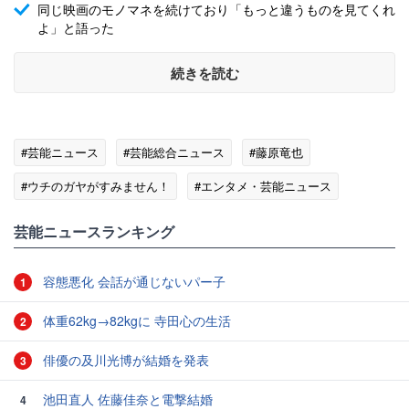
同じ映画のモノマネを続けており「もっと違うものを見てくれ
よ」と語った
続きを読む
#芸能ニュース
#芸能総合ニュース
#藤原竜也
#ウチのガヤがすみません！
#エンタメ・芸能ニュース
芸能ニュースランキング
容態悪化 会話が通じないパー子
1
体重62kg→82kgに 寺田心の生活
2
俳優の及川光博が結婚を発表
3
池田直人 佐藤佳奈と電撃結婚
4