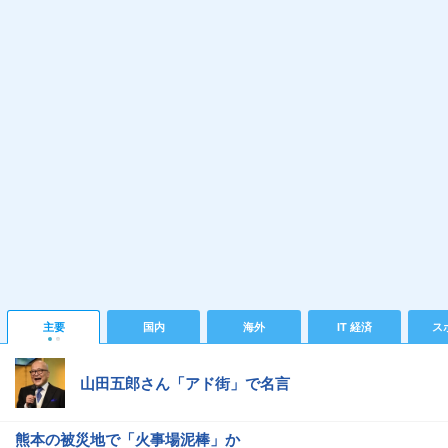
主要
国内
海外
IT 経済
ス
山田五郎さん「アド街」で名言
熊本の被災地で「火事場泥棒」か