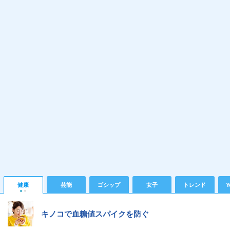
健康
芸能
ゴシップ
女子
トレンド
Y
キノコで血糖値スパイクを防ぐ