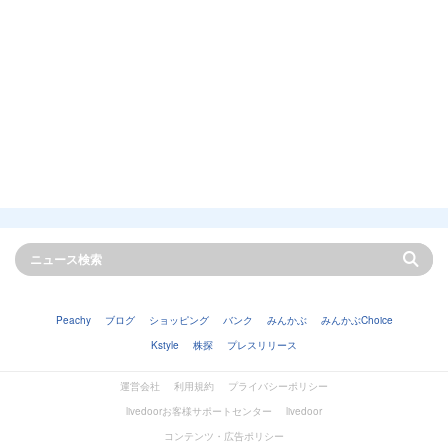
Peachy
ブログ
ショッピング
バンク
みんかぶ
みんかぶChoice
Kstyle
株探
プレスリリース
運営会社
利用規約
プライバシーポリシー
livedoorお客様サポートセンター
livedoor
コンテンツ・広告ポリシー