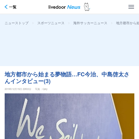
一覧
>
>
>
地方都市から始
ニューストップ
スポーツニュース
海外サッカーニュース
地方都市から始まる夢物語…FC今治、中島啓太さ
んインタビュー(3)
2019年12月15日 22時0分
写真：Qoly