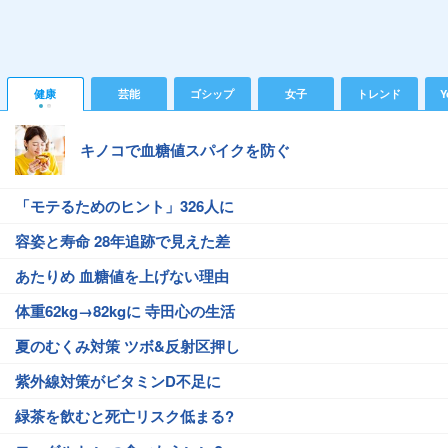
健康
芸能
ゴシップ
女子
トレンド
Y
キノコで血糖値スパイクを防ぐ
「モテるためのヒント」326人に
容姿と寿命 28年追跡で見えた差
あたりめ 血糖値を上げない理由
体重62kg→82kgに 寺田心の生活
夏のむくみ対策 ツボ&反射区押し
紫外線対策がビタミンD不足に
緑茶を飲むと死亡リスク低まる?