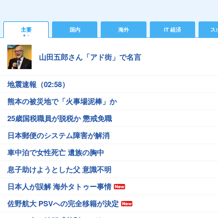
主要
国内
海外
IT 経済
ス
山田五郎さん「アド街」で名言
地震速報（02:58）
熊本の被災地で「火事場泥棒」か
25歳国税職員が脱税か 懲戒免職
日本郵便のシステム障害が解消
車中泊で女性死亡 遺族の胸中
息子助けようとした父 意識不明
日本人が誤解 海外タトゥー事情
佐野航大 PSVへの完全移籍が決定