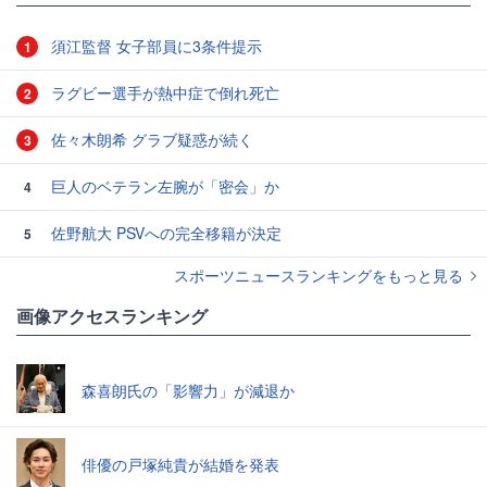
須江監督 女子部員に3条件提示
1
ラグビー選手が熱中症で倒れ死亡
2
佐々木朗希 グラブ疑惑が続く
3
巨人のベテラン左腕が「密会」か
4
佐野航大 PSVへの完全移籍が決定
5
スポーツニュースランキングをもっと見る
画像アクセスランキング
森喜朗氏の「影響力」が減退か
俳優の戸塚純貴が結婚を発表