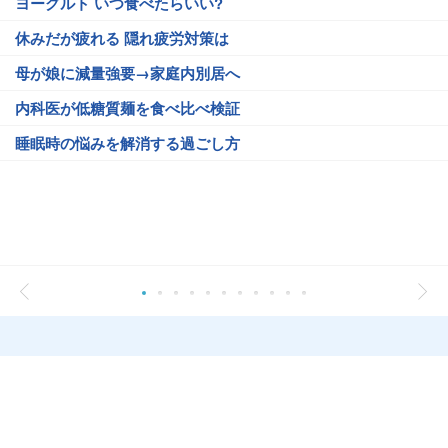
ヨーグルト いつ食べたらいい?
休みだが疲れる 隠れ疲労対策は
母が娘に減量強要→家庭内別居へ
内科医が低糖質麺を食べ比べ検証
睡眠時の悩みを解消する過ごし方