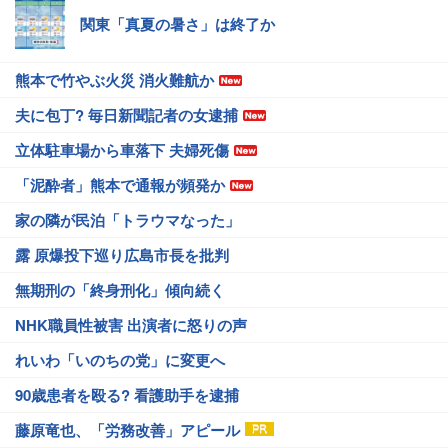
関東「真夏の暑さ」は終了か
熊本で竹やぶ火災 消火難航か
夫に包丁? 毎日新聞記者の女逮捕
立体駐車場から車落下 夫婦死傷
「泥酔者」熊本で通報が頻発か
家の隣が民泊「トラウマなった」
露 原爆投下巡り広島市長を批判
無期刑の「終身刑化」傾向続く
NHK職員性被害 出演者に怒りの声
れいわ「いのちの党」に変更へ
90歳患者を殴る? 看護助手を逮捕
藤原竜也、「労務改善」アピール