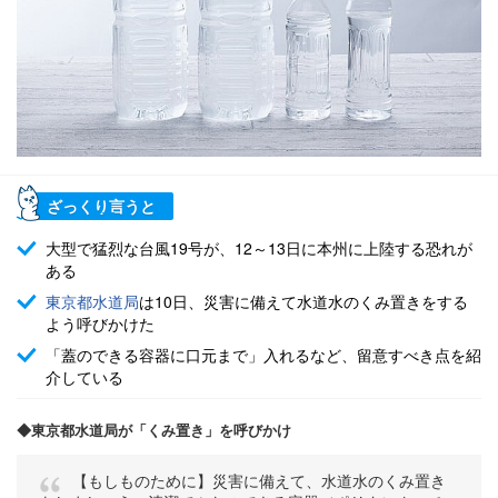
ざっくり言うと
大型で猛烈な台風19号が、12～13日に本州に上陸する恐れが
ある
東京都水道局
は10日、災害に備えて水道水のくみ置きをする
よう呼びかけた
「蓋のできる容器に口元まで」入れるなど、留意すべき点を紹
介している
◆東京都水道局が「くみ置き」を呼びかけ
【もしものために】災害に備えて、水道水のくみ置き