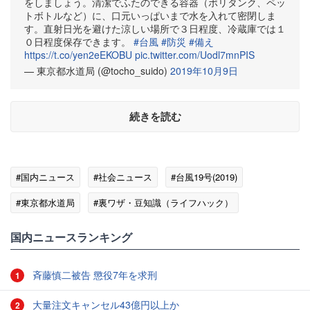
をしましょう。清潔でふたのできる容器（ポリタンク、ペッ
トボトルなど）に、口元いっぱいまで水を入れて密閉しま
す。直射日光を避けた涼しい場所で３日程度、冷蔵庫では１
０日程度保存できます。
#台風
#防災
#備え
https://t.co/yen2eEKOBU
pic.twitter.com/Uodl7mnPIS
— 東京都水道局 (@tocho_suido)
2019年10月9日
続きを読む
#国内ニュース
#社会ニュース
#台風19号(2019)
#東京都水道局
#裏ワザ・豆知識（ライフハック）
国内ニュースランキング
斉藤慎二被告 懲役7年を求刑
1
大量注文キャンセル43億円以上か
2