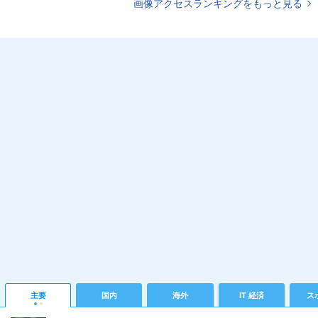
画像アクセスランキングをもっと見る
主要
国内
海外
IT 経済
ス