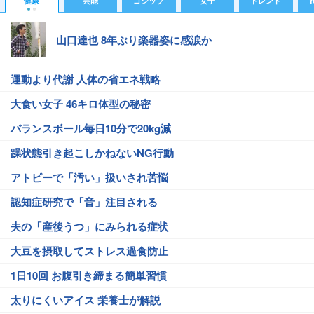
健康
芸能
ゴシップ
女子
トレンド
Y
山口達也 8年ぶり楽器姿に感涙か
運動より代謝 人体の省エネ戦略
大食い女子 46キロ体型の秘密
バランスボール毎日10分で20kg減
躁状態引き起こしかねないNG行動
アトピーで「汚い」扱いされ苦悩
認知症研究で「音」注目される
夫の「産後うつ」にみられる症状
大豆を摂取してストレス過食防止
1日10回 お腹引き締まる簡単習慣
太りにくいアイス 栄養士が解説