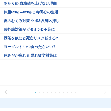
あたりめ 血糖値を上げない理由
体重62kg→82kgに 寺田心の生活
夏のむくみ対策 ツボ&反射区押し
紫外線対策がビタミンD不足に
緑茶を飲むと死亡リスク低まる?
ヨーグルト いつ食べたらいい?
休みだが疲れる 隠れ疲労対策は