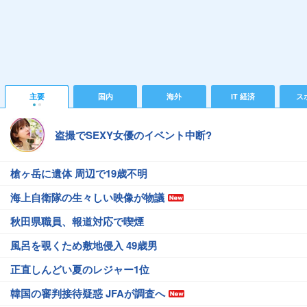
主要
国内
海外
IT 経済
ス
盗撮でSEXY女優のイベント中断?
槍ヶ岳に遺体 周辺で19歳不明
海上自衛隊の生々しい映像が物議
秋田県職員、報道対応で喫煙
風呂を覗くため敷地侵入 49歳男
正直しんどい夏のレジャー1位
韓国の審判接待疑惑 JFAが調査へ