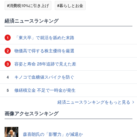
#消費税10%に引き上げ
#暮らしとお金
経済ニュースランキング
「東大卒」で就活を舐めた末路
1
物価高で得する株主優待を厳選
2
容姿と寿命 28年追跡で見えた差
3
キノコで血糖値スパイクを防ぐ
4
修繕積立金 不足で一時金が発生
5
経済ニュースランキングをもっと見る
画像アクセスランキング
森喜朗氏の「影響力」が減退か