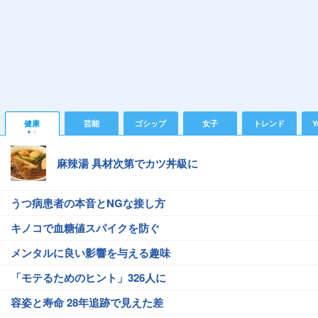
健康
芸能
ゴシップ
女子
トレンド
Y
麻辣湯 具材次第でカツ丼級に
うつ病患者の本音とNGな接し方
キノコで血糖値スパイクを防ぐ
メンタルに良い影響を与える趣味
「モテるためのヒント」326人に
容姿と寿命 28年追跡で見えた差