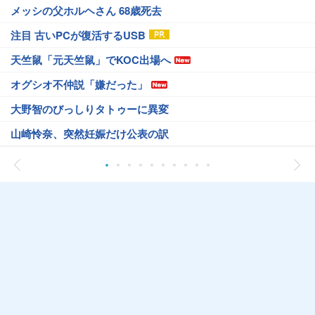
メッシの父ホルヘさん 68歳死去
注目 古いPCが復活するUSB
天竺鼠「元天竺鼠」でKOC出場へ
オグシオ不仲説「嫌だった」
大野智のびっしりタトゥーに異変
山崎怜奈、突然妊娠だけ公表の訳