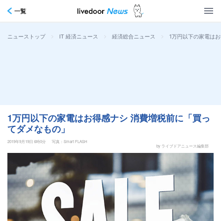
一覧
>
>
>
1万円以下の家電は
ニューストップ
IT 経済ニュース
経済総合ニュース
1万円以下の家電はお得感ナシ 消費増税前に「買っ
てダメなもの」
2019年9月19日 6時0分
写真：Smart FLASH
by ライブドアニュース編集部