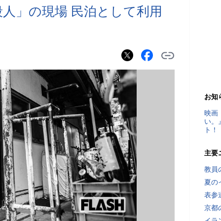
殺人」の現場 民泊として利用
お知
映画
い。
ト！
主要
教員
夏の
表参
京都
イラ