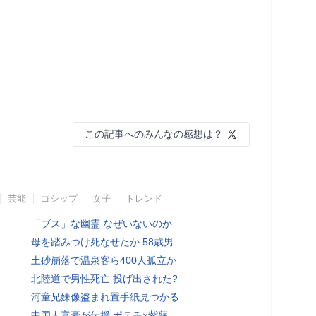
この記事へのみんなの感想は？
芸能
ゴシップ
女子
トレンド
「ブス」な幽霊 なぜいないのか
母を踏みつけ死なせたか 58歳男
土砂崩落で温泉客ら400人孤立か
北陸道で男性死亡 投げ出された?
河童兄妹像盗まれ置手紙見つかる
中国人富豪が伝授 ポテチ×紫蘇