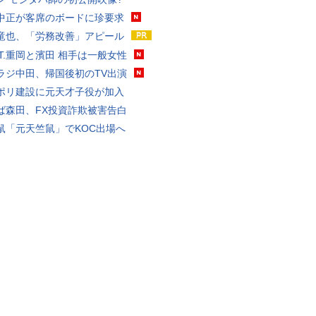
中正が客席のボードに珍要求
竜也、「労務改善」アピール
ST.重岡と濱田 相手は一般女性
ラジ中田、帰国後初のTV出演
ポリ建設に元天才子役が加入
ば森田、FX投資詐欺被害告白
鼠「元天竺鼠」でKOC出場へ