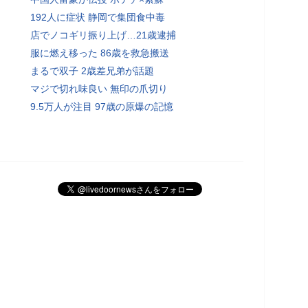
192人に症状 静岡で集団食中毒
店でノコギリ振り上げ…21歳逮捕
服に燃え移った 86歳を救急搬送
まるで双子 2歳差兄弟が話題
マジで切れ味良い 無印の爪切り
9.5万人が注目 97歳の原爆の記憶