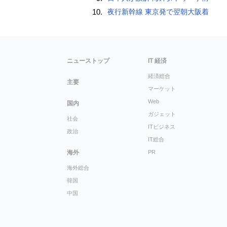
10.
夜行新幹線 東京発で翌朝大阪着
ニューストップ
IT 経済
経済総合
主要
マーケット
Web
国内
ガジェット
社会
ITビジネス
政治
IT総合
海外
PR
海外総合
韓国
中国