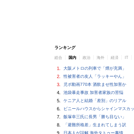
ランキング
総合
国内
政治
海外
経済
IT
1.
大阪メトロの列車で「煙が充満」
2.
性被害者の友人「ラッキーやん」
3.
児ポ動画770本 酒飲ませ性加害か
4.
池袋暴走事故 加害者家族の苦悩
5.
ケニア人と結婚「差別」のリアル
6.
ビニールハウスからシャインマスカット約200房を盗んだ疑い ネットで販売か 無職の男（42）逮捕 
7.
飯塚幸三氏に長男「勝ち目ない」
8.
「避難所格差」生まれてしまう訳
9.
日本人が誤解 海外タトゥー事情