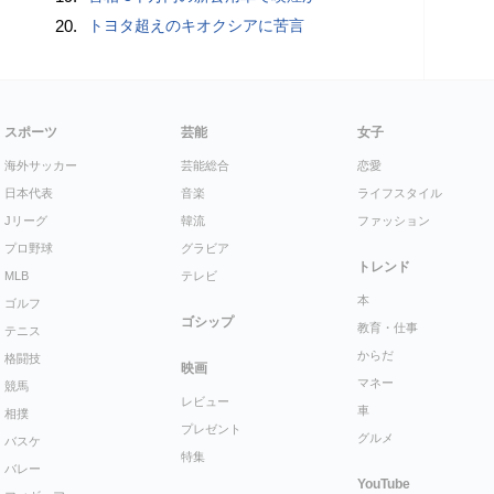
20.
トヨタ超えのキオクシアに苦言
スポーツ
芸能
女子
海外サッカー
芸能総合
恋愛
日本代表
音楽
ライフスタイル
Jリーグ
韓流
ファッション
プロ野球
グラビア
トレンド
MLB
テレビ
本
ゴルフ
ゴシップ
教育・仕事
テニス
からだ
格闘技
映画
マネー
競馬
レビュー
車
相撲
プレゼント
グルメ
バスケ
特集
バレー
YouTube