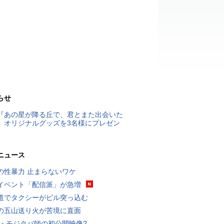
らせ
『あの星が降る丘で、君とまた出会いた
』オリジナルグッズを3名様にプレゼン
ニュース
の性暴力 止まらないワケ
イベント「配信派」が急増
道でタクシーがビル突っ込む
の五山送り火が苦境に直面
ン モジタバ師の初公開映像?