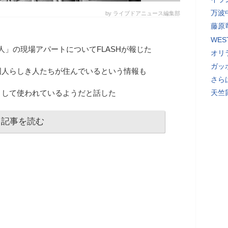
万波
by ライブドアニュース編集部
藤原
WE
殺人」の現場アパートについてFLASHが報じた
オリ
ガッ
国人らしき人たちが住んでいるという情報も
さら
として使われているようだと話した
天竺
記事を読む