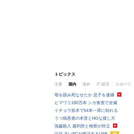
トピックス
主要
国内
海外
IT 経済
スポーツ
母を踏み死なせたか 息子を逮捕
ヒマワリ180万本 シカ食害で全滅
イチョウ並木で54本一斉に枯れる
うつ病患者の本音とNGな接し方
強姦殺人 裁判所と検察が対立
注目 古いPCが復活するUSB