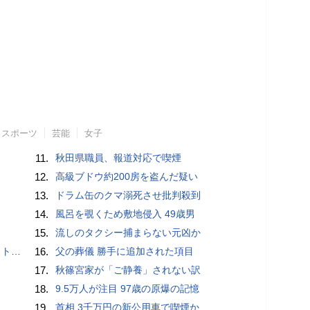
スポーツ
芸能
女子
11.
秋田県職員、報道対応で喫煙
12.
高級ブドウ約200房を盗んだ疑い
13.
ドラム缶のクマ溺死させ批判殺到
14.
風呂を覗くため敷地侵入 49歳男
15.
流しのタクシー捕まらない元凶か
岡山県警
16.
父の葬儀 勝手に追加された項目
17.
秋篠宮家が「ご静養」されない訳
18.
9.5万人が注目 97歳の原爆の記憶
19.
首相 3千万円の新公用車で喫煙か