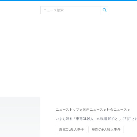
ニューストップ
国内ニュース
社会ニュース
>
>
>
いまも残る「東電OL殺人」の現場 民泊として利用さ
東電OL殺人事件
座間の9人殺人事件