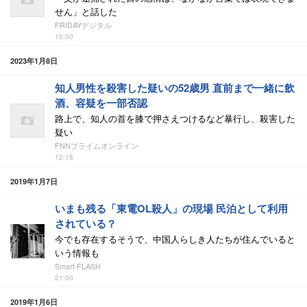
せん」と話した
FRIDAYデジタル
15:00
2023年1月8日
知人男性を殺害した疑いの52歳男 直前まで一緒に飲
酒、容疑を一部否認
路上で、知人の首を膝で押さえつけるなど暴行し、殺害した
疑い
FNNプライムオンライン
12:18
2019年1月7日
いまも残る「東電OL殺人」の現場 民泊として利用
されている？
今でも存在するそうで、中国人らしき人たちが住んでいると
いう情報も
Smart FLASH
21:00
2019年1月6日