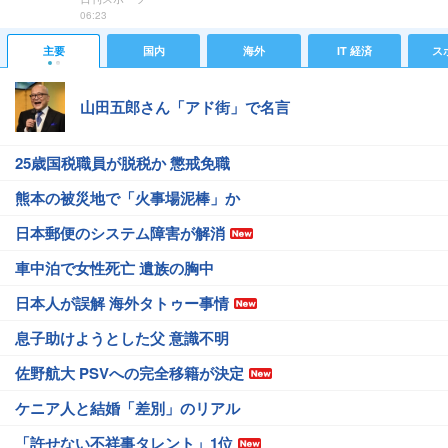
06:23
主要
国内
海外
IT 経済
ス
山田五郎さん「アド街」で名言
25歳国税職員が脱税か 懲戒免職
熊本の被災地で「火事場泥棒」か
日本郵便のシステム障害が解消
車中泊で女性死亡 遺族の胸中
日本人が誤解 海外タトゥー事情
息子助けようとした父 意識不明
佐野航大 PSVへの完全移籍が決定
ケニア人と結婚「差別」のリアル
「許せない不祥事タレント」1位