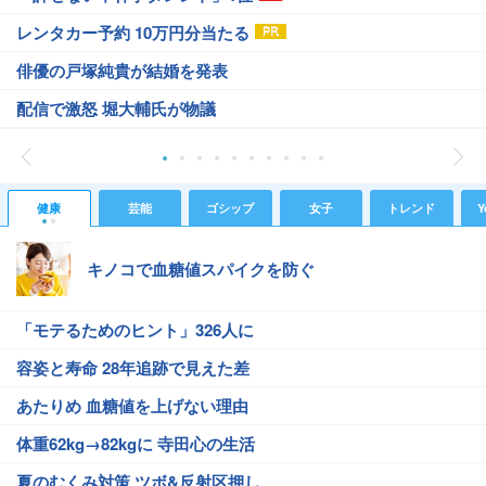
レンタカー予約 10万円分当たる
俳優の戸塚純貴が結婚を発表
配信で激怒 堀大輔氏が物議
健康
芸能
ゴシップ
女子
トレンド
Y
キノコで血糖値スパイクを防ぐ
「モテるためのヒント」326人に
容姿と寿命 28年追跡で見えた差
あたりめ 血糖値を上げない理由
体重62kg→82kgに 寺田心の生活
夏のむくみ対策 ツボ&反射区押し