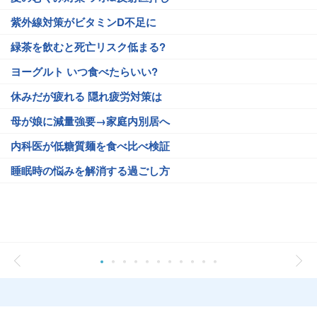
紫外線対策がビタミンD不足に
緑茶を飲むと死亡リスク低まる?
ヨーグルト いつ食べたらいい?
休みだが疲れる 隠れ疲労対策は
母が娘に減量強要→家庭内別居へ
内科医が低糖質麺を食べ比べ検証
睡眠時の悩みを解消する過ごし方