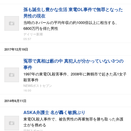
孫も誕生し豊かな生活 東電OL事件で無罪となった
男性の現在
当時のネパールの平均年収の約1000倍以上に相当する、
6800万円を得た男性
デイリー新潮
05:57
2017年12月19日
冤罪で真相は藪の中 真犯人が分かっていない3つの
事件
1997年の東電OL殺害事件、2008年に舞鶴市で起きた高1女子
殺害事件
NEWSポストセブン
16:00
2014年6月11日
ASKA弁護士 名が轟く敏腕ぶり
東電OL殺人事件で、被告男性の再審無罪を勝ち取った弁護
士がを務める
日刊スポーツ