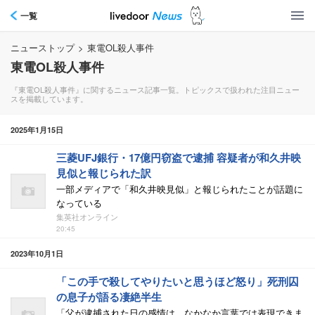
一覧
ニューストップ
>
東電OL殺人事件
東電OL殺人事件
『東電OL殺人事件』に関するニュース記事一覧。トピックスで扱われた注目ニュー
スを掲載しています。
2025年1月15日
三菱UFJ銀行・17億円窃盗で逮捕 容疑者が和久井映
見似と報じられた訳
一部メディアで「和久井映見似」と報じられたことが話題に
なっている
集英社オンライン
20:45
2023年10月1日
「この手で殺してやりたいと思うほど怒り」死刑囚
の息子が語る凄絶半生
「父が逮捕された日の感情は、なかなか言葉では表現できま