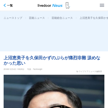
一覧
>
>
>
上沼恵美子を久保田かず
ニューストップ
芸能ニュース
芸能総合ニュース
上沼恵美子を久保田かずのぶらが痛烈非難 汲めな
かった思い
2018年12月4日 11時20分
写真：Techinsight
by ライブドアニュース編集部