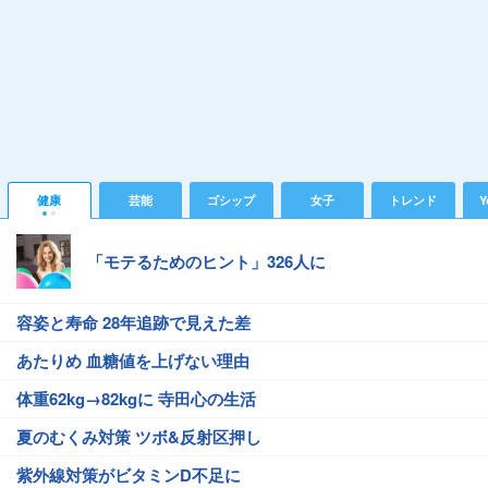
健康
芸能
ゴシップ
女子
トレンド
Y
「モテるためのヒント」326人に
容姿と寿命 28年追跡で見えた差
あたりめ 血糖値を上げない理由
体重62kg→82kgに 寺田心の生活
夏のむくみ対策 ツボ&反射区押し
紫外線対策がビタミンD不足に