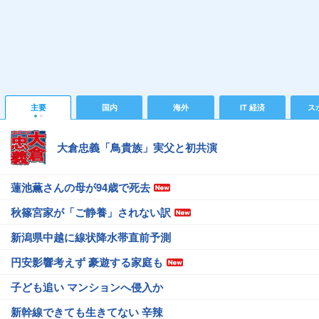
主要
国内
海外
IT 経済
ス
大倉忠義「鳥貴族」実父と初共演
蓮池薫さんの母が94歳で死去
秋篠宮家が「ご静養」されない訳
新潟県中越に線状降水帯直前予測
円安影響考えず 豪遊する家庭も
子ども追い マンションへ侵入か
新幹線できても生きてない 辛辣