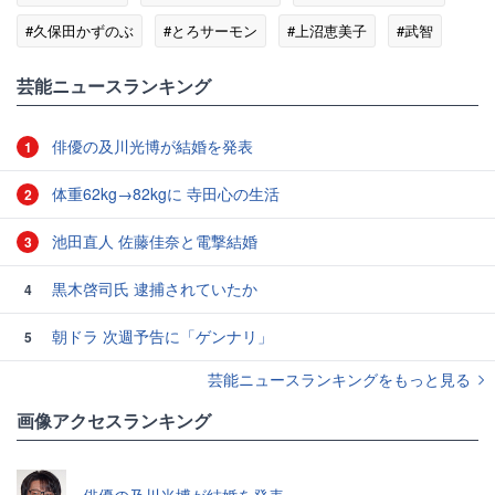
#久保田かずのぶ
#とろサーモン
#上沼恵美子
#武智
芸能ニュースランキング
俳優の及川光博が結婚を発表
1
体重62kg→82kgに 寺田心の生活
2
池田直人 佐藤佳奈と電撃結婚
3
黒木啓司氏 逮捕されていたか
4
朝ドラ 次週予告に「ゲンナリ」
5
芸能ニュースランキングをもっと見る
画像アクセスランキング