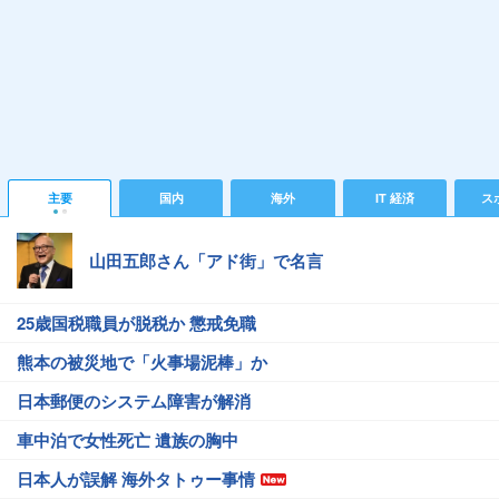
主要
国内
海外
IT 経済
ス
山田五郎さん「アド街」で名言
25歳国税職員が脱税か 懲戒免職
熊本の被災地で「火事場泥棒」か
日本郵便のシステム障害が解消
車中泊で女性死亡 遺族の胸中
日本人が誤解 海外タトゥー事情