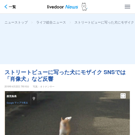
一覧
>
>
ストリートビューに写った犬にモザイク 
ニューストップ
ライフ総合ニュース
ストリートビューに写った犬にモザイク SNSでは
「肖像犬」など反響
2018年4月22日 7時10分
写真：オトナンサー