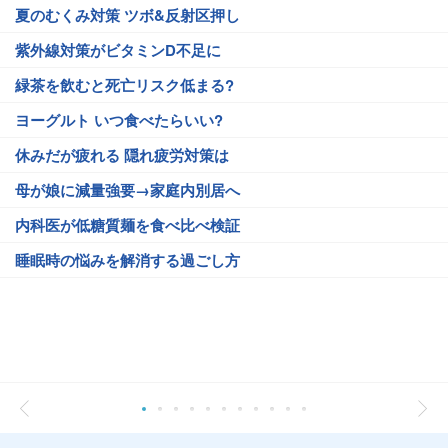
夏のむくみ対策 ツボ&反射区押し
紫外線対策がビタミンD不足に
緑茶を飲むと死亡リスク低まる?
ヨーグルト いつ食べたらいい?
休みだが疲れる 隠れ疲労対策は
母が娘に減量強要→家庭内別居へ
内科医が低糖質麺を食べ比べ検証
睡眠時の悩みを解消する過ごし方