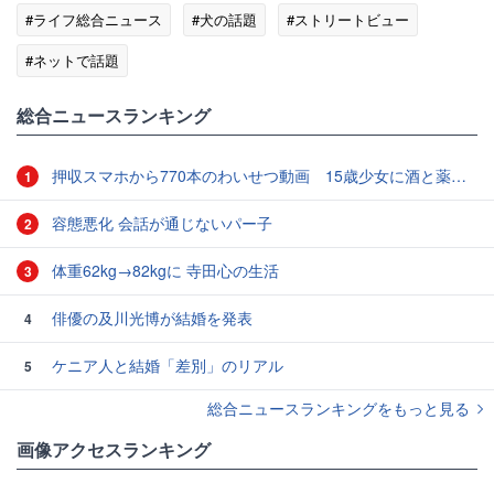
#ライフ総合ニュース
#犬の話題
#ストリートビュー
#ネットで話題
総合ニュースランキング
押収スマホから770本のわいせつ動画 15歳少女に酒と薬飲ませ性的暴行か 54歳男を再逮捕 「薬もありますよ」とSNSで誘い出し
1
容態悪化 会話が通じないパー子
2
体重62kg→82kgに 寺田心の生活
3
俳優の及川光博が結婚を発表
4
ケニア人と結婚「差別」のリアル
5
総合ニュースランキングをもっと見る
画像アクセスランキング