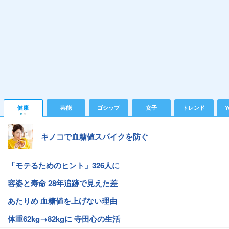
健康
芸能
ゴシップ
女子
トレンド
Y
キノコで血糖値スパイクを防ぐ
「モテるためのヒント」326人に
容姿と寿命 28年追跡で見えた差
あたりめ 血糖値を上げない理由
体重62kg→82kgに 寺田心の生活