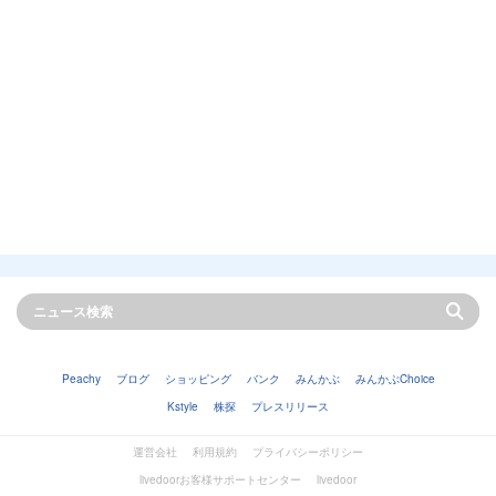
Peachy
ブログ
ショッピング
バンク
みんかぶ
みんかぶChoice
Kstyle
株探
プレスリリース
運営会社
利用規約
プライバシーポリシー
livedoorお客様サポートセンター
livedoor