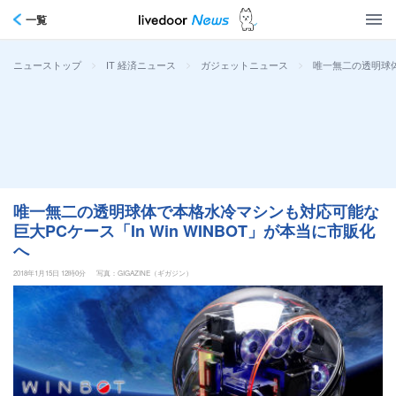
一覧
>
>
>
唯一無二の透明球体
ニューストップ
IT 経済ニュース
ガジェットニュース
唯一無二の透明球体で本格水冷マシンも対応可能な
巨大PCケース「In Win WINBOT」が本当に市販化
へ
2018年1月15日 12時0分
写真：GIGAZINE（ギガジン）