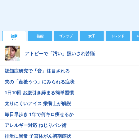
健康
芸能
ゴシップ
女子
トレンド
Y
アトピーで「汚い」扱いされ苦悩
認知症研究で「音」注目される
夫の「産後うつ」にみられる症状
1日10回 お腹引き締まる簡単習慣
太りにくいアイス 栄養士が解説
毎日早歩き 1年で何キロ痩せるか
アレルギー対応 ねじりパン術
排泄に異常 子宮体がん初期症状