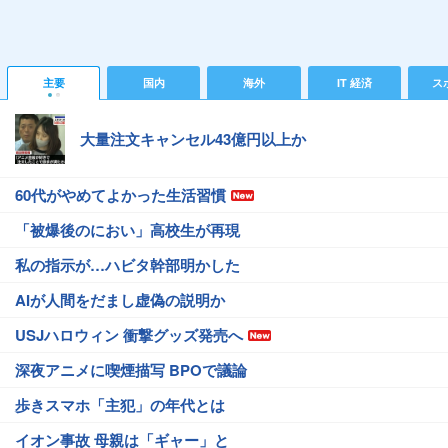
主要
国内
海外
IT 経済
ス
大量注文キャンセル43億円以上か
60代がやめてよかった生活習慣
「被爆後のにおい」高校生が再現
私の指示が…ハビタ幹部明かした
AIが人間をだまし虚偽の説明か
USJハロウィン 衝撃グッズ発売へ
深夜アニメに喫煙描写 BPOで議論
歩きスマホ「主犯」の年代とは
イオン事故 母親は「ギャー」と